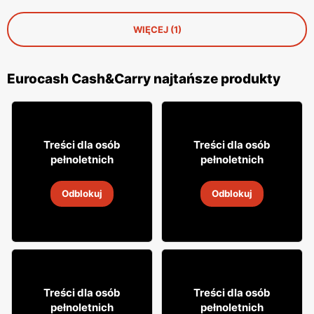
WIĘCEJ (1)
Eurocash Cash&Carry najtańsze produkty
75
25
95
59
Treści dla osób
Treści dla osób
pełnoletnich
pełnoletnich
Whisky Jim Beam
Wódka Biały Bocian
Odblokuj
Odblokuj
31 lip
-
31 sie 2026
31 lip
-
31 sie 2026
34
51
75
40
Treści dla osób
Treści dla osób
pełnoletnich
pełnoletnich