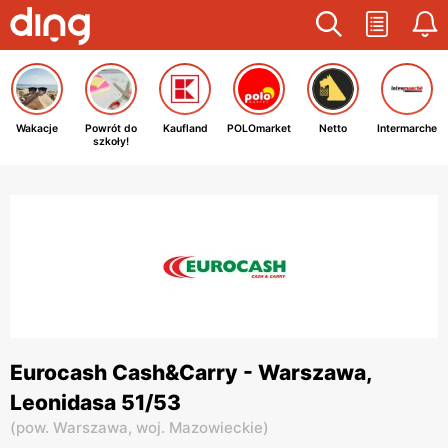
Wakacje
Powrót do
Kaufland
POLOmarket
Netto
Intermarche
szkoły!
Eurocash Cash&Carry - Warszawa,
Leonidasa 51/53
(
pow. Warszawa,
woj. Mazowieckie
)