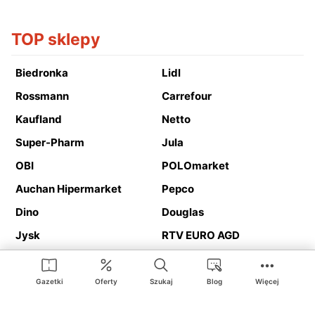
TOP sklepy
Biedronka
Lidl
Rossmann
Carrefour
Kaufland
Netto
Super-Pharm
Jula
OBI
POLOmarket
Auchan Hipermarket
Pepco
Dino
Douglas
Jysk
RTV EURO AGD
Action
Media Expert
Deichmann
Media Markt
Gazetki
Oferty
Szukaj
Blog
Więcej