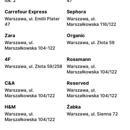
lok. 2
47
Eurocash Cash&Carry
Eurocash Cash&Carry
Carrefour Express
Sephora
Mława, ul. Gdyńska 18
Sierpc, ul. Górzewo 25
Warszawa, ul. Emilii Plater
Warszawa, ul.
47
Marszałkowska 116/122
Eurocash Cash&Carry
Eurocash Cash&Carry
Zara
Organic
Puławy, ul. Składowa 4
Kutno, ul. Zielarska 5
Warszawa, ul.
Warszawa, ul. Złota 59
Eurocash Cash&Carry
Eurocash Cash&Carry
Marszałkowska 104-122
Łódź, ul. Św. Teresy Od
Łomża, ul. Ciepła 17
4F
Rossmann
Dzieciątka Jezus 91 A
Warszawa, ul. Złota 59/258
Warszawa, ul.
Eurocash Cash&Carry
Eurocash Cash&Carry
Marszałkowska 104/122
Skarżysko-Kamienna, ul.
Piotrków Trybunalski, ul.
C&A
Reserved
Ekonomii 15
Fabryczna 1/3
Warszawa, ul.
Warszawa, ul.
Eurocash Cash&Carry
Eurocash Cash&Carry
Marszałkowska 104/122
Marszałkowska 104/122
Pabianice, ul. im. Stefana
Włocławek, ul. Zielna 39
H&M
Żabka
Grota Roweckiego 8a
Warszawa, ul.
Warszawa, ul. Sienna 72
Marszałkowska 104/122