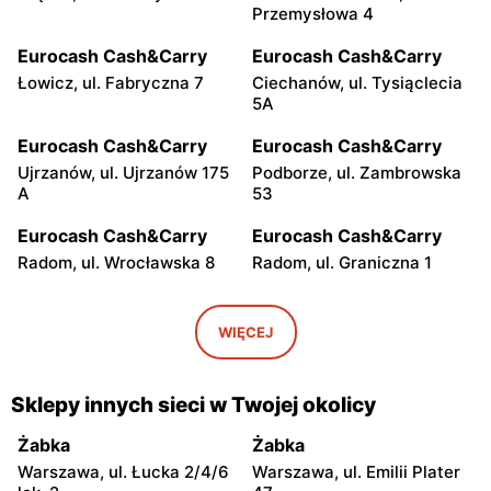
Przemysłowa 4
Eurocash Cash&Carry
Eurocash Cash&Carry
Łowicz, ul. Fabryczna 7
Ciechanów, ul. Tysiąclecia
5A
Eurocash Cash&Carry
Eurocash Cash&Carry
Ujrzanów, ul. Ujrzanów 175
Podborze, ul. Zambrowska
A
53
Eurocash Cash&Carry
Eurocash Cash&Carry
Radom, ul. Wrocławska 8
Radom, ul. Graniczna 1
Eurocash Cash&Carry
Eurocash Cash&Carry
Ryki, ul. Przemysłowa 8
Płock, ul. Kostrogaj 21
WIĘCEJ
Eurocash Cash&Carry
Eurocash Cash&Carry
Łuków, ul. Farfak 2
Tomaszów Mazowiecki, ul.
Sklepy innych sieci w Twojej okolicy
Wysoka 11-17
Żabka
Żabka
Eurocash Cash&Carry
Eurocash Cash&Carry
Warszawa, ul. Łucka 2/4/6
Warszawa, ul. Emilii Plater
Ławy, ul. Przemysłowa 32
Opoczno, ul. Inowłodzka 36