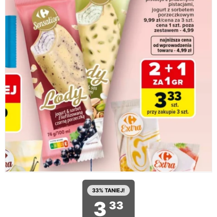
33% TANIEJ!
3
33