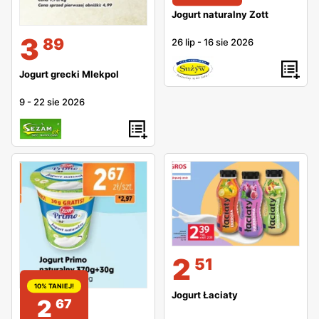
Jogurt naturalny Zott
3
89
26 lip
-
16 sie 2026
Jogurt grecki Mlekpol
9
-
22 sie 2026
2
51
10% TANIEJ!
Jogurt Łaciaty
2
67