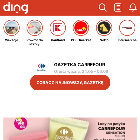
Wakacje
Powrót do
Kaufland
POLOmarket
Netto
Intermarche
szkoły!
GAZETKA CARREFOUR
Oferta ważna
:
24.05
-
06.06
ZOBACZ NAJNOWSZĄ GAZETKĘ