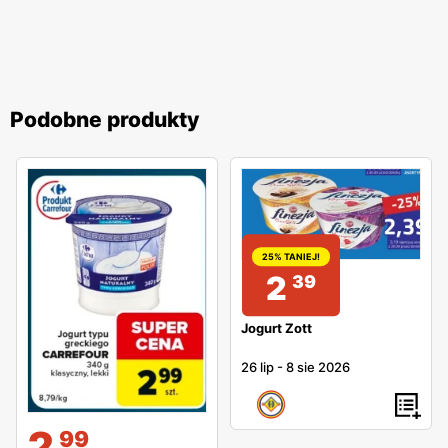
Podobne produkty
25% TANIEJ!
2
39
Jogurt Zott
26 lip
-
8 sie 2026
2
99