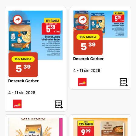
18% TANIEJ!
5
39
Deserek Gerber
18% TANIEJ!
5
39
4
-
11 sie 2026
Deserek Gerber
4
-
11 sie 2026