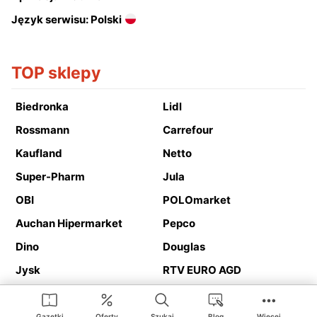
Język serwisu: Polski
TOP sklepy
Biedronka
Lidl
Rossmann
Carrefour
Kaufland
Netto
Super-Pharm
Jula
OBI
POLOmarket
Auchan Hipermarket
Pepco
Dino
Douglas
Jysk
RTV EURO AGD
Action
Media Expert
Deichmann
Media Markt
Gazetki
Oferty
Szukaj
Blog
Więcej