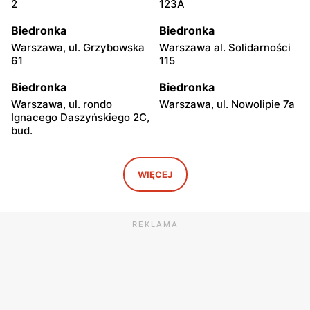
2
123A
Biedronka
Biedronka
Warszawa, ul. Grzybowska
Warszawa al. Solidarności
61
115
Biedronka
Biedronka
Warszawa, ul. rondo
Warszawa, ul. Nowolipie 7a
Ignacego Daszyńskiego 2C,
bud.
Biedronka
Biedronka
Warszawa, ul. Ogrodowa 58
Warszawa al. Solidarności
WIĘCEJ
86 88
Biedronka
Biedronka
REKLAMA
Warszawa, ul. Dobra 42
Warszawa, ul. Juliana
Ursyna Niemcewicza 8
Biedronka
Biedronka
Warszawa, ul. Solec 24
Warszawa, ul. Juliana
Ursyna Niemcewicza 26