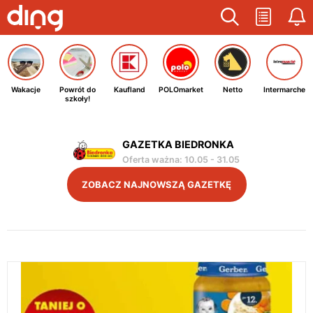
Wakacje
Powrót do
Kaufland
POLOmarket
Netto
Intermarche
szkoły!
GAZETKA BIEDRONKA
Oferta ważna
:
10.05
-
31.05
ZOBACZ NAJNOWSZĄ GAZETKĘ