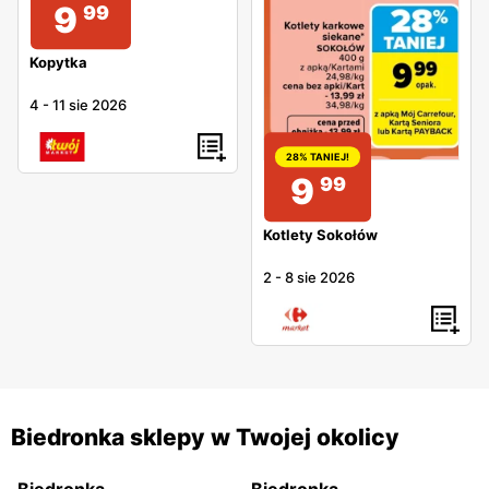
9
99
Kopytka
4
-
11 sie 2026
28% TANIEJ!
9
99
Kotlety Sokołów
2
-
8 sie 2026
Biedronka sklepy w Twojej okolicy
Biedronka
Biedronka