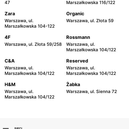
Biedronka
Biedronka
47
Marszałkowska 116/122
Warszawa, ul. Górnośląska
Warszawa, ul. Leszno 15
6
Zara
Organic
Warszawa, ul.
Warszawa, ul. Złota 59
Biedronka
Biedronka
Marszałkowska 104-122
Warszawa, ul. Stanisława
Warszawa, ul. Puławska
Dubois 5A
111b
4F
Rossmann
Warszawa, ul. Złota 59/258
Warszawa, ul.
Biedronka
Biedronka
Marszałkowska 104/122
Warszawa, ul. Dzika 4
Warszawa, ul. Obozowa 16
C&A
Reserved
Biedronka
Biedronka
Warszawa, ul.
Warszawa, ul.
Warszawa, ul. Targowa 24
Warszawa, ul. Sokołowska
Marszałkowska 104/122
Marszałkowska 104/122
11
H&M
Żabka
Biedronka
Biedronka
Warszawa, ul.
Warszawa, ul. Sienna 72
Warszawa, ul. plac Gen.
Warszawa, ul. Ludwika
Marszałkowska 104/122
Józefa Hallera 6
Rydygiera 7
SIECI