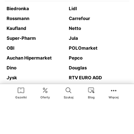
Biedronka
Lidl
Rossmann
Carrefour
Kaufland
Netto
Super-Pharm
Jula
OBI
POLOmarket
Auchan Hipermarket
Pepco
Dino
Douglas
Jysk
RTV EURO AGD
Action
Media Expert
Deichmann
Media Markt
Gazetki
Oferty
Szukaj
Blog
Więcej
Ding.pl to serwis internetowy prezentujący
gazetki promocyjne
oraz
katalogi
sklepów i dużych sieci handlowych. Dzięki
geolokalizacji otrzymasz przede wszystkim oferty sklepów, z
Twojego bliskiego otoczenia. Dodatkowo na stronie znajdziesz