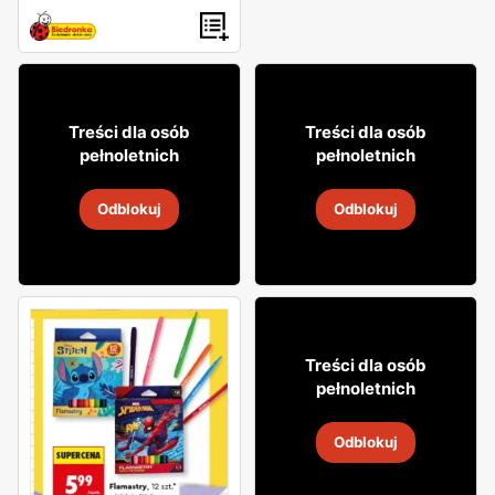
25% TANIEJ!
21
14
99
99
Treści dla osób
Treści dla osób
pełnoletnich
pełnoletnich
Koktajl El Sol
Wino białe Hans Greyl
Odblokuj
Odblokuj
26 lip
-
8 sie 2026
26 lip
-
8 sie 2026
17% TANIEJ!
32
99
Treści dla osób
pełnoletnich
Wino Martini
Odblokuj
26 lip
-
8 sie 2026