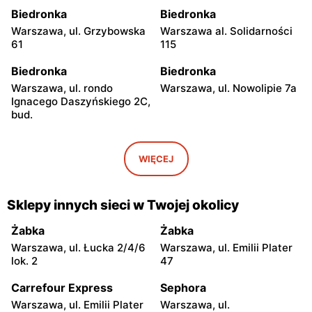
Biedronka
Biedronka
Warszawa, ul. Grzybowska
Warszawa al. Solidarności
61
115
Biedronka
Biedronka
Warszawa, ul. rondo
Warszawa, ul. Nowolipie 7a
Ignacego Daszyńskiego 2C,
bud.
Biedronka
Biedronka
Warszawa al. Solidarności
Warszawa, ul. Dobra 42
WIĘCEJ
86 88
Biedronka
Biedronka
Sklepy innych sieci w Twojej okolicy
Warszawa, ul. Juliana
Warszawa, ul. Solec 24
Ursyna Niemcewicza 8
Żabka
Żabka
Warszawa, ul. Łucka 2/4/6
Warszawa, ul. Emilii Plater
Biedronka
Biedronka
lok. 2
47
Warszawa, ul. Juliana
Warszawa, ul.
Ursyna Niemcewicza 26
Bonifraterska 6
Carrefour Express
Sephora
Warszawa, ul. Emilii Plater
Warszawa, ul.