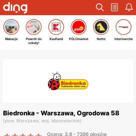
Wakacje
Powrót do
Kaufland
POLOmarket
Netto
Intermarche
szkoły!
Biedronka - Warszawa, Ogrodowa 58
(
pow. Warszawa,
woj. Mazowieckie
)
Ocena: 3.8 - 7396 głosów