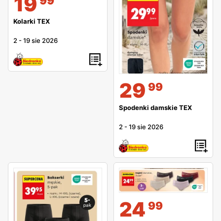
19
99
Kolarki TEX
2
-
19 sie 2026
29
99
Spodenki damskie TEX
2
-
19 sie 2026
24
99