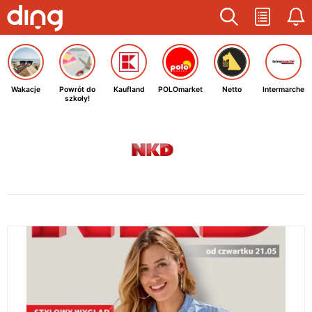
Wakacje
Powrót do
Kaufland
POLOmarket
Netto
Intermarche
szkoły!