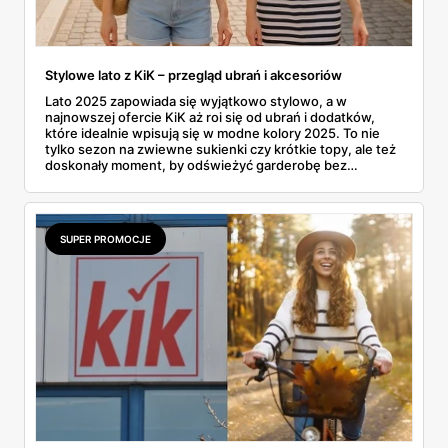
Stylowe lato z KiK – przegląd ubrań i akcesoriów
Lato 2025 zapowiada się wyjątkowo stylowo, a w
najnowszej ofercie KiK aż roi się od ubrań i dodatków,
które idealnie wpisują się w modne kolory 2025. To nie
tylko sezon na zwiewne sukienki czy krótkie topy, ale też
doskonały moment, by odświeżyć garderobę bez
rujnowania portfela. I właśnie tu KiK wychodzi naprzeciw
– z szerokim wyborem lekkich, letnich fasonów,
wygodnych materiałów i klasycznych krojów. Czy to
plażowy look, czy zestaw na miejski spacer – można
SUPER PROMOCJE
znaleźć coś dla siebie i to już od kilkunastu złotych.
Uwaga: można się zakochać w tej kolekcji od pierwszego
wejrzenia. No bo jak tu się oprzeć bermudom za 35 zł albo
kapeluszowi z dużym rondem?