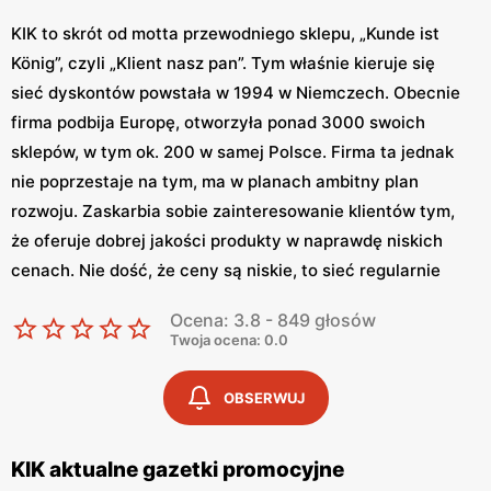
KIK to skrót od motta przewodniego sklepu, „Kunde ist
König”, czyli „Klient nasz pan”. Tym właśnie kieruje się
sieć dyskontów powstała w 1994 w Niemczech. Obecnie
firma podbija Europę, otworzyła ponad 3000 swoich
sklepów, w tym ok. 200 w samej Polsce. Firma ta jednak
nie poprzestaje na tym, ma w planach ambitny plan
rozwoju. Zaskarbia sobie zainteresowanie klientów tym,
że oferuje dobrej jakości produkty w naprawdę niskich
cenach. Nie dość, że ceny są niskie, to sieć regularnie
obniża ceny wybranych produktów. KIK gazetka aktualna
Ocena: 3.8 - 849 głosów
to miejsce, gdzie można regularnie śledzić aktualne
Twoja ocena: 0.0
promocje. Można to robić nie tylko stacjonarnie
przeglądając tradycyjną, papierową gazetkę, ale również
OBSERWUJ
można znaleźć
gazetkę KIK
w internecie.
Co można kupić w KIK?
KIK aktualne gazetki promocyjne