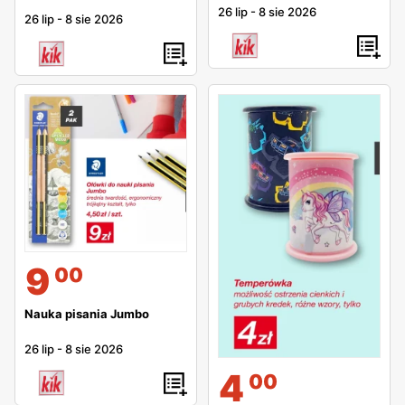
są na tematyczne działy, tzn. ubrania są w dedykowanym
26 lip
-
8 sie 2026
26 lip
-
8 sie 2026
dla nich dziale, zaś akcesoria domowe oddzielnie.
Pozwala to na szybkie znalezienie interesującego nas
produktu. Analogiczny układ obowiązuje również na
stronie internetowej
Można by rzec, że KIK zostawił konkurencyjne sieci
sklepów dyskontowych w tyle. Produkty w dobrej jakości
sprzedawane po niskiej cenie wyróżnia tą sieć
dyskontów. Ewenementem wśród sklepów dyskontowych
jest to, że działanie KIK online i respektowanie rabatów
zawartychw gazetce KIK. To nowoczesna sieć sklepów,
9
00
która zyskując coraz to nowych klientów, zdobywa
potencjał do dalszego rozwiju.
Nauka pisania Jumbo
26 lip
-
8 sie 2026
4
00