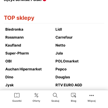
TOP sklepy
Biedronka
Lidl
Rossmann
Carrefour
Kaufland
Netto
Super-Pharm
Jula
OBI
POLOmarket
Auchan Hipermarket
Pepco
Dino
Douglas
Jysk
RTV EURO AGD
Action
Media Expert
Deichmann
Media Markt
Gazetki
Oferty
Szukaj
Blog
Więcej