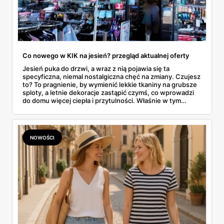
Co nowego w KIK na jesień? przegląd aktualnej oferty
Jesień puka do drzwi, a wraz z nią pojawia się ta
specyficzna, niemal nostalgiczna chęć na zmiany. Czujesz
to? To pragnienie, by wymienić lekkie tkaniny na grubsze
sploty, a letnie dekoracje zastąpić czymś, co wprowadzi
do domu więcej ciepła i przytulności. Właśnie w tym
momencie wiele osób zaczyna rozglądać się za
sezonowymi nowościami, które nie zrujnowaną
domowego budżetu. I tu na scenę wkracza KiK, dyskont
tekstylny, który od lat udowadnia, że przygotowanie
NOWOŚCI
siebie i swojego mieszkania na nową porę roku nie musi
wiązać się z ogromnymi wydatkami. W tym artykule
zrobimy pełen przegląd tego, co sieć przygotowała na
nadchodzące, chłodniejsze miesiące. Prześwietlimy
modowe propozycje dla całej rodziny i sprawdzimy, jakimi
drobiazgami można wyczarować jesienny klimat we
wnętrzach.