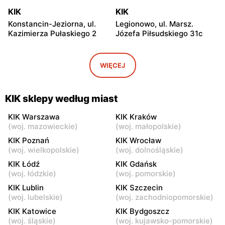
KIK
KIK
Konstancin-Jeziorna, ul.
Legionowo, ul. Marsz.
Kazimierza Pułaskiego 2
Józefa Piłsudskiego 31c
KIK
KIK
Radzymin al. Jana Pawła II
Wołomin, ul. Geodetów 2
WIĘCEJ
23
KIK
KIK
KIK sklepy według miast
Otwock, ul. Kupiecka 2
Otwock, ul. Płk. Ryszarda
Kuklińskiego 1
KIK Warszawa
KIK Kraków
(
woj. mazowieckie
)
(
woj. małopolskie
)
KIK
KIK
KIK Poznań
KIK Wrocław
Nowy Dwór Mazowiecki, ul.
Tarczyn, ul. Warszawska
(
woj. wielkopolskie
)
(
woj. dolnośląskie
)
Gen. Jerzego Przemysława
67A
KIK Łódź
KIK Gdańsk
Morawicza 2b
(
woj. łódzkie
)
(
woj. pomorskie
)
KIK
KIK
KIK Lublin
KIK Szczecin
(
woj. lubelskie
)
(
woj. zachodniopomorskie
)
Nowy Dwór Mazowiecki, ul.
Mińsk Mazowiecki, ul.
Warszawska 36
Warszawska 57
KIK Katowice
KIK Bydgoszcz
(
woj. śląskie
)
(
woj. kujawsko-pomorskie
)