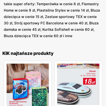
produkty, ale w mocno obniżonych cenach.
KIK
takie super oferty: Temperówka w cenie 6 zł, Flamastry
dostosowuje swoją ofertę do potrzeb i oczekiwań
Home w cenie 9 zł, Plastelina Stylex w cenie 14 zł, Bluza
klientów.
dziecięca w cenie 15 zł, Zestaw sportowy TEX w cenie
30 zł, Strój sportowy FC Barcelona w cenie 40 zł, Bluza
Promocje KIK
damska w cenie 45 zł, Kurtka Softshell w cenie 60 zł,
To, co wyróżnia KIK to naprawdę niskie ceny. Nie dość, że
Bluza dziecięca TEX w cenie 60 zł i inne
są one niskie w porównaniu do cen z innych sklepów, to
dodatkowo częste akcje promocyjne mocno je
KIK najtańsze produkty
uatrakcyjniają. Rabaty sięgają nieraz do -70%. Warto
wybrać się na posezonowe wyprzedaże i upolować
rzeczy za śmiesznie niskie ceny. Dzisiejsza moda jest
ponadczasowa, to znaczy, że będzie idealna do noszenia
także w przyszłych sezonach.
KIK gazetka promocyjna
to
coś, co zdecydowanie warto na bieżąco śledzić. I nie ma
obaw co do jej aktualności, ponieważ jest na bieżąco
uzupełniana i zmieniana. KIK nowa gazetka pojawia się w
każdy poniedziałek i obowiązuje przez cały tydzień, aż do