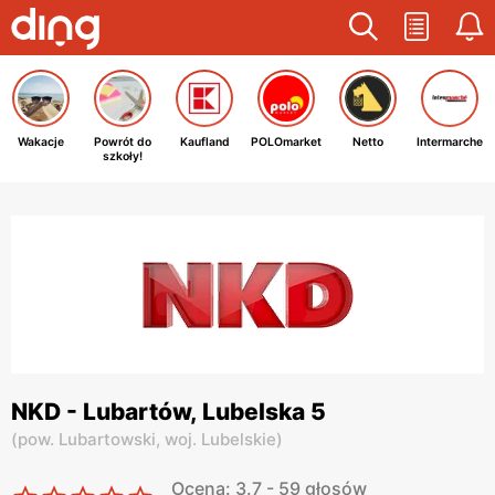
Wakacje
Powrót do
Kaufland
POLOmarket
Netto
Intermarche
szkoły!
NKD - Lubartów, Lubelska 5
(
pow. Lubartowski,
woj. Lubelskie
)
Ocena: 3.7 - 59 głosów