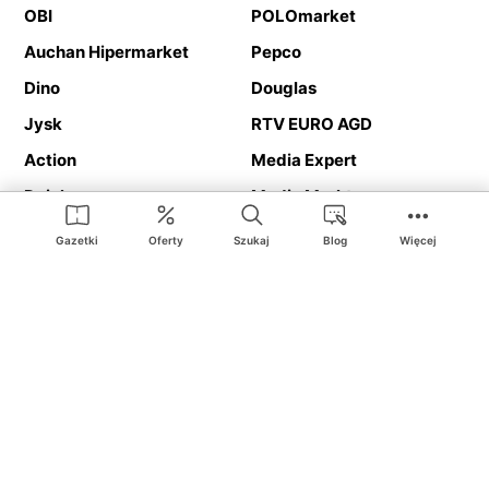
OBI
POLOmarket
Auchan Hipermarket
Pepco
Dino
Douglas
Jysk
RTV EURO AGD
Action
Media Expert
Deichmann
Media Markt
Gazetki
Oferty
Szukaj
Blog
Więcej
Ding.pl to serwis internetowy prezentujący
gazetki promocyjne
oraz
katalogi
sklepów i dużych sieci handlowych. Dzięki
geolokalizacji otrzymasz przede wszystkim oferty sklepów, z
Twojego bliskiego otoczenia. Dodatkowo na stronie znajdziesz
adresy sklepów, więc w trakcie podróży bez problemu trafisz do
ulubionego sklepu.
Na naszym serwisie znajdziesz najlepsze
promocje
i
oferty
z całej
Polski. Dzięki Ding.pl w prosty sposób porównasz ceny z różnych
sklepów i rozsądnie zaplanujecie
zakupy
. Chcesz tanio kupić
cukier
lub
panele podłogowe
. Kupić
rower
na prezent? Spróbować
piwa
w okazyjnej cenie? Z Ding.pl jest to bardzo proste! U nas
dostaniesz nową gazetkę promocyjną sklepu:
Lidl
, Biedronka,
Media Markt
czy
Leroy Merlin
.