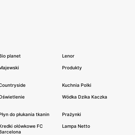
Bio planet
Lenor
Majewski
Produkty
Countryside
Kuchnia Polki
Oświetlenie
Wódka Dzika Kaczka
Płyn do płukania tkanin
Prażynki
Kredki ołówkowe FC
Lampa Netto
Barcelona