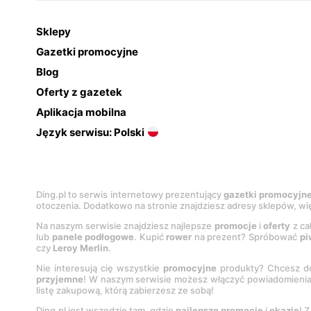
Sklepy
Gazetki promocyjne
Blog
Oferty z gazetek
Aplikacja mobilna
Język serwisu: Polski
Ding.pl to serwis internetowy prezentujący
gazetki promocyjn
otoczenia. Dodatkowo na stronie znajdziesz adresy sklepów, wię
Na naszym serwisie znajdziesz najlepsze
promocje
i
oferty
z ca
lub
panele podłogowe
. Kupić
rower
na prezent? Spróbować
pi
czy
Leroy Merlin
.
Nie interesują cię wszystkie
promocyjne
produkty? Chcesz do
przyjemne
! W naszym serwisie możesz włączyć powiadomieni
listę zakupową, którą zabierzesz ze sobą!
Ding.pl jest wszędzie tam, gdzie
najlepsze promocje
i
okazje
! 