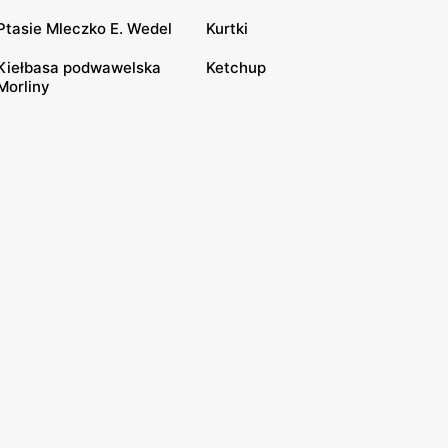
Ptasie Mleczko E. Wedel
Kurtki
Kiełbasa podwawelska
Ketchup
Morliny