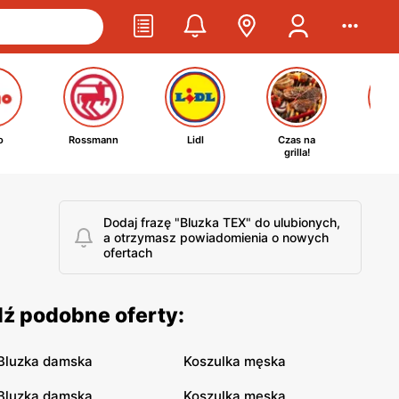
o
Rossmann
Lidl
Czas na
Ta
grilla!
kosm
Dodaj frazę "Bluzka TEX" do ulubionych,
a otrzymasz powiadomienia o nowych
ofertach
dź podobne oferty:
Bluzka damska
Koszulka męska
Bluzka damska
Koszulka męska