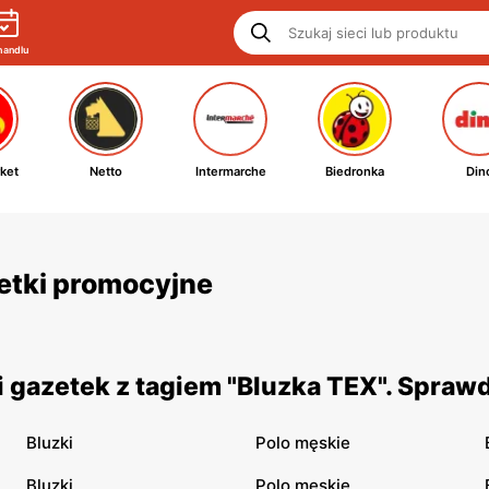
handlu
ket
Netto
Intermarche
Biedronka
Din
zetki promocyjne
 gazetek z tagiem "Bluzka TEX". Spraw
Bluzki
Polo męskie
Bluzki
Polo męskie