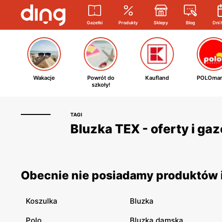
Gazetki
Produkty
Sklepy
Blog
Dni 
Wakacje
Powrót do
Kaufland
POLOmar
szkoły!
TAGI
Bluzka TEX - oferty i ga
Obecnie nie posiadamy produktów i
Koszulka
Bluzka
Polo
Bluzka damska