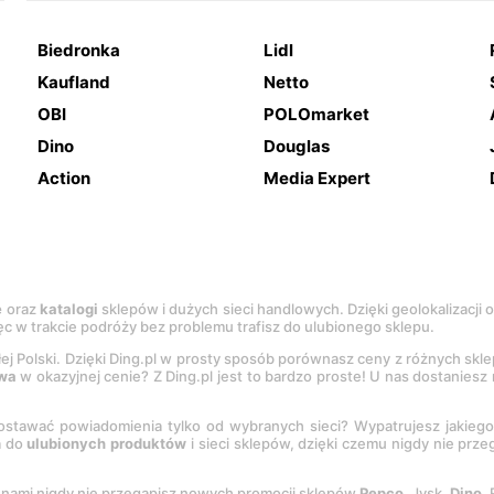
Biedronka
Lidl
Kaufland
Netto
OBI
POLOmarket
Dino
Douglas
Action
Media Expert
e
oraz
katalogi
sklepów i dużych sieci handlowych. Dzięki geolokalizacji
c w trakcie podróży bez problemu trafisz do ulubionego sklepu.
łej Polski. Dzięki Ding.pl w prosty sposób porównasz ceny z różnych skl
wa
w okazyjnej cenie? Z Ding.pl jest to bardzo proste! U nas dostanies
stawać powiadomienia tylko od wybranych sieci? Wypatrujesz jakieg
a do
ulubionych produktów
i sieci sklepów, dzięki czemu nigdy nie prz
Z nami nigdy nie przegapisz nowych promocji sklepów
Pepco
, Jysk,
Dino
,