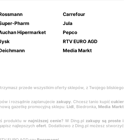
Rossmann
Carrefour
Super-Pharm
Jula
Auchan Hipermarket
Pepco
Jysk
RTV EURO AGD
Deichmann
Media Markt
 otrzymasz przede wszystkim oferty sklepów, z Twojego bliskiego
epów i rozsądnie zaplanujecie
zakupy
. Chcesz tanio kupić
cukier
z nową gazetkę promocyjną sklepu:
Lidl
, Biedronka,
Media Markt
oś produktu w
najniższej cenie
? W Ding.pl
zakupy są proste i
egapisz najlepszych
ofert
. Dodatkowo z Ding.pl możesz stworzyć
 RTV EURO AGD czy
Rossmann
!