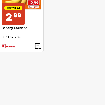
57% TANIEJ!
2
99
Banany Kaufland
9
-
11 sie 2026