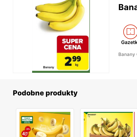
Ban
Gazet
Banany 
Podobne produkty