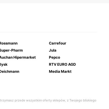
Rossmann
Carrefour
Super-Pharm
Jula
Auchan Hipermarket
Pepco
Jysk
RTV EURO AGD
Deichmann
Media Markt
 otrzymasz przede wszystkim oferty sklepów, z Twojego bliskiego