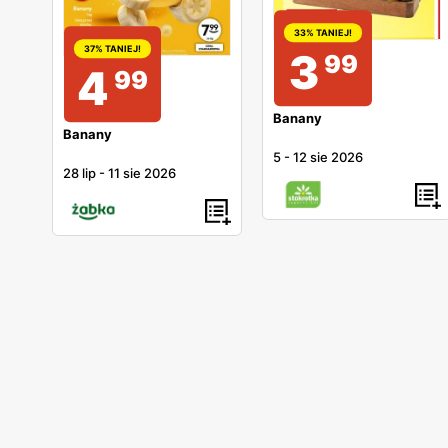
33% TANIEJ!
37% TANIEJ!
3
99
4
99
Banany
Banany
5
-
12 sie 2026
28 lip
-
11 sie 2026