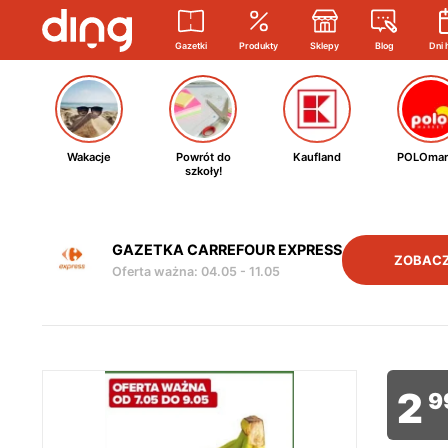
Gazetki
Produkty
Sklepy
Blog
Dni 
Wakacje
Powrót do
Kaufland
POLOmar
szkoły!
GAZETKA CARREFOUR EXPRESS
ZOBACZ
Oferta ważna
:
04.05
-
11.05
2
9