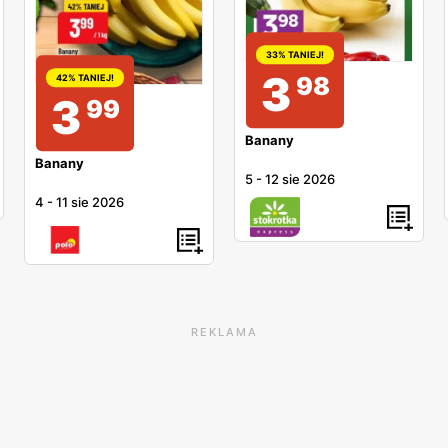
33% TANIEJ!
3
98
42% TANIEJ!
3
99
Banany
Banany
5
-
12 sie 2026
4
-
11 sie 2026
REKLAMA