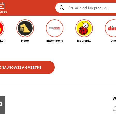
handlu
ket
Netto
Intermarche
Biedronka
Din
 NAJNOWSZĄ GAZETKĘ
W
9