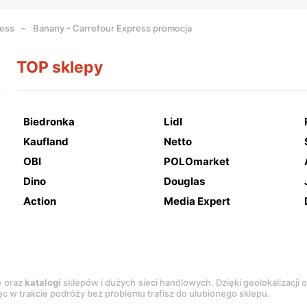
ress
Banany - Carrefour Express promocja
TOP sklepy
Biedronka
Lidl
Kaufland
Netto
OBI
POLOmarket
Dino
Douglas
Action
Media Expert
e
oraz
katalogi
sklepów i dużych sieci handlowych. Dzięki geolokalizacji
c w trakcie podróży bez problemu trafisz do ulubionego sklepu.