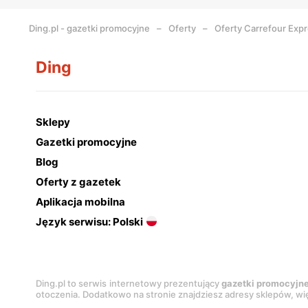
Ding.pl - gazetki promocyjne
Oferty
Oferty Carrefour Exp
Ding
Sklepy
Gazetki promocyjne
Blog
Oferty z gazetek
Aplikacja mobilna
Język serwisu: Polski
Ding.pl to serwis internetowy prezentujący
gazetki promocyjn
otoczenia. Dodatkowo na stronie znajdziesz adresy sklepów, wię