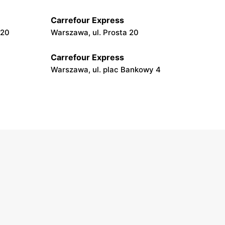
Carrefour Express
 20
Warszawa, ul. Prosta 20
Carrefour Express
Warszawa, ul. plac Bankowy 4
Carrefour Express
skiego 26
Warszawa, ul. Radna 2/4
Carrefour Express
ok U5
Warszawa, ul. Krakowskie Przedmieście
85
Carrefour Express
Warszawa, ul. Solec 32/34