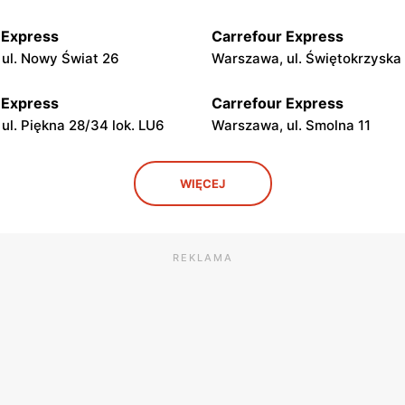
 Express
Carrefour Express
ul. Nowy Świat 26
Warszawa, ul. Świętokrzyska
 Express
Carrefour Express
ul. Piękna 28/34 lok. LU6
Warszawa, ul. Smolna 11
 Express
Carrefour Express
WIĘCEJ
ul. Antonia Corazziego 2A
Warszawa, ul. Ludwika Waryń
LU2
 Express
Carrefour Express
REKLAMA
ul. Marszałkowska 28
Warszawa, ul. Koszykowa 1 l
 Express
Carrefour Express
ul. Mokotowska 67
Warszawa, ul. Elektryczna 2