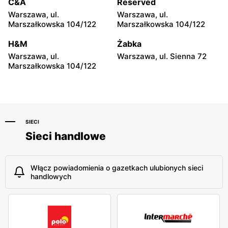
Carrefour Express
Carrefour Express
C&A
Reserved
Warszawa, ul. Wąski Dunaj
Warszawa, ul. Grójecka 34
Warszawa, ul.
Warszawa, ul.
10
Marszałkowska 104/122
Marszałkowska 104/122
Carrefour Express
Carrefour Express
H&M
Żabka
Warszawa, ul. Mordechaja
Warszawa al. Jana Pawła II
Warszawa, ul.
Warszawa, ul. Sienna 72
Anielewicza 2
18
Marszałkowska 104/122
SIECI
Sieci handlowe
Włącz powiadomienia o gazetkach ulubionych sieci
handlowych