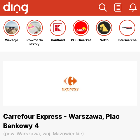
Wakacje
Powrót do
Kaufland
POLOmarket
Netto
Intermarche
szkoły!
Carrefour Express - Warszawa, Plac
Bankowy 4
(
pow. Warszawa,
woj. Mazowieckie
)