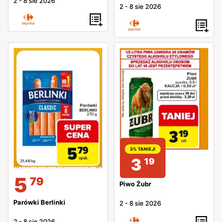
2
-
8 sie 2026
2
-
8 sie 2026
3% TANIEJ!
3
19
5
79
Piwo Żubr
Parówki Berlinki
2
-
8 sie 2026
2
-
8 sie 2026