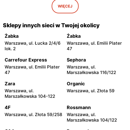
Warszawa, ul. Antonia
Warszawa, ul. Ludwika
WIĘCEJ
Corazziego 2A
Waryńskiego 26 LU2
Carrefour Express
Carrefour Express
Sklepy innych sieci w Twojej okolicy
Warszawa, ul. Radna 2/4
Warszawa, ul. Dobra 17
Żabka
Żabka
Carrefour Express
Carrefour Express
Warszawa, ul. Łucka 2/4/6
Warszawa, ul. Emilii Plater
Warszawa, ul.
Warszawa, ul. Koszykowa 1
lok. 2
47
Marszałkowska 28
lok U5
Carrefour Express
Sephora
Carrefour Express
Carrefour Express
Warszawa, ul. Emilii Plater
Warszawa, ul.
Warszawa, ul. Krakowskie
Warszawa, ul. Mokotowska
47
Marszałkowska 116/122
Przedmieście 85
1
Zara
Organic
Carrefour Express
Carrefour Express
Warszawa, ul.
Warszawa, ul. Złota 59
Warszawa, ul. Mokotowska
Warszawa, ul. Elektryczna
Marszałkowska 104-122
67
2
4F
Rossmann
Carrefour Express
Carrefour Express
Warszawa, ul. Złota 59/258
Warszawa, ul.
Warszawa, ul. Solec 32/34
Warszawa, ul. Solec 81
Marszałkowska 104/122