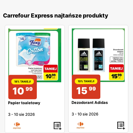
Carrefour Express najtańsze produkty
10% TANIEJ!
18% TANIEJ!
15
10
99
99
Dezodorant Adidas
Papier toaletowy
3
-
10 sie 2026
3
-
10 sie 2026