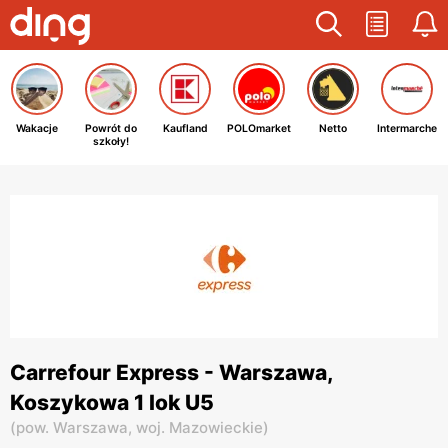
Wakacje
Powrót do
Kaufland
POLOmarket
Netto
Intermarche
szkoły!
Carrefour Express - Warszawa,
Koszykowa 1 lok U5
(
pow. Warszawa,
woj. Mazowieckie
)