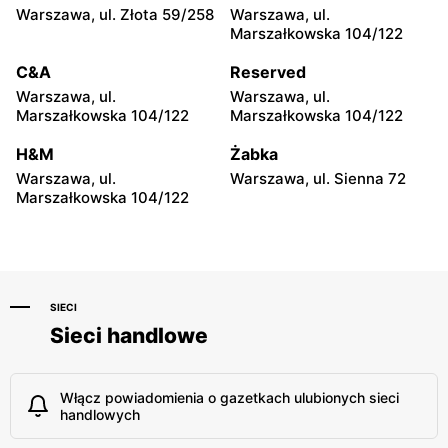
Warszawa, ul. Złota 59/258
Warszawa, ul.
Carrefour Express
Carrefour Express
Marszałkowska 104/122
Warszawa, ul. Solec 32/34
Warszawa, ul. Solec 81
C&A
Reserved
Carrefour Express
Carrefour Express
Warszawa, ul.
Warszawa, ul.
Warszawa, ul. Wąski Dunaj
Warszawa, ul. Grójecka 34
Marszałkowska 104/122
Marszałkowska 104/122
10
H&M
Żabka
Carrefour Express
Carrefour Express
Warszawa, ul.
Warszawa, ul. Sienna 72
Warszawa, ul. Mordechaja
Warszawa al. Jana Pawła II
Marszałkowska 104/122
Anielewicza 2
18
SIECI
Sieci handlowe
Włącz powiadomienia o gazetkach ulubionych sieci
handlowych