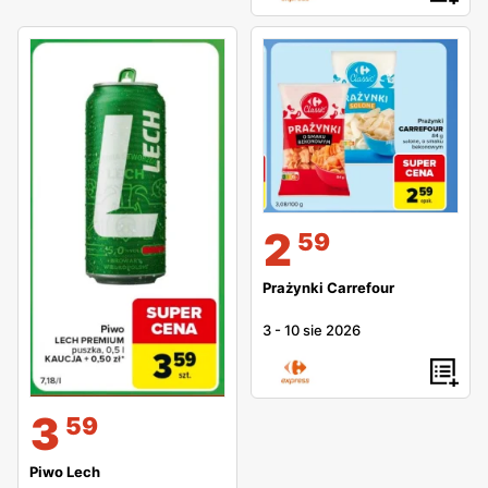
2
59
Prażynki Carrefour
3
-
10 sie 2026
3
59
Piwo Lech