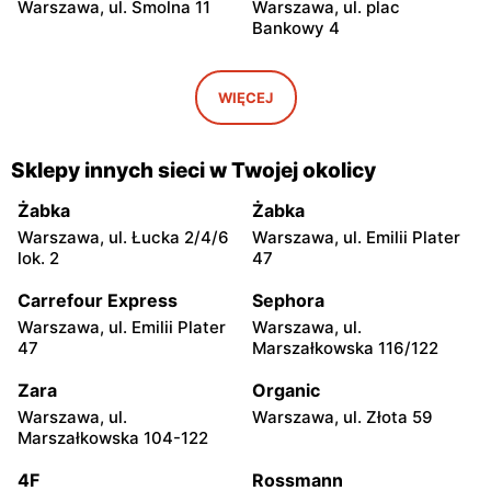
Warszawa, ul. Smolna 11
Warszawa, ul. plac
Bankowy 4
Carrefour Express
Carrefour Express
Warszawa, ul. Krakowskie
Warszawa, ul. Antonia
WIĘCEJ
Przedmieście 19
Corazziego 2A
Carrefour Express
Carrefour Express
Sklepy innych sieci w Twojej okolicy
Warszawa, ul. Ludwika
Warszawa, ul. Radna 2/4
Waryńskiego 26 LU2
Żabka
Żabka
Warszawa, ul. Łucka 2/4/6
Warszawa, ul. Emilii Plater
Carrefour Express
Carrefour Express
lok. 2
47
Warszawa, ul. Dobra 17
Warszawa, ul.
Marszałkowska 28
Carrefour Express
Sephora
Warszawa, ul. Emilii Plater
Warszawa, ul.
Carrefour Express
Carrefour Express
47
Marszałkowska 116/122
Warszawa, ul. Krakowskie
Warszawa, ul. Mokotowska
Przedmieście 85
1
Zara
Organic
Warszawa, ul.
Warszawa, ul. Złota 59
Carrefour Express
Carrefour Express
Marszałkowska 104-122
Warszawa, ul. Mokotowska
Warszawa, ul. Elektryczna
67
2
4F
Rossmann