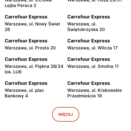
Lejba Pereca 2
Carrefour Express
Carrefour Express
Warszawa, ul. Nowy Świat
Warszawa, ul.
26
Świętokrzyska 20
Carrefour Express
Carrefour Express
Warszawa, ul. Prosta 20
Warszawa, ul. Wilcza 17
Carrefour Express
Carrefour Express
Warszawa, ul. Piękna 28/34
Warszawa, ul. Smolna 11
lok. LU6
Carrefour Express
Carrefour Express
Warszawa, ul. plac
Warszawa, ul. Krakowskie
Bankowy 4
Przedmieście 19
Carrefour Express
Carrefour Express
Warszawa, ul. Antonia
Warszawa, ul. Ludwika
WIĘCEJ
Corazziego 2A
Waryńskiego 26 LU2
Carrefour Express
Carrefour Express