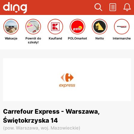
Wakacje
Powrót do
Kaufland
POLOmarket
Netto
Intermarche
szkoły!
Carrefour Express - Warszawa,
Świętokrzyska 14
(
pow. Warszawa,
woj. Mazowieckie
)