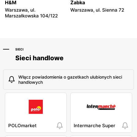
Carrefour Express
Carrefour Express
H&M
Żabka
Warszawa, ul. Mordechaja
Warszawa al. Jana Pawła II
Warszawa, ul.
Warszawa, ul. Sienna 72
Anielewicza 2
18
Marszałkowska 104/122
SIECI
Sieci handlowe
Włącz powiadomienia o gazetkach ulubionych sieci
handlowych
POLOmarket
Intermarche Super