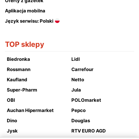
Oferty z gazetek
Aplikacja mobilna
Język serwisu: Polski
TOP sklepy
Biedronka
Lidl
Rossmann
Carrefour
Kaufland
Netto
Super-Pharm
Jula
OBI
POLOmarket
Auchan Hipermarket
Pepco
Dino
Douglas
Jysk
RTV EURO AGD