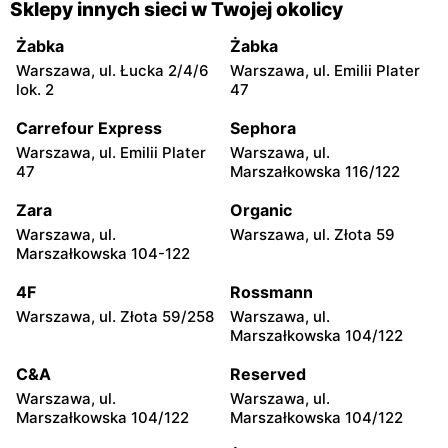
Sklepy innych sieci w Twojej okolicy
Warszawa, ul. Radna 2/4
Warszawa, ul. Dobra 17
Żabka
Żabka
Carrefour Express
Carrefour Express
Warszawa, ul. Łucka 2/4/6
Warszawa, ul. Emilii Plater
Warszawa, ul.
Warszawa, ul. Koszykowa 1
lok. 2
47
Marszałkowska 28
lok U5
Carrefour Express
Sephora
Carrefour Express
Carrefour Express
Warszawa, ul. Emilii Plater
Warszawa, ul.
Warszawa, ul. Krakowskie
Warszawa, ul. Mokotowska
47
Marszałkowska 116/122
Przedmieście 85
1
Zara
Organic
Carrefour Express
Carrefour Express
Warszawa, ul.
Warszawa, ul. Złota 59
Warszawa, ul. Mokotowska
Warszawa, ul. Elektryczna
Marszałkowska 104-122
67
2
4F
Rossmann
Carrefour Express
Carrefour Express
Warszawa, ul. Złota 59/258
Warszawa, ul.
Warszawa, ul. Solec 32/34
Warszawa, ul. Solec 81
Marszałkowska 104/122
Carrefour Express
Carrefour Express
C&A
Reserved
Warszawa, ul. Wąski Dunaj
Warszawa, ul. Grójecka 34
Warszawa, ul.
Warszawa, ul.
10
Marszałkowska 104/122
Marszałkowska 104/122