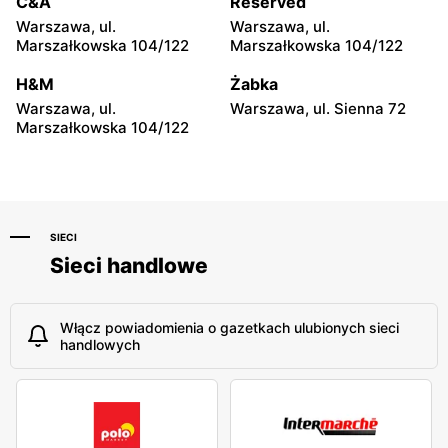
C&A
Reserved
Warszawa, ul. Wąski Dunaj
Warszawa, ul. Grójecka 34
Warszawa, ul.
Warszawa, ul.
10
Marszałkowska 104/122
Marszałkowska 104/122
Carrefour Express
Carrefour Express
H&M
Żabka
Warszawa, ul. Mordechaja
Warszawa al. Jana Pawła II
Warszawa, ul.
Warszawa, ul. Sienna 72
Anielewicza 2
18
Marszałkowska 104/122
SIECI
Sieci handlowe
Włącz powiadomienia o gazetkach ulubionych sieci
handlowych