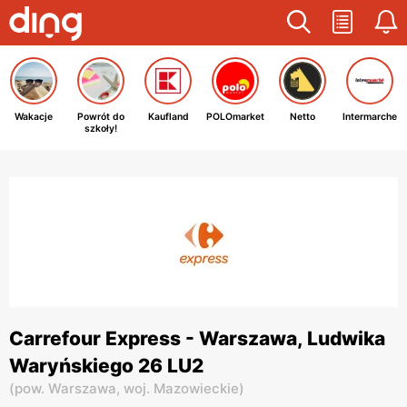
Wakacje
Powrót do
Kaufland
POLOmarket
Netto
Intermarche
szkoły!
Carrefour Express - Warszawa, Ludwika
Waryńskiego 26 LU2
(
pow. Warszawa,
woj. Mazowieckie
)