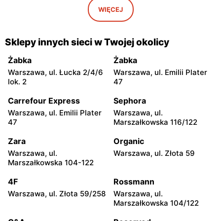
Warszawa, ul. Krakowskie
Warszawa, ul. Antonia
WIĘCEJ
Przedmieście 19
Corazziego 2A
Carrefour Express
Carrefour Express
Sklepy innych sieci w Twojej okolicy
Warszawa, ul. Radna 2/4
Warszawa, ul. Dobra 17
Żabka
Żabka
Carrefour Express
Carrefour Express
Warszawa, ul. Łucka 2/4/6
Warszawa, ul. Emilii Plater
Warszawa, ul.
Warszawa, ul. Koszykowa 1
lok. 2
47
Marszałkowska 28
lok U5
Carrefour Express
Sephora
Carrefour Express
Carrefour Express
Warszawa, ul. Emilii Plater
Warszawa, ul.
Warszawa, ul. Krakowskie
Warszawa, ul. Mokotowska
47
Marszałkowska 116/122
Przedmieście 85
1
Zara
Organic
Carrefour Express
Carrefour Express
Warszawa, ul.
Warszawa, ul. Złota 59
Warszawa, ul. Mokotowska
Warszawa, ul. Elektryczna
Marszałkowska 104-122
67
2
4F
Rossmann
Carrefour Express
Carrefour Express
Warszawa, ul. Złota 59/258
Warszawa, ul.
Warszawa, ul. Solec 32/34
Warszawa, ul. Solec 81
Marszałkowska 104/122
Carrefour Express
Carrefour Express