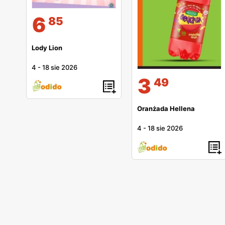
6
85
Lody Lion
4
-
18 sie 2026
3
49
Oranżada Hellena
4
-
18 sie 2026