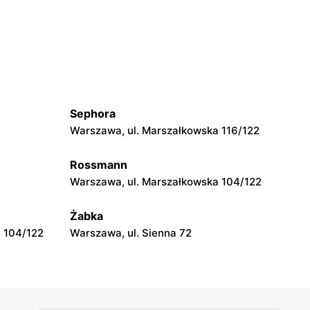
Odido
Ząbki, ul. Szwoleżerów 24
Odido
Łomianki, ul. Dolna 47
Sephora
Odido
Warszawa, ul. Marszałkowska 116/122
Kobyłka, ul. Nadarzyn 8
Rossmann
Odido
Warszawa, ul. Marszałkowska 104/122
aniczna 1
Łazy, ul. Łączności 20
Żabka
 104/122
Warszawa, ul. Sienna 72