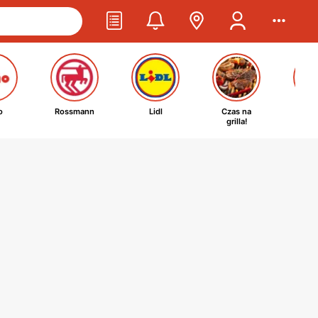
o
Rossmann
Lidl
Czas na
Ta
grilla!
kosm