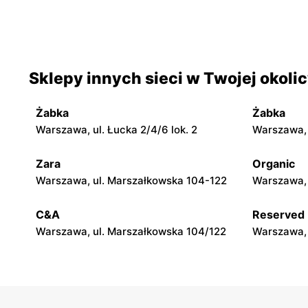
Odido
Odido
Warszawa, ul. Brązownicza 4
Warszawa, 
Odido
Odido
Sklepy innych sieci w Twojej okoli
Rybie, ul. 19 Kwietnia 62
Warszawa, 
Żabka
Żabka
Odido
Odido
Warszawa, ul. Łucka 2/4/6 lok. 2
Warszawa, u
Pruszków, ul. Sadowa 2
Kobyłka, ul
Zara
Organic
Odido
Odido
Warszawa, ul. Marszałkowska 104-122
Warszawa, 
Pruszków, ul. Emancypantek 4
Truskaw, ul
C&A
Reserved
Warszawa, ul. Marszałkowska 104/122
Warszawa, 