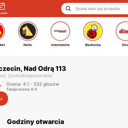
handlu
ket
Netto
Intermarche
Biedronka
Din
czecin, Nad Odrą 113
woj. Zachodniopomorskie
)
Ocena: 4.1 - 332 głosów
Twoja ocena: 0.0
J
Godziny otwarcia