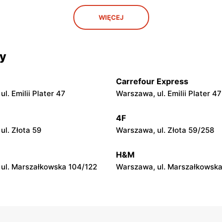
Odido
WIĘCEJ
ul. Safony 1
Warszawa, ul. Portowa 7
Odido
cy
ul. Stanisława Bodycha 112
Łomianki, ul. 11 Listopada 56
Carrefour Express
Odido
l. Emilii Plater 47
Warszawa, ul. Emilii Plater 47
. Mjr. Hubala 15
Pruszków, ul. Ewy 14a
4F
Odido
ul. Złota 59
Warszawa, ul. Złota 59/258
. 3 Maja 64
Stanisławów Pierwszy, ul. Gr
H&M
ul. Marszałkowska 104/122
Warszawa, ul. Marszałkowska