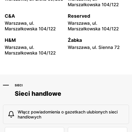
Marszałkowska 104/122
Odido
Odido
C&A
Reserved
Pruszków, ul.
Truskaw, ul. 3 Maja 64
Emancypantek 4
Warszawa, ul.
Warszawa, ul.
Marszałkowska 104/122
Marszałkowska 104/122
Odido
Odido
H&M
Żabka
Stanisławów Pierwszy, ul.
Łazy, ul. Łączności 20
Graniczna 1
Warszawa, ul.
Warszawa, ul. Sienna 72
Marszałkowska 104/122
SIECI
Sieci handlowe
Włącz powiadomienia o gazetkach ulubionych sieci
handlowych