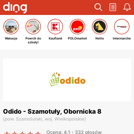
Wakacje
Powrót do
Kaufland
POLOmarket
Netto
Intermarche
szkoły!
Odido - Szamotuły, Obornicka 8
(
pow. Szamotulski,
woj. Wielkopolskie
)
Ocena: 4.1 - 332 głosów