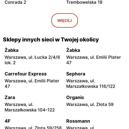
Conrada 2
Trembowelska 19
Odido
Odido
Warszawa, ul. Brązownicza
Warszawa, ul. Safony 1
WIĘCEJ
4
Odido
Odido
Sklepy innych sieci w Twojej okolicy
Warszawa, ul. Portowa 7
Ząbki, ul. Szwoleżerów 24
Żabka
Żabka
Odido
Odido
Warszawa, ul. Łucka 2/4/6
Warszawa, ul. Emilii Plater
Rybie, ul. 19 Kwietnia 62
Warszawa, ul. Stanisława
lok. 2
47
Bodycha 112
Carrefour Express
Sephora
Odido
Odido
Warszawa, ul. Emilii Plater
Warszawa, ul.
Łomianki, ul. 11 Listopada
Łomianki, ul. Dolna 47
47
Marszałkowska 116/122
56
Zara
Organic
Odido
Odido
Warszawa, ul.
Warszawa, ul. Złota 59
Pruszków, ul. Sadowa 2
Kobyłka, ul. Mjr. Hubala 15
Marszałkowska 104-122
Odido
Odido
4F
Rossmann
Pruszków, ul. Ewy 14a
Kobyłka, ul. Nadarzyn 8
Warszawa, ul. Złota 59/258
Warszawa, ul.