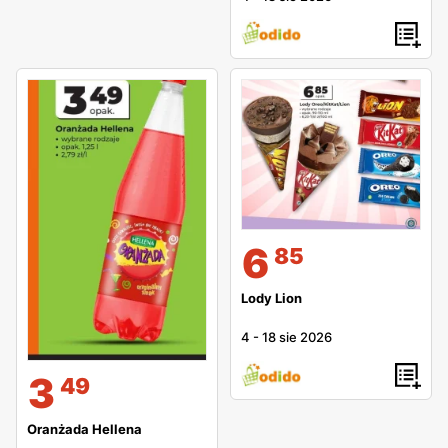
6
85
Lody Lion
4
-
18 sie 2026
3
49
Oranżada Hellena