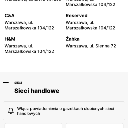
Marszałkowska 104/122
Odido
Odido
C&A
Reserved
Pruszków, ul.
Truskaw, ul. 3 Maja 64
Emancypantek 4
Warszawa, ul.
Warszawa, ul.
Marszałkowska 104/122
Marszałkowska 104/122
Odido
Odido
H&M
Żabka
Stanisławów Pierwszy, ul.
Łazy, ul. Łączności 20
Graniczna 1
Warszawa, ul.
Warszawa, ul. Sienna 72
Marszałkowska 104/122
SIECI
Sieci handlowe
Włącz powiadomienia o gazetkach ulubionych sieci
handlowych