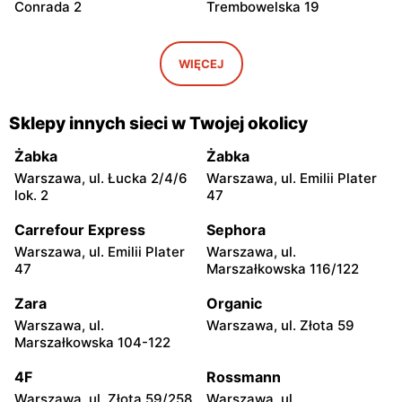
Conrada 2
Trembowelska 19
Odido
Odido
Warszawa, ul. Brązownicza
Warszawa, ul. Safony 1
WIĘCEJ
4
Odido
Odido
Sklepy innych sieci w Twojej okolicy
Warszawa, ul. Portowa 7
Ząbki, ul. Szwoleżerów 24
Żabka
Żabka
Odido
Odido
Warszawa, ul. Łucka 2/4/6
Warszawa, ul. Emilii Plater
Rybie, ul. 19 Kwietnia 62
Warszawa, ul. Stanisława
lok. 2
47
Bodycha 112
Carrefour Express
Sephora
Odido
Odido
Warszawa, ul. Emilii Plater
Warszawa, ul.
Łomianki, ul. 11 Listopada
Łomianki, ul. Dolna 47
47
Marszałkowska 116/122
56
Zara
Organic
Odido
Odido
Warszawa, ul.
Warszawa, ul. Złota 59
Pruszków, ul. Sadowa 2
Kobyłka, ul. Mjr. Hubala 15
Marszałkowska 104-122
Odido
Odido
4F
Rossmann
Pruszków, ul. Ewy 14a
Kobyłka, ul. Nadarzyn 8
Warszawa, ul. Złota 59/258
Warszawa, ul.