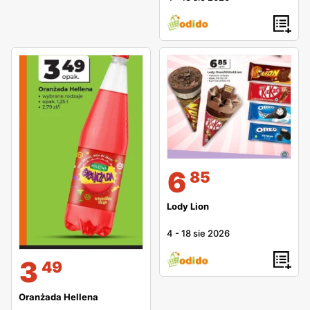
6
85
Lody Lion
4
-
18 sie 2026
3
49
Oranżada Hellena