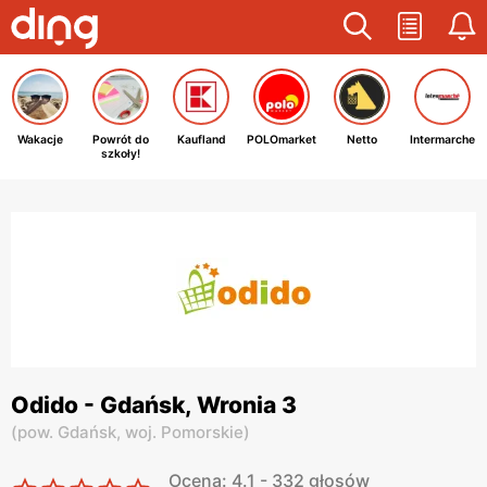
Wakacje
Powrót do
Kaufland
POLOmarket
Netto
Intermarche
szkoły!
Odido - Gdańsk, Wronia 3
(
pow. Gdańsk,
woj. Pomorskie
)
Ocena: 4.1 - 332 głosów