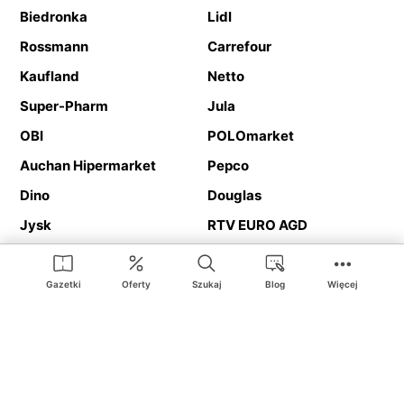
Biedronka
Lidl
Rossmann
Carrefour
Kaufland
Netto
Super-Pharm
Jula
OBI
POLOmarket
Auchan Hipermarket
Pepco
Dino
Douglas
Jysk
RTV EURO AGD
Action
Media Expert
Deichmann
Media Markt
Gazetki
Oferty
Szukaj
Blog
Więcej
Ding.pl to serwis internetowy prezentujący
gazetki promocyjne
oraz
katalogi
sklepów i dużych sieci handlowych. Dzięki
geolokalizacji otrzymasz przede wszystkim oferty sklepów, z
Twojego bliskiego otoczenia. Dodatkowo na stronie znajdziesz
adresy sklepów, więc w trakcie podróży bez problemu trafisz do