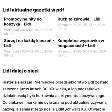
Lidl
Lidl
Lidl aktualne gazetki w pdf
Warszawa, ul. Rtm. Witolda
Warszawa, ul. Myśliborska
Pileckiego 103
94
Promocyjne hity do
Ruch to zdrowie - Lidl
koszyka - Lidl
Ważna od 2026-08-10 do 2026-
08-14
Ważna od 2026-08-06 do 2026-
08-08
Sprzęt na każdą kieszeń -
Kompletna wyprawka w
Lidl
megacenach! - Lidl
Ważna od 2026-08-03 do 2026-
Ważna od 2026-07-09 do 2026-
08-08
09-15
Lidl dalej o sieci
Historia sieci Lidl
Niemieckie przedsiębiorstwo Lidl zostało
założone już w latach 30. XX wieku, a ich początkową
działalnością była hurtownia asortymentu spożywczego.
Co ciekawe, marka nie była znana pod aktualnie używaną
nazwą, a zamiast tego nosiła Lidl&Schwarz KG. Otwarcie