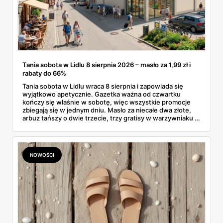
Tania sobota w Lidlu 8 sierpnia 2026 – masło za 1,99 zł i
rabaty do 66%
Tania sobota w Lidlu wraca 8 sierpnia i zapowiada się
wyjątkowo apetycznie. Gazetka ważna od czwartku
kończy się właśnie w sobotę, więc wszystkie promocje
zbiegają się w jednym dniu. Masło za niecałe dwa złote,
arbuz tańszy o dwie trzecie, trzy gratisy w warzywniaku i
jedna oferta działająca wyłącznie w sobotę. Przejrzałam
całą sobotnią gazetkę Lidla strona po stronie i wybrałam
to, co naprawdę się opłaca.
NOWOŚCI