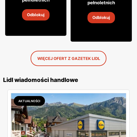
59
pełnoletnich
Wino Conde Noble
Wino Basteja Winnica
Odblokuj
Niemczańska
2
-
30 sie 2026
Odblokuj
2
-
30 sie 2026
WIĘCEJ OFERT Z GAZETEK LIDL
Lidl wiadomości handlowe
AKTUALNOŚCI