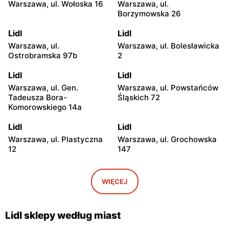
Warszawa, ul. Wołoska 16
Warszawa, ul.
Borzymowska 26
Lidl
Lidl
Warszawa, ul.
Warszawa, ul. Bolesławicka
Ostrobramska 97b
2
Lidl
Lidl
Warszawa, ul. Gen.
Warszawa, ul. Powstańców
Tadeusza Bora-
Śląskich 72
Komorowskiego 14a
Lidl
Lidl
Warszawa, ul. Plastyczna
Warszawa, ul. Grochowska
12
147
Lidl
Lidl
Warszawa, ul. Josepha
Warszawa, ul. Marii
WIĘCEJ
Conrada 1
Rodziewiczówny 1
Lidl
Lidl
Lidl sklepy według miast
Warszawa, ul. Fort Służew 2
Warszawa, ul. Kopalniana