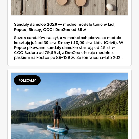
Sandały damskie 2026 — modne modele tanio w Lidl,
Pepco, Sinsay, CCC i DeeZee od 39 zł
Sezon sandałów ruszył, a w marketach pierwsze modele
kosztują już od 39 zł w Sinsay i 49,99 zł w Lidlu (Crivit). W
Pepco pikowane sandały damskie startują od 49 zł, w
CCC Badura od 79,99 zł, a DeeZee oferuje modele z
paskiem na kostce po 89–129 zł. Sezon wiosna-lato 2026
to powrót platformy Y2K, cienkich pasków Miu Miu i
pasteli — od pudrowego różu po butter yellow. Sprawdź,
który model wybrać na Boże Ciało, wesele plenerowe i
wakacje
POLECAMY