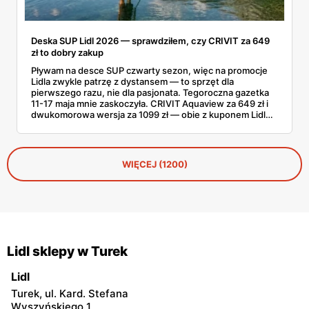
Deska SUP Lidl 2026 — sprawdziłem, czy CRIVIT za 649
zł to dobry zakup
Pływam na desce SUP czwarty sezon, więc na promocje
Lidla zwykle patrzę z dystansem — to sprzęt dla
pierwszego razu, nie dla pasjonata. Tegoroczna gazetka
11-17 maja mnie zaskoczyła. CRIVIT Aquaview za 649 zł i
dwukomorowa wersja za 1099 zł — obie z kuponem Lidl
Plus — wyglądają konkretnie. Sprawdziłem zestawy,
nośność, a do tego, jak wypadają wobec tańszych modeli
z Decathlonu.
WIĘCEJ (1200)
Lidl sklepy w Turek
Lidl
Turek, ul. Kard. Stefana
Wyszyńskiego 1