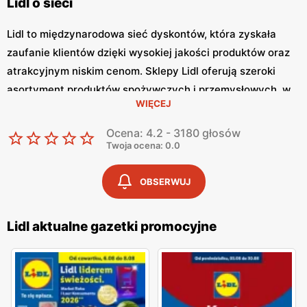
Lidl o sieci
Lidl to międzynarodowa sieć dyskontów, która zyskała
zaufanie klientów dzięki wysokiej jakości produktów oraz
atrakcyjnym niskim cenom. Sklepy Lidl oferują szeroki
asortyment produktów spożywczych i przemysłowych, w
WIĘCEJ
tym świeże owoce i warzywa, pieczywo, nabiał, mięso oraz
artykuły codziennego użytku. Klienci cenią sobie bogaty
Ocena: 4.2 - 3180 głosów
wybór oraz częste promocje, które umożliwiają
Twoja ocena: 0.0
oszczędności na zakupach. Jednym z kluczowych
elementów strategii marketingowej Lidl jest
Lidl gazetka
OBSERWUJ
promocyjna
, która ukazuje się regularnie.
Gazetka
promocyjna Lidl
prezentuje najnowsze promocje,
Lidl aktualne gazetki promocyjne
specjalne oferty oraz sezonowe wyprzedaże, dzięki czemu
klienci mogą planować swoje zakupy i korzystać z
wyjątkowych okazji cenowych.
Aktualna gazetka Lidl
dostępna jest zarówno w formie papierowej w sklepach,