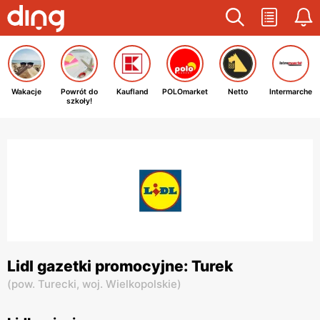
Wakacje
Powrót do
Kaufland
POLOmarket
Netto
Intermarche
szkoły!
Lidl gazetki promocyjne: Turek
(
pow. Turecki,
woj. Wielkopolskie
)