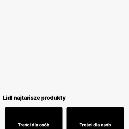
Lidl najtańsze produkty
28% TANIEJ!
20% TANIEJ!
22
19
99
99
Treści dla osób
Treści dla osób