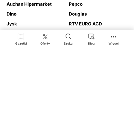
Auchan Hipermarket
Pepco
Dino
Douglas
Jysk
RTV EURO AGD
Action
Media Expert
Deichmann
Media Markt
Gazetki
Oferty
Szukaj
Blog
Więcej
Ding.pl to serwis internetowy prezentujący
gazetki promocyjne
oraz
katalogi
sklepów i dużych sieci handlowych. Dzięki
geolokalizacji otrzymasz przede wszystkim oferty sklepów, z
Twojego bliskiego otoczenia. Dodatkowo na stronie znajdziesz
adresy sklepów, więc w trakcie podróży bez problemu trafisz do
ulubionego sklepu.
Na naszym serwisie znajdziesz najlepsze
promocje
i
oferty
z całej
Polski. Dzięki Ding.pl w prosty sposób porównasz ceny z różnych
sklepów i rozsądnie zaplanujecie
zakupy
. Chcesz tanio kupić
cukier
lub
panele podłogowe
. Kupić
rower
na prezent? Spróbować
piwa
w okazyjnej cenie? Z Ding.pl jest to bardzo proste! U nas
dostaniesz nową gazetkę promocyjną sklepu:
Lidl
, Biedronka,
Media Markt
czy
Leroy Merlin
.
Nie interesują cię wszystkie
promocyjne
produkty? Chcesz