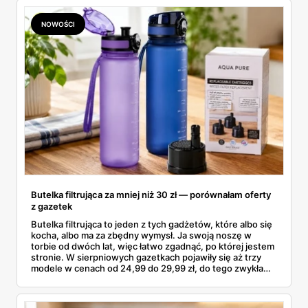
NOWOŚCI
Butelka filtrująca za mniej niż 30 zł — porównałam oferty
z gazetek
Butelka filtrująca to jeden z tych gadżetów, które albo się
kocha, albo ma za zbędny wymysł. Ja swoją noszę w
torbie od dwóch lat, więc łatwo zgadnąć, po której jestem
stronie. W sierpniowych gazetkach pojawiły się aż trzy
modele w cenach od 24,99 do 29,99 zł, do tego zwykła
butelka za 14,99 zł dla nieprzekonanych. Sprawdziłam
wszystkie oferty i policzyłam, kiedy taki zakup faktycznie
się opłaca.