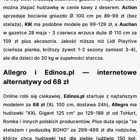
można złapać huśtawkę w cenie kawy z deserem.
Action
sprzedaje bocianie gniazdo Ø 100 cm po 89-99 zł (bez
stelaża),
KIK
ma podobne modele po 99-129 zł, a
Auchan
w gazetce 28 maja - 3 czerwca wrzuca duże Ø 110 cm za
159 zł plus akcesoria. Jakość niższa niż Lidl Playtive
(cieńsza pianka, krótszy żywot 1-2 sezony zamiast 3-4),
ale dla dzieci do 30 kg w zupełności starcza.
Allegro i Edinos.pl — internetowe
alternatywy od 68 zł
Online robi się ciekawiej.
Edinos.pl
startuje z najtańszym
modelem za
68 zł
(XL 100 cm, dostawa 24h),
Allegro
ma
huśtawki "XXL Gigant 125 cm" po 129-189 zł od ToHurt,
Romka i innych polskich producentów. Plus duża opcja "ze
stelażem i poduszką BOHO" za 299-499 zł dla rodziców,
którzy chcą huśtawki też dla siebie (udźwig 150 kg).