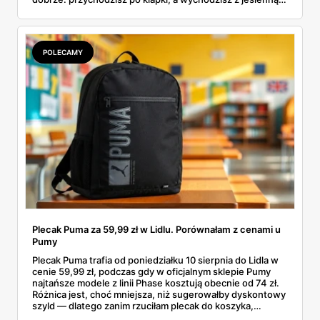
garderobą dla całej rodziny. Sprawdziłam, co dokładnie
pojawi się w gazetkach w przyszłym tygodniu i czy jest
sens kupować jesień, zanim skończą się wakacje.
POLECAMY
Plecak Puma za 59,99 zł w Lidlu. Porównałam z cenami u
Pumy
Plecak Puma trafia od poniedziałku 10 sierpnia do Lidla w
cenie 59,99 zł, podczas gdy w oficjalnym sklepie Pumy
najtańsze modele z linii Phase kosztują obecnie od 74 zł.
Różnica jest, choć mniejsza, niż sugerowałby dyskontowy
szyld — dlatego zanim rzuciłam plecak do koszyka,
rozłożyłam ceny na czynniki pierwsze. Poniżej cała