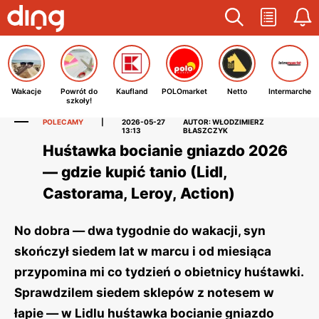
Wakacje
Powrót do
Kaufland
POLOmarket
Netto
Intermarche
szkoły!
POLECAMY
|
2026-05-27
AUTOR: WŁODZIMIERZ
13:13
BŁASZCZYK
Huśtawka bocianie gniazdo 2026
— gdzie kupić tanio (Lidl,
Castorama, Leroy, Action)
No dobra — dwa tygodnie do wakacji, syn
skończył siedem lat w marcu i od miesiąca
przypomina mi co tydzień o obietnicy huśtawki.
Sprawdzilem siedem sklepów z notesem w
łapie — w Lidlu huśtawka bocianie gniazdo