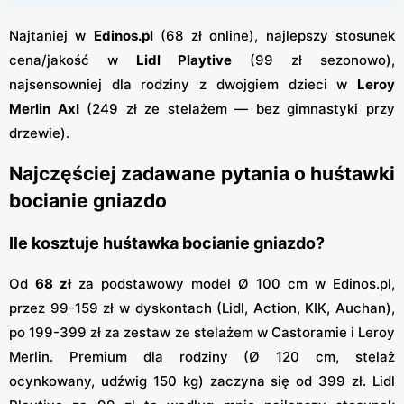
Najtaniej w
Edinos.pl
(68 zł online), najlepszy stosunek
cena/jakość w
Lidl Playtive
(99 zł sezonowo),
najsensowniej dla rodziny z dwojgiem dzieci w
Leroy
Merlin AxI
(249 zł ze stelażem — bez gimnastyki przy
drzewie).
Najczęściej zadawane pytania o huśtawki
bocianie gniazdo
Ile kosztuje huśtawka bocianie gniazdo?
Od
68 zł
za podstawowy model Ø 100 cm w Edinos.pl,
przez 99-159 zł w dyskontach (Lidl, Action, KIK, Auchan),
po 199-399 zł za zestaw ze stelażem w Castoramie i Leroy
Merlin. Premium dla rodziny (Ø 120 cm, stelaż
ocynkowany, udźwig 150 kg) zaczyna się od 399 zł. Lidl