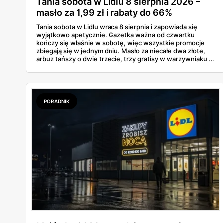
Tania sobota w Lidlu 8 sierpnia 2026 –
masło za 1,99 zł i rabaty do 66%
Tania sobota w Lidlu wraca 8 sierpnia i zapowiada się
wyjątkowo apetycznie. Gazetka ważna od czwartku
kończy się właśnie w sobotę, więc wszystkie promocje
zbiegają się w jednym dniu. Masło za niecałe dwa złote,
arbuz tańszy o dwie trzecie, trzy gratisy w warzywniaku i
jedna oferta działająca wyłącznie w sobotę. Przejrzałam
całą sobotnią gazetkę Lidla strona po stronie i wybrałam
to, co naprawdę się opłaca.
PORADNIK