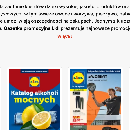
a zaufanie klientów dzięki wysokiej jakości produktów ora
słowych, w tym świeże owoce i warzywa, pieczywo, nabiał
re umożliwiają oszczędności na zakupach. Jednym z kluczo
e.
Gazetka promocyjna Lidl
prezentuje najnowsze promocje
 korzystać z wyjątkowych okazji cenowych.
Aktualna gazetk
WIĘCEJ
 bieżących ofert. Dzięki temu klienci mogą być zawsze na b
ałej Polski, co ułatwia dostęp do szerokiej gamy produkt
ugi oraz świeżość oferowanych produktów, oferując bogat
tów. Produkty oferowane przez Lidl charakteryzują się wys
re są dostępne w atrakcyjnych niskich cenach. Sieć stawia
ujących świeżych i wysokiej jakości produktów spożywcz