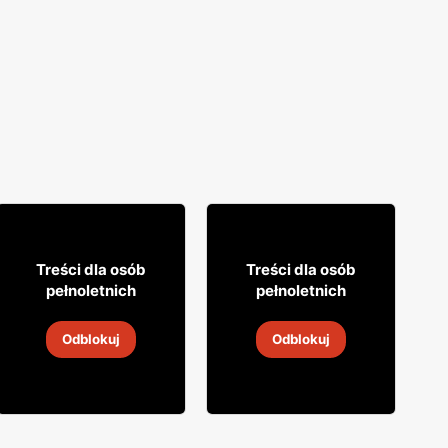
28% TANIEJ!
33% TANIEJ!
22
5
99
99
Treści dla osób
Treści dla osób
pełnoletnich
pełnoletnich
Wino białe Asolo
Wino białe Prosecco
Odblokuj
Odblokuj
2
-
30 sie 2026
2
-
30 sie 2026