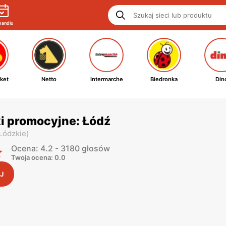
handlu
ket
Netto
Intermarche
Biedronka
Din
ki promocyjne: Łódź
 Łódzkie
)
Ocena: 4.2 - 3180 głosów
Twoja ocena: 0.0
J