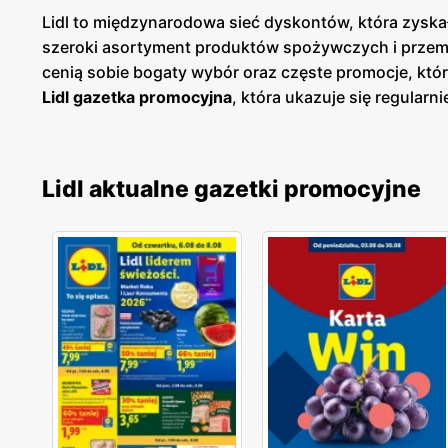
Lidl to międzynarodowa sieć dyskontów, która zyskał
szeroki asortyment produktów spożywczych i przemy
cenią sobie bogaty wybór oraz częste promocje, któ
Lidl gazetka promocyjna
, która ukazuje się regularni
dzięki czemu klienci mogą planować swoje zakupy i
sklepach, jak i online, co umożliwia łatwy dostęp do
znajdują się w dogodnych lokalizacjach na terenie c
Lidl aktualne gazetki promocyjne
klientów. Firma kładzie duży nacisk na jakość obsł
temu Lidl zdobył lojalność wielu zadowolonych klien
zarówno popularne marki, jak i produkty własne, któ
oferty, aby sprostać oczekiwaniom klientów poszuk