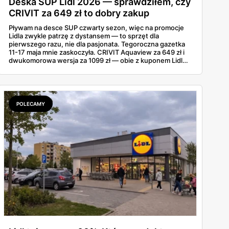
Deska SUP Lidl 2026 — sprawdziłem, czy
CRIVIT za 649 zł to dobry zakup
Pływam na desce SUP czwarty sezon, więc na promocje
Lidla zwykle patrzę z dystansem — to sprzęt dla
pierwszego razu, nie dla pasjonata. Tegoroczna gazetka
11-17 maja mnie zaskoczyła. CRIVIT Aquaview za 649 zł i
dwukomorowa wersja za 1099 zł — obie z kuponem Lidl
Plus — wyglądają konkretnie. Sprawdziłem zestawy,
nośność, a do tego, jak wypadają wobec tańszych modeli
z Decathlonu.
POLECAMY