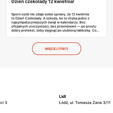
Dzień czekolady 12 kwietnia!
Sporo osób nie zdaje sobie sprawy, że 12 kwietnia
to Dzień Czekolady. A szkoda, bo to chyba jedno z
najsympatyczniejszych świąt w kalendarzu. Bez
oficjalnych uroczystości, bez przemówień — po prostu
dobry pretekst, żeby sięgnąć po ulubioną tabliczkę. Co
roku coraz więcej Polaków traktuje ten dzień na poważnie
i szuka czegoś ciekawszego niż standardowa czekolada z
kiosku. No i trudno się dziwić.
WIĘCEJ (1197)
Lidl
ici 3
Łódź, ul. Tomasza Zana 3/11