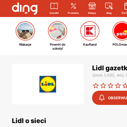
Gazetki
Produkty
Sklepy
Blog
Dni 
Wakacje
Powrót do
Kaufland
POLOmar
szkoły!
Lidl gazet
(
pow. Łódź,
woj.
OBSERWU
Lidl o sieci