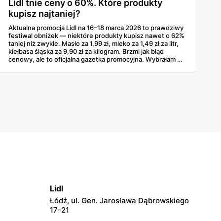
Lidl tnie ceny o 60%. Które produkty
kupisz najtaniej?
Aktualna promocja Lidl na 16–18 marca 2026 to prawdziwy
festiwal obniżek — niektóre produkty kupisz nawet o 62%
taniej niż zwykle. Masło za 1,99 zł, mleko za 1,49 zł za litr,
kiełbasa śląska za 9,90 zł za kilogram. Brzmi jak błąd
cenowy, ale to oficjalna gazetka promocyjna. Wybrałam z
niej produkty z największymi zniżkami procentowymi, bo
właśnie na nie warto polować — szczególnie teraz, trzy
tygodnie przed Wielkanocą, kiedy każda zaoszczędzona
złotówka się liczy.
Lidl
Łódź, ul. Gen. Jarosława Dąbrowskiego
17-21