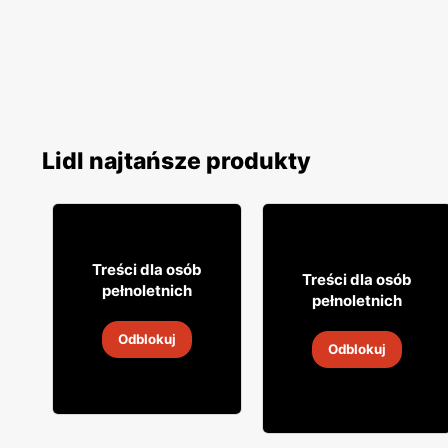
Lidl najtańsze produkty
16% TANIEJ!
9
16% TANIEJ!
99
9
Treści dla osób
99
Treści dla osób
pełnoletnich
pełnoletnich
Wino Conde Noble
Wino białe Conde Noble
Odblokuj
Odblokuj
2
-
30 sie 2026
2
-
30 sie 2026