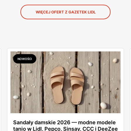
WIĘCEJ OFERT Z GAZETEK LIDL
NOWOŚCI
Sandały damskie 2026 — modne modele
tanio w Lidl, Pepco, Sinsay, CCC i DeeZee