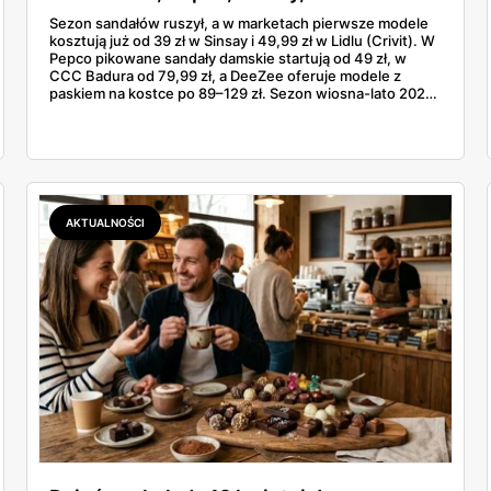
od 39 zł
Sezon sandałów ruszył, a w marketach pierwsze modele
kosztują już od 39 zł w Sinsay i 49,99 zł w Lidlu (Crivit). W
Pepco pikowane sandały damskie startują od 49 zł, w
CCC Badura od 79,99 zł, a DeeZee oferuje modele z
paskiem na kostce po 89–129 zł. Sezon wiosna-lato 2026
to powrót platformy Y2K, cienkich pasków Miu Miu i
pasteli — od pudrowego różu po butter yellow. Sprawdź,
który model wybrać na Boże Ciało, wesele plenerowe i
wakacje
AKTUALNOŚCI