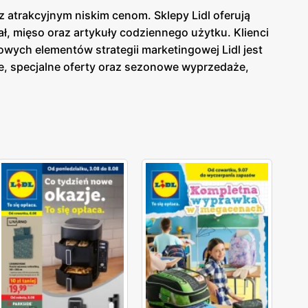
z atrakcyjnym niskim cenom. Sklepy Lidl oferują
, mięso oraz artykuły codziennego użytku. Klienci
wych elementów strategii marketingowej Lidl jest
, specjalne oferty oraz sezonowe wyprzedaże,
a Lidl
dostępna jest zarówno w formie papierowej w
ieżąco z tym, co oferuje
gazetka Lidl
. Sklepy Lidl
ów spożywczych i przemysłowych dla szerokiego grona
y wybór produktów od lokalnych dostawców. Dzięki
oką jakością, a szeroki asortyment obejmuje
 na innowacyjność i ciągłe udoskonalanie swojej
ych oraz przemysłowych.