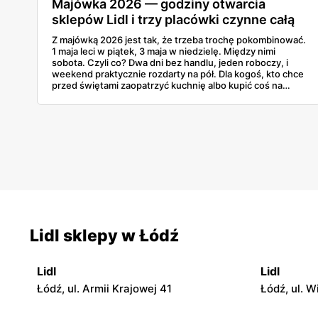
Majówka 2026 — godziny otwarcia
sklepów Lidl i trzy placówki czynne całą
dobę
Z majówką 2026 jest tak, że trzeba trochę pokombinować.
1 maja leci w piątek, 3 maja w niedzielę. Między nimi
sobota. Czyli co? Dwa dni bez handlu, jeden roboczy, i
weekend praktycznie rozdarty na pół. Dla kogoś, kto chce
przed świętami zaopatrzyć kuchnię albo kupić coś na
grilla, to dość istotna informacja. A Lidl już swój
harmonogram puścił w świat, więc można to sobie
zaplanować.
Lidl sklepy w Łódź
Lidl
Lidl
Łódź, ul. Armii Krajowej 41
Łódź, ul. W