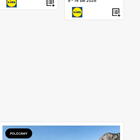
9
-
14 sie 2026
POLECAMY