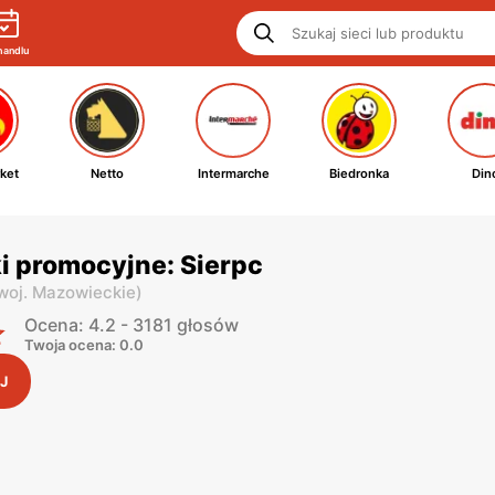
handlu
ket
Netto
Intermarche
Biedronka
Din
ki promocyjne: Sierpc
woj. Mazowieckie
)
Ocena: 4.2 - 3181 głosów
Twoja ocena: 0.0
J