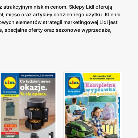
z atrakcyjnym niskim cenom. Sklepy Lidl oferują
, mięso oraz artykuły codziennego użytku. Klienci
wych elementów strategii marketingowej Lidl jest
, specjalne oferty oraz sezonowe wyprzedaże,
a Lidl
dostępna jest zarówno w formie papierowej w
ieżąco z tym, co oferuje
gazetka Lidl
. Sklepy Lidl
ów spożywczych i przemysłowych dla szerokiego grona
y wybór produktów od lokalnych dostawców. Dzięki
oką jakością, a szeroki asortyment obejmuje
 na innowacyjność i ciągłe udoskonalanie swojej
ych oraz przemysłowych.