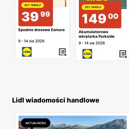
42% TANIEJ!
25% TANIEJ!
39
99
149
00
Spodnie dresowe Esmara
Akumulatorowa
wkrętarka Parkside
9
-
14 sie 2026
9
-
14 sie 2026
Lidl wiadomości handlowe
AKTUALNOŚCI