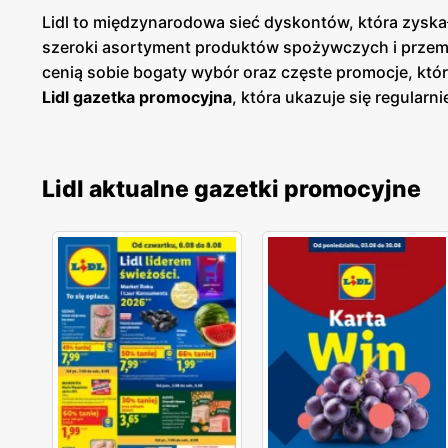
Lidl to międzynarodowa sieć dyskontów, która zyskał
szeroki asortyment produktów spożywczych i przemy
cenią sobie bogaty wybór oraz częste promocje, któ
Lidl gazetka promocyjna
, która ukazuje się regularni
dzięki czemu klienci mogą planować swoje zakupy i
sklepach, jak i online, co umożliwia łatwy dostęp do
znajdują się w dogodnych lokalizacjach na terenie c
Lidl aktualne gazetki promocyjne
klientów. Firma kładzie duży nacisk na jakość obsł
temu Lidl zdobył lojalność wielu zadowolonych klien
zarówno popularne marki, jak i produkty własne, któ
oferty, aby sprostać oczekiwaniom klientów poszuk