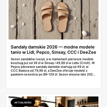
Sandały damskie 2026 — modne modele
tanio w Lidl, Pepco, Sinsay, CCC i DeeZee
od 39 zł
Sezon sandałów ruszył, a w marketach pierwsze modele
kosztują już od 39 zł w Sinsay i 49,99 zł w Lidlu (Crivit). W
Pepco pikowane sandały damskie startują od 49 zł, w
CCC Badura od 79,99 zł, a DeeZee oferuje modele z
paskiem na kostce po 89–129 zł. Sezon wiosna-lato 2026
to powrót platformy Y2K, cienkich pasków Miu Miu i
pasteli — od pudrowego różu po butter yellow. Sprawdź,
który model wybrać na Boże Ciało, wesele plenerowe i
wakacje
AKTUALNOŚCI