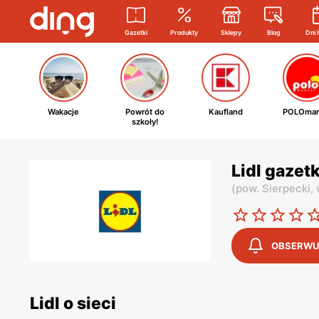
Gazetki
Produkty
Sklepy
Blog
Dni 
Wakacje
Powrót do
Kaufland
POLOmar
szkoły!
Lidl gazet
(
pow. Sierpecki,
OBSERWU
Lidl o sieci