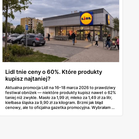
Lidl tnie ceny o 60%. Które produkty
kupisz najtaniej?
Aktualna promocja Lidl na 16–18 marca 2026 to prawdziwy
festiwal obniżek — niektóre produkty kupisz nawet o 62%
taniej niż zwykle. Masło za 1,99 zł, mleko za 1,49 zł za litr,
kiełbasa śląska za 9,90 zł za kilogram. Brzmi jak błąd
cenowy, ale to oficjalna gazetka promocyjna. Wybrałam z
niej produkty z największymi zniżkami procentowymi, bo
właśnie na nie warto polować — szczególnie teraz, trzy
tygodnie przed Wielkanocą, kiedy każda zaoszczędzona
złotówka się liczy.