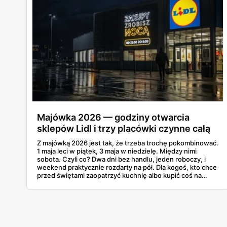
Majówka 2026 — godziny otwarcia
sklepów Lidl i trzy placówki czynne całą
dobę
Z majówką 2026 jest tak, że trzeba trochę pokombinować.
1 maja leci w piątek, 3 maja w niedzielę. Między nimi
sobota. Czyli co? Dwa dni bez handlu, jeden roboczy, i
weekend praktycznie rozdarty na pół. Dla kogoś, kto chce
przed świętami zaopatrzyć kuchnię albo kupić coś na
grilla, to dość istotna informacja. A Lidl już swój
harmonogram puścił w świat, więc można to sobie
zaplanować.