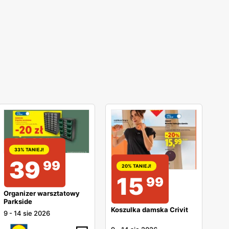
33% TANIEJ!
39
99
20% TANIEJ!
15
99
Organizer warsztatowy
Parkside
Koszulka damska Crivit
9
-
14 sie 2026