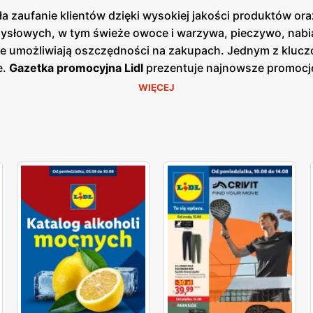
a zaufanie klientów dzięki wysokiej jakości produktów ora
słowych, w tym świeże owoce i warzywa, pieczywo, nabiał
re umożliwiają oszczędności na zakupach. Jednym z kluczo
e.
Gazetka promocyjna Lidl
prezentuje najnowsze promocje
 korzystać z wyjątkowych okazji cenowych.
Aktualna gazetk
WIĘCEJ
 bieżących ofert. Dzięki temu klienci mogą być zawsze na b
ałej Polski, co ułatwia dostęp do szerokiej gamy produkt
ugi oraz świeżość oferowanych produktów, oferując bogat
tów. Produkty oferowane przez Lidl charakteryzują się wys
re są dostępne w atrakcyjnych niskich cenach. Sieć stawia
ujących świeżych i wysokiej jakości produktów spożywcz