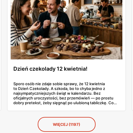
Dzień czekolady 12 kwietnia!
Sporo osób nie zdaje sobie sprawy, że 12 kwietnia
to Dzień Czekolady. A szkoda, bo to chyba jedno z
najsympatyczniejszych świąt w kalendarzu. Bez
oficjalnych uroczystości, bez przemówień — po prostu
dobry pretekst, żeby sięgnąć po ulubioną tabliczkę. Co
roku coraz więcej Polaków traktuje ten dzień na poważnie
i szuka czegoś ciekawszego niż standardowa czekolada z
kiosku. No i trudno się dziwić.
WIĘCEJ (1197)