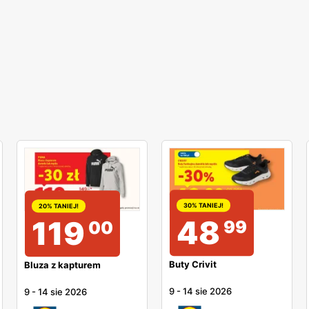
30% TANIEJ!
20% TANIEJ!
48
119
99
00
Buty Crivit
Bluza z kapturem
9
-
14 sie 2026
9
-
14 sie 2026