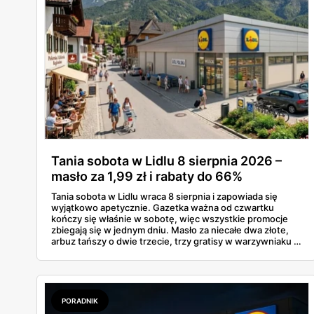
Tania sobota w Lidlu 8 sierpnia 2026 –
masło za 1,99 zł i rabaty do 66%
Tania sobota w Lidlu wraca 8 sierpnia i zapowiada się
wyjątkowo apetycznie. Gazetka ważna od czwartku
kończy się właśnie w sobotę, więc wszystkie promocje
zbiegają się w jednym dniu. Masło za niecałe dwa złote,
arbuz tańszy o dwie trzecie, trzy gratisy w warzywniaku i
jedna oferta działająca wyłącznie w sobotę. Przejrzałam
całą sobotnią gazetkę Lidla strona po stronie i wybrałam
to, co naprawdę się opłaca.
PORADNIK