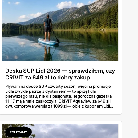
Deska SUP Lidl 2026 — sprawdziłem, czy
CRIVIT za 649 zł to dobry zakup
Pływam na desce SUP czwarty sezon, więc na promocje
Lidla zwykle patrzę z dystansem — to sprzęt dla
pierwszego razu, nie dla pasjonata. Tegoroczna gazetka
11-17 maja mnie zaskoczyła. CRIVIT Aquaview za 649 zł i
dwukomorowa wersja za 1099 zł — obie z kuponem Lidl
Plus — wyglądają konkretnie. Sprawdziłem zestawy,
nośność, a do tego, jak wypadają wobec tańszych modeli
z Decathlonu.
POLECAMY