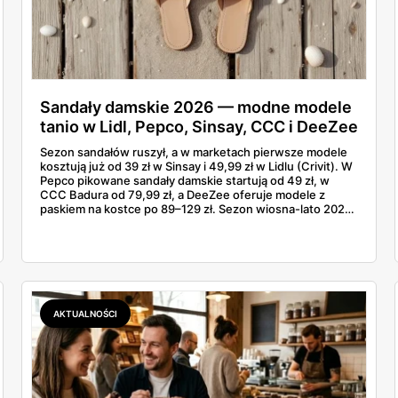
Sandały damskie 2026 — modne modele
tanio w Lidl, Pepco, Sinsay, CCC i DeeZee
od 39 zł
Sezon sandałów ruszył, a w marketach pierwsze modele
kosztują już od 39 zł w Sinsay i 49,99 zł w Lidlu (Crivit). W
Pepco pikowane sandały damskie startują od 49 zł, w
CCC Badura od 79,99 zł, a DeeZee oferuje modele z
paskiem na kostce po 89–129 zł. Sezon wiosna-lato 2026
to powrót platformy Y2K, cienkich pasków Miu Miu i
pasteli — od pudrowego różu po butter yellow. Sprawdź,
który model wybrać na Boże Ciało, wesele plenerowe i
wakacje
AKTUALNOŚCI