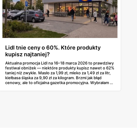
Lidl tnie ceny o 60%. Które produkty
kupisz najtaniej?
Aktualna promocja Lidl na 16–18 marca 2026 to prawdziwy
festiwal obniżek — niektóre produkty kupisz nawet o 62%
taniej niż zwykle. Masło za 1,99 zł, mleko za 1,49 zł za litr,
kiełbasa śląska za 9,90 zł za kilogram. Brzmi jak błąd
cenowy, ale to oficjalna gazetka promocyjna. Wybrałam z
niej produkty z największymi zniżkami procentowymi, bo
właśnie na nie warto polować — szczególnie teraz, trzy
tygodnie przed Wielkanocą, kiedy każda zaoszczędzona
złotówka się liczy.