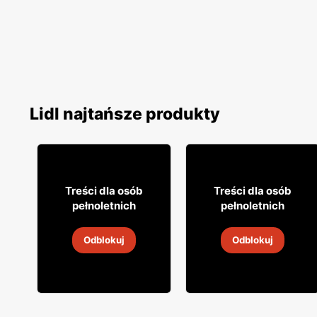
Lidl najtańsze produkty
33% TANIEJ!
16% TANIEJ!
5
9
99
99
Treści dla osób
Treści dla osób
pełnoletnich
pełnoletnich
Wino białe Prosecco
Wino Conde Noble
Odblokuj
Odblokuj
2
-
30 sie 2026
2
-
30 sie 2026