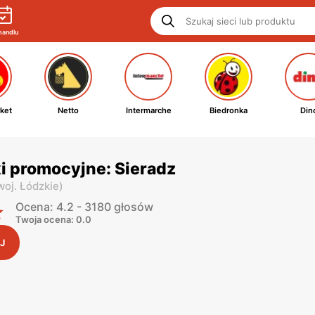
handlu
ket
Netto
Intermarche
Biedronka
Din
ki promocyjne: Sieradz
woj. Łódzkie
)
Ocena: 4.2 - 3180 głosów
Twoja ocena: 0.0
J