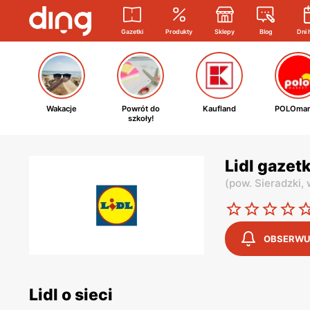
Gazetki
Produkty
Sklepy
Blog
Dni 
Wakacje
Powrót do
Kaufland
POLOmar
szkoły!
Lidl gazet
(
pow. Sieradzki,
OBSERWU
Lidl o sieci