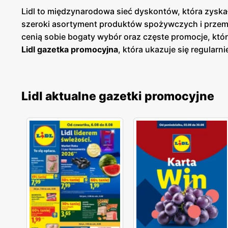
Lidl to międzynarodowa sieć dyskontów, która zyskał
szeroki asortyment produktów spożywczych i przemy
cenią sobie bogaty wybór oraz częste promocje, któ
Lidl gazetka promocyjna
, która ukazuje się regularni
dzięki czemu klienci mogą planować swoje zakupy i
sklepach, jak i online, co umożliwia łatwy dostęp do
znajdują się w dogodnych lokalizacjach na terenie c
Lidl aktualne gazetki promocyjne
klientów. Firma kładzie duży nacisk na jakość obsł
temu Lidl zdobył lojalność wielu zadowolonych klien
zarówno popularne marki, jak i produkty własne, któ
oferty, aby sprostać oczekiwaniom klientów poszuk