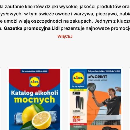
a zaufanie klientów dzięki wysokiej jakości produktów ora
słowych, w tym świeże owoce i warzywa, pieczywo, nabiał
re umożliwiają oszczędności na zakupach. Jednym z kluczo
e.
Gazetka promocyjna Lidl
prezentuje najnowsze promocje
 korzystać z wyjątkowych okazji cenowych.
Aktualna gazetk
WIĘCEJ
 bieżących ofert. Dzięki temu klienci mogą być zawsze na b
ałej Polski, co ułatwia dostęp do szerokiej gamy produkt
ugi oraz świeżość oferowanych produktów, oferując bogat
tów. Produkty oferowane przez Lidl charakteryzują się wys
re są dostępne w atrakcyjnych niskich cenach. Sieć stawia
ujących świeżych i wysokiej jakości produktów spożywcz