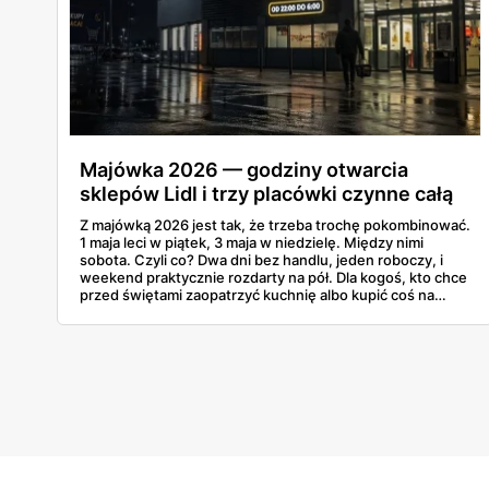
Majówka 2026 — godziny otwarcia
sklepów Lidl i trzy placówki czynne całą
dobę
Z majówką 2026 jest tak, że trzeba trochę pokombinować.
1 maja leci w piątek, 3 maja w niedzielę. Między nimi
sobota. Czyli co? Dwa dni bez handlu, jeden roboczy, i
weekend praktycznie rozdarty na pół. Dla kogoś, kto chce
przed świętami zaopatrzyć kuchnię albo kupić coś na
grilla, to dość istotna informacja. A Lidl już swój
harmonogram puścił w świat, więc można to sobie
zaplanować.