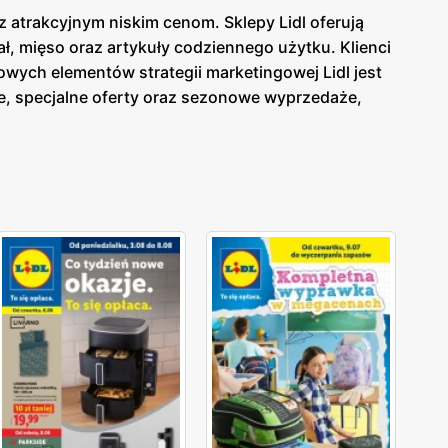
z atrakcyjnym niskim cenom. Sklepy Lidl oferują
, mięso oraz artykuły codziennego użytku. Klienci
wych elementów strategii marketingowej Lidl jest
, specjalne oferty oraz sezonowe wyprzedaże,
a Lidl
dostępna jest zarówno w formie papierowej w
ieżąco z tym, co oferuje
gazetka Lidl
. Sklepy Lidl
ów spożywczych i przemysłowych dla szerokiego grona
y wybór produktów od lokalnych dostawców. Dzięki
oką jakością, a szeroki asortyment obejmuje
 na innowacyjność i ciągłe udoskonalanie swojej
ych oraz przemysłowych.