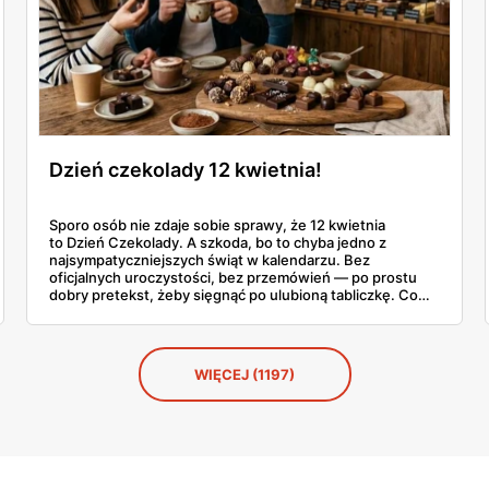
Dzień czekolady 12 kwietnia!
Sporo osób nie zdaje sobie sprawy, że 12 kwietnia
to Dzień Czekolady. A szkoda, bo to chyba jedno z
najsympatyczniejszych świąt w kalendarzu. Bez
oficjalnych uroczystości, bez przemówień — po prostu
dobry pretekst, żeby sięgnąć po ulubioną tabliczkę. Co
roku coraz więcej Polaków traktuje ten dzień na poważnie
i szuka czegoś ciekawszego niż standardowa czekolada z
kiosku. No i trudno się dziwić.
WIĘCEJ (1197)