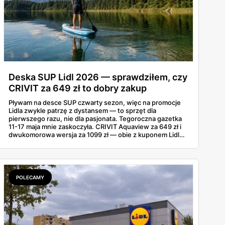
Deska SUP Lidl 2026 — sprawdziłem, czy
CRIVIT za 649 zł to dobry zakup
Pływam na desce SUP czwarty sezon, więc na promocje
Lidla zwykle patrzę z dystansem — to sprzęt dla
pierwszego razu, nie dla pasjonata. Tegoroczna gazetka
11-17 maja mnie zaskoczyła. CRIVIT Aquaview za 649 zł i
dwukomorowa wersja za 1099 zł — obie z kuponem Lidl
Plus — wyglądają konkretnie. Sprawdziłem zestawy,
nośność, a do tego, jak wypadają wobec tańszych modeli
z Decathlonu.
POLECAMY