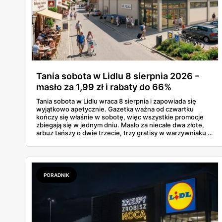
Tania sobota w Lidlu 8 sierpnia 2026 –
masło za 1,99 zł i rabaty do 66%
Tania sobota w Lidlu wraca 8 sierpnia i zapowiada się
wyjątkowo apetycznie. Gazetka ważna od czwartku
kończy się właśnie w sobotę, więc wszystkie promocje
zbiegają się w jednym dniu. Masło za niecałe dwa złote,
arbuz tańszy o dwie trzecie, trzy gratisy w warzywniaku i
jedna oferta działająca wyłącznie w sobotę. Przejrzałam
całą sobotnią gazetkę Lidla strona po stronie i wybrałam
to, co naprawdę się opłaca.
PORADNIK