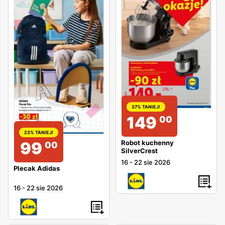
37% TANIEJ!
149
00
23% TANIEJ!
Robot kuchenny
99
00
SilverCrest
16
-
22 sie 2026
Plecak Adidas
16
-
22 sie 2026