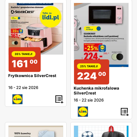
35% TANIEJ!
161
00
25% TANIEJ!
224
00
Frytkownica SilverCrest
16
-
22 sie 2026
Kuchenka mikrofalowa
SilverCrest
16
-
22 sie 2026