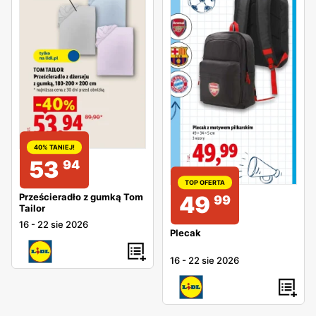
40% TANIEJ!
53
94
TOP OFERTA
49
Prześcieradło z gumką Tom
99
Tailor
16
-
22 sie 2026
Plecak
16
-
22 sie 2026