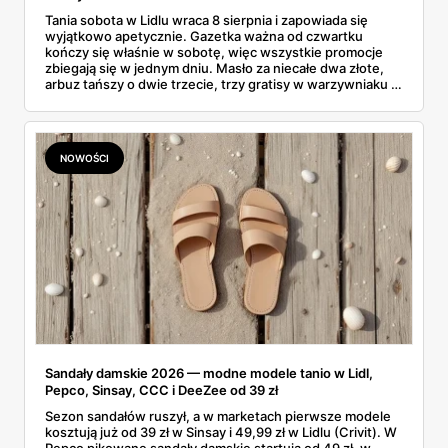
Tania sobota w Lidlu wraca 8 sierpnia i zapowiada się
wyjątkowo apetycznie. Gazetka ważna od czwartku
kończy się właśnie w sobotę, więc wszystkie promocje
zbiegają się w jednym dniu. Masło za niecałe dwa złote,
arbuz tańszy o dwie trzecie, trzy gratisy w warzywniaku i
jedna oferta działająca wyłącznie w sobotę. Przejrzałam
całą sobotnią gazetkę Lidla strona po stronie i wybrałam
to, co naprawdę się opłaca.
NOWOŚCI
Sandały damskie 2026 — modne modele tanio w Lidl,
Pepco, Sinsay, CCC i DeeZee od 39 zł
Sezon sandałów ruszył, a w marketach pierwsze modele
kosztują już od 39 zł w Sinsay i 49,99 zł w Lidlu (Crivit). W
Pepco pikowane sandały damskie startują od 49 zł, w