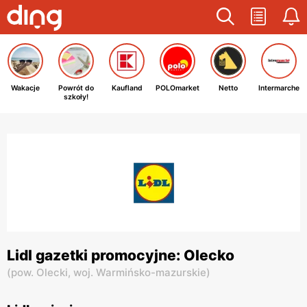
Wakacje
Powrót do
Kaufland
POLOmarket
Netto
Intermarche
szkoły!
Lidl gazetki promocyjne: Olecko
(
pow. Olecki,
woj. Warmińsko-mazurskie
)