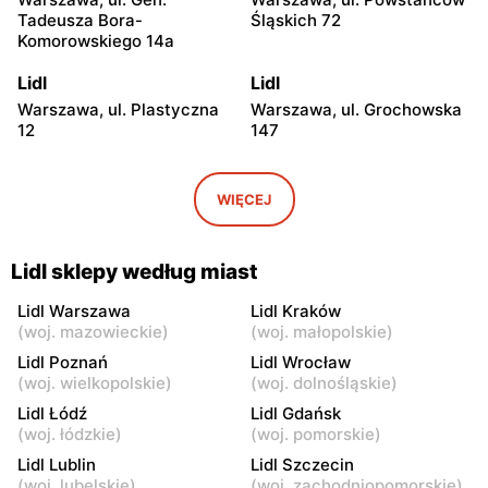
Tadeusza Bora-
Śląskich 72
Komorowskiego 14a
Lidl
Lidl
Warszawa, ul. Plastyczna
Warszawa, ul. Grochowska
12
147
Lidl
Lidl
Warszawa, ul. Josepha
Warszawa, ul. Marii
WIĘCEJ
Conrada 1
Rodziewiczówny 1
Lidl
Lidl
Lidl sklepy według miast
Warszawa, ul. Fort Służew 2
Warszawa, ul. Kopalniana
24
Lidl Warszawa
Lidl Kraków
(
woj. mazowieckie
)
(
woj. małopolskie
)
Lidl
Lidl
Lidl Poznań
Lidl Wrocław
Warszawa al. Krakowska 79
Warszawa, ul. Jana
(
woj. wielkopolskie
)
(
woj. dolnośląskie
)
Kasprowicza 117
Lidl Łódź
Lidl Gdańsk
(
woj. łódzkie
)
(
woj. pomorskie
)
Lidl
Lidl
Lidl Lublin
Lidl Szczecin
Warszawa, ul. Modlińska 35
Warszawa al.
(
woj. lubelskie
)
(
woj. zachodniopomorskie
)
Rzeczypospolitej 29e