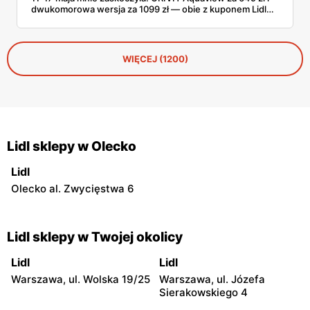
dwukomorowa wersja za 1099 zł — obie z kuponem Lidl
Plus — wyglądają konkretnie. Sprawdziłem zestawy,
nośność, a do tego, jak wypadają wobec tańszych modeli
z Decathlonu.
WIĘCEJ (1200)
Lidl sklepy w Olecko
Lidl
Olecko al. Zwycięstwa 6
Lidl sklepy w Twojej okolicy
Lidl
Lidl
Warszawa, ul. Wolska 19/25
Warszawa, ul. Józefa
Sierakowskiego 4