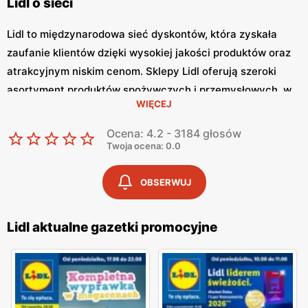
Lidl o sieci
Lidl to międzynarodowa sieć dyskontów, która zyskała
zaufanie klientów dzięki wysokiej jakości produktów oraz
atrakcyjnym niskim cenom. Sklepy Lidl oferują szeroki
asortyment produktów spożywczych i przemysłowych, w
WIĘCEJ
tym świeże owoce i warzywa, pieczywo, nabiał, mięso oraz
artykuły codziennego użytku. Klienci cenią sobie bogaty
Ocena: 4.2 - 3184 głosów
wybór oraz częste promocje, które umożliwiają
Twoja ocena: 0.0
oszczędności na zakupach. Jednym z kluczowych
elementów strategii marketingowej Lidl jest
Lidl gazetka
OBSERWUJ
promocyjna
, która ukazuje się regularnie.
Gazetka
promocyjna Lidl
prezentuje najnowsze promocje,
Lidl aktualne gazetki promocyjne
specjalne oferty oraz sezonowe wyprzedaże, dzięki czemu
klienci mogą planować swoje zakupy i korzystać z
wyjątkowych okazji cenowych.
Aktualna gazetka Lidl
dostępna jest zarówno w formie papierowej w sklepach,