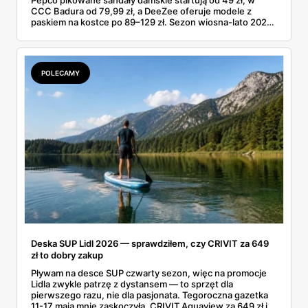
CCC Badura od 79,99 zł, a DeeZee oferuje modele z
paskiem na kostce po 89–129 zł. Sezon wiosna-lato 2026
to powrót platformy Y2K, cienkich pasków Miu Miu i
pasteli — od pudrowego różu po butter yellow. Sprawdź,
który model wybrać na Boże Ciało, wesele plenerowe i
wakacje
POLECAMY
Deska SUP Lidl 2026 — sprawdziłem, czy CRIVIT za 649
zł to dobry zakup
Pływam na desce SUP czwarty sezon, więc na promocje
Lidla zwykle patrzę z dystansem — to sprzęt dla
pierwszego razu, nie dla pasjonata. Tegoroczna gazetka
11-17 maja mnie zaskoczyła. CRIVIT Aquaview za 649 zł i