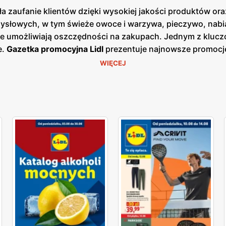
a zaufanie klientów dzięki wysokiej jakości produktów ora
słowych, w tym świeże owoce i warzywa, pieczywo, nabiał
re umożliwiają oszczędności na zakupach. Jednym z kluczo
e.
Gazetka promocyjna Lidl
prezentuje najnowsze promocje
 korzystać z wyjątkowych okazji cenowych.
Aktualna gazetk
WIĘCEJ
 bieżących ofert. Dzięki temu klienci mogą być zawsze na b
ałej Polski, co ułatwia dostęp do szerokiej gamy produkt
ugi oraz świeżość oferowanych produktów, oferując bogat
tów. Produkty oferowane przez Lidl charakteryzują się wys
re są dostępne w atrakcyjnych niskich cenach. Sieć stawia
ujących świeżych i wysokiej jakości produktów spożywcz