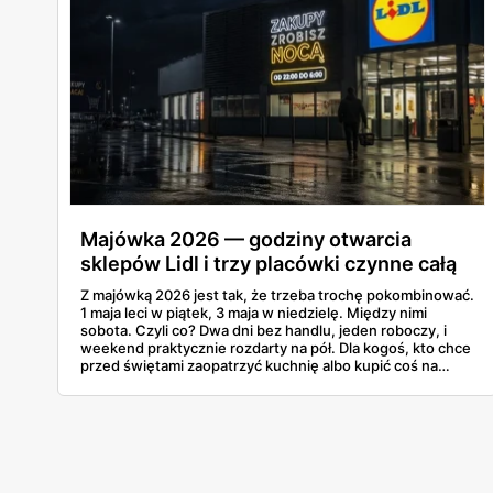
Majówka 2026 — godziny otwarcia
sklepów Lidl i trzy placówki czynne całą
dobę
Z majówką 2026 jest tak, że trzeba trochę pokombinować.
1 maja leci w piątek, 3 maja w niedzielę. Między nimi
sobota. Czyli co? Dwa dni bez handlu, jeden roboczy, i
weekend praktycznie rozdarty na pół. Dla kogoś, kto chce
przed świętami zaopatrzyć kuchnię albo kupić coś na
grilla, to dość istotna informacja. A Lidl już swój
harmonogram puścił w świat, więc można to sobie
zaplanować.