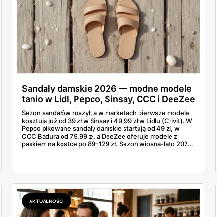
Sandały damskie 2026 — modne modele
tanio w Lidl, Pepco, Sinsay, CCC i DeeZee
od 39 zł
Sezon sandałów ruszył, a w marketach pierwsze modele
kosztują już od 39 zł w Sinsay i 49,99 zł w Lidlu (Crivit). W
Pepco pikowane sandały damskie startują od 49 zł, w
CCC Badura od 79,99 zł, a DeeZee oferuje modele z
paskiem na kostce po 89–129 zł. Sezon wiosna-lato 2026
to powrót platformy Y2K, cienkich pasków Miu Miu i
pasteli — od pudrowego różu po butter yellow. Sprawdź,
który model wybrać na Boże Ciało, wesele plenerowe i
wakacje
AKTUALNOŚCI