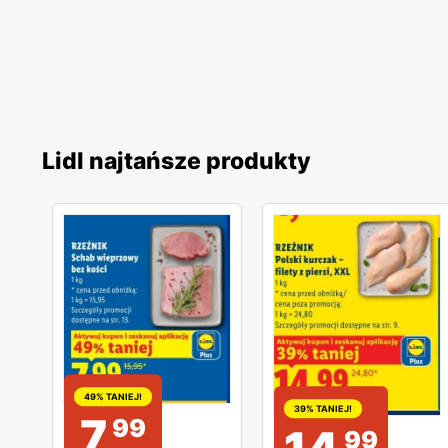
Lidl najtańsze produkty
49% TANIEJ!
39% TANIEJ!
7
99
99