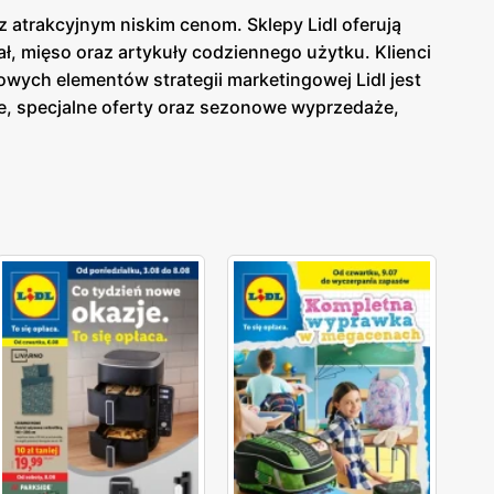
z atrakcyjnym niskim cenom. Sklepy Lidl oferują
, mięso oraz artykuły codziennego użytku. Klienci
wych elementów strategii marketingowej Lidl jest
, specjalne oferty oraz sezonowe wyprzedaże,
a Lidl
dostępna jest zarówno w formie papierowej w
ieżąco z tym, co oferuje
gazetka Lidl
. Sklepy Lidl
ów spożywczych i przemysłowych dla szerokiego grona
y wybór produktów od lokalnych dostawców. Dzięki
oką jakością, a szeroki asortyment obejmuje
 na innowacyjność i ciągłe udoskonalanie swojej
ych oraz przemysłowych.