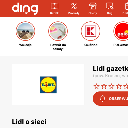
Gazetki
Produkty
Sklepy
Blog
Dni 
Wakacje
Powrót do
Kaufland
POLOmar
szkoły!
Lidl gazet
(
pow. Krosno,
wo
OBSERWU
Lidl o sieci