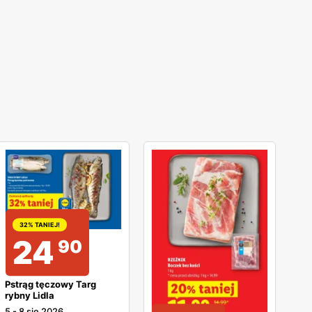
32% TANIEJ!
24
90
Pstrąg tęczowy Targ
rybny Lidla
5
-
8 sie 2026