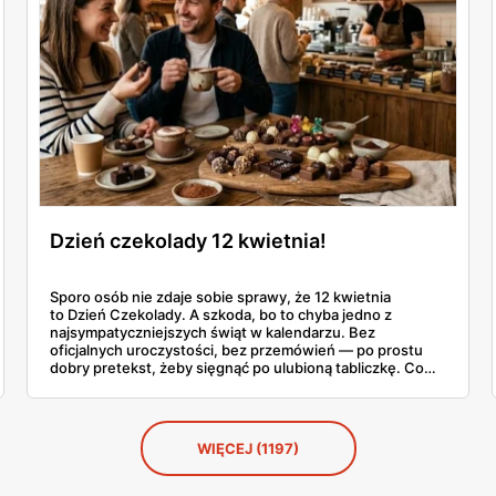
Dzień czekolady 12 kwietnia!
Sporo osób nie zdaje sobie sprawy, że 12 kwietnia
to Dzień Czekolady. A szkoda, bo to chyba jedno z
najsympatyczniejszych świąt w kalendarzu. Bez
oficjalnych uroczystości, bez przemówień — po prostu
dobry pretekst, żeby sięgnąć po ulubioną tabliczkę. Co
roku coraz więcej Polaków traktuje ten dzień na poważnie
i szuka czegoś ciekawszego niż standardowa czekolada z
kiosku. No i trudno się dziwić.
WIĘCEJ (1197)