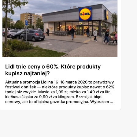
Lidl tnie ceny o 60%. Które produkty
kupisz najtaniej?
Aktualna promocja Lidl na 16–18 marca 2026 to prawdziwy
festiwal obniżek — niektóre produkty kupisz nawet o 62%
taniej niż zwykle. Masło za 1,99 zł, mleko za 1,49 zł za litr,
kiełbasa śląska za 9,90 zł za kilogram. Brzmi jak błąd
cenowy, ale to oficjalna gazetka promocyjna. Wybrałam z
niej produkty z największymi zniżkami procentowymi, bo
właśnie na nie warto polować — szczególnie teraz, trzy
tygodnie przed Wielkanocą, kiedy każda zaoszczędzona
złotówka się liczy.