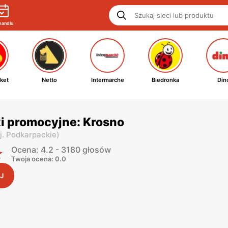
handlu
ket
Netto
Intermarche
Biedronka
Din
ki promocyjne: Krosno
j. Podkarpackie
)
Ocena: 4.2 - 3180 głosów
Twoja ocena: 0.0
J