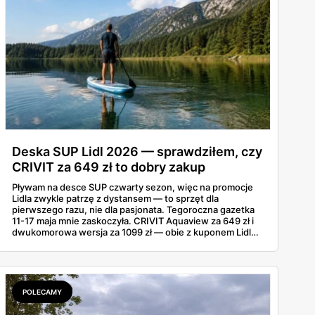
Deska SUP Lidl 2026 — sprawdziłem, czy
CRIVIT za 649 zł to dobry zakup
Pływam na desce SUP czwarty sezon, więc na promocje
Lidla zwykle patrzę z dystansem — to sprzęt dla
pierwszego razu, nie dla pasjonata. Tegoroczna gazetka
11-17 maja mnie zaskoczyła. CRIVIT Aquaview za 649 zł i
dwukomorowa wersja za 1099 zł — obie z kuponem Lidl
Plus — wyglądają konkretnie. Sprawdziłem zestawy,
nośność, a do tego, jak wypadają wobec tańszych modeli
z Decathlonu.
POLECAMY