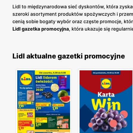
Lidl to międzynarodowa sieć dyskontów, która zyskał
szeroki asortyment produktów spożywczych i przemy
cenią sobie bogaty wybór oraz częste promocje, któ
Lidl gazetka promocyjna
, która ukazuje się regularni
dzięki czemu klienci mogą planować swoje zakupy i
sklepach, jak i online, co umożliwia łatwy dostęp do
znajdują się w dogodnych lokalizacjach na terenie c
Lidl aktualne gazetki promocyjne
klientów. Firma kładzie duży nacisk na jakość obsł
temu Lidl zdobył lojalność wielu zadowolonych klien
zarówno popularne marki, jak i produkty własne, któ
oferty, aby sprostać oczekiwaniom klientów poszuk