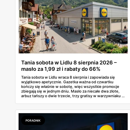
Tania sobota w Lidlu 8 sierpnia 2026 –
masło za 1,99 zł i rabaty do 66%
Tania sobota w Lidlu wraca 8 sierpnia i zapowiada się
wyjątkowo apetycznie. Gazetka ważna od czwartku
kończy się właśnie w sobotę, więc wszystkie promocje
zbiegają się w jednym dniu. Masło za niecałe dwa złote,
arbuz tańszy o dwie trzecie, trzy gratisy w warzywniaku i
jedna oferta działająca wyłącznie w sobotę. Przejrzałam
całą sobotnią gazetkę Lidla strona po stronie i wybrałam
to, co naprawdę się opłaca.
PORADNIK