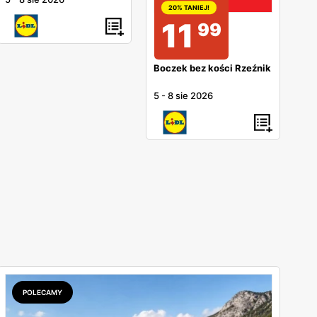
20% TANIEJ!
11
99
Boczek bez kości Rzeźnik
5
-
8 sie 2026
POLECAMY