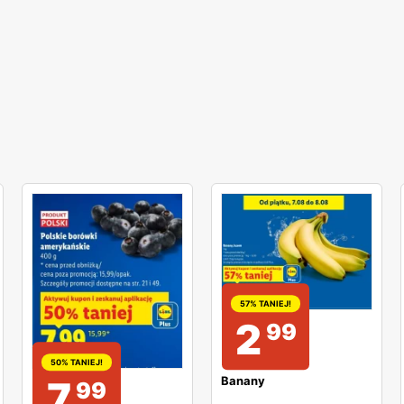
57% TANIEJ!
2
99
50% TANIEJ!
Banany
7
99