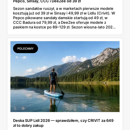
Pepco, Sinsay, CCC i DeeZee od 39 zł
Sezon sandałów ruszył, a w marketach pierwsze modele
kosztują już od 39 zł w Sinsay i 49,99 zł w Lidlu (Crivit). W
Pepco pikowane sandały damskie startują od 49 zł, w
CCC Badura od 79,99 zł, a DeeZee oferuje modele z
paskiem na kostce po 89–129 zł. Sezon wiosna-lato 2026
to powrót platformy Y2K, cienkich pasków Miu Miu i
pasteli — od pudrowego różu po butter yellow. Sprawdź,
który model wybrać na Boże Ciało, wesele plenerowe i
wakacje
POLECAMY
Deska SUP Lidl 2026 — sprawdziłem, czy CRIVIT za 649
zł to dobry zakup