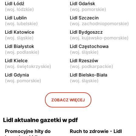
Lidl Łódź
Lidl Gdańsk
(
woj. łódzkie
)
(
woj. pomorskie
)
Lidl
Lidl
Lidl Lublin
Lidl Szczecin
Warszawa, ul. Modlińska 35
Warszawa al.
(
woj. lubelskie
)
(
woj. zachodniopomorskie
)
Rzeczypospolitej 29e
Lidl Katowice
Lidl Bydgoszcz
Lidl
Lidl
(
woj. śląskie
)
(
woj. kujawsko-pomorskie
)
Warszawa, ul. Trakt
Ząbki, ul. Józefa
Lidl Białystok
Lidl Częstochowa
Lubelski 367
Piłsudskiego 83
(
woj. podlaskie
)
(
woj. śląskie
)
Lidl
Lidl Kielce
Lidl
Lidl Rzeszów
(
woj. świętokrzyskie
)
(
woj. podkarpackie
)
Warszawa, ul. Władysława
Warszawa, ul. Przy Trasie 5
Jagiełły 6
Lidl Gdynia
Lidl Bielsko-Biała
(
woj. pomorskie
)
(
woj. śląskie
)
Lidl
Lidl
Warszawa, ul. Gen.
Warszawa, ul. Zygmunta
Kazimierza Sosnkowskiego
Vogla 45
ZOBACZ WIĘCEJ
2
Lidl
Lidl
Lidl aktualne gazetki w pdf
Warszawa, ul. Rtm. Witolda
Warszawa, ul. Myśliborska
Pileckiego 103
94
Promocyjne hity do
Ruch to zdrowie - Lidl