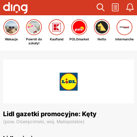
Wakacje
Powrót do
Kaufland
POLOmarket
Netto
Intermarche
szkoły!
Lidl gazetki promocyjne: Kęty
(
pow. Oświęcimski,
woj. Małopolskie
)