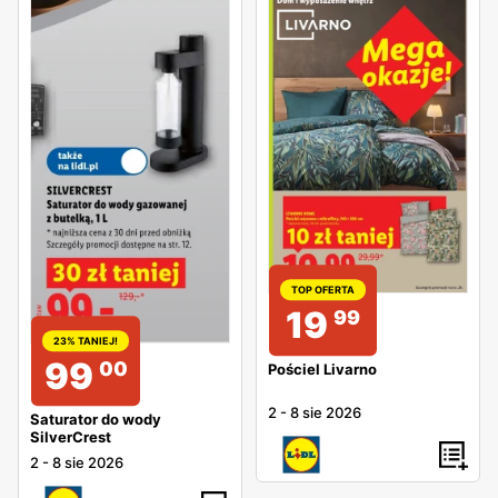
TOP OFERTA
19
99
23% TANIEJ!
99
00
Pościel Livarno
2
-
8 sie 2026
Saturator do wody
SilverCrest
2
-
8 sie 2026