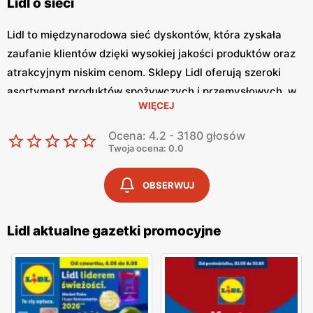
Lidl o sieci
Lidl to międzynarodowa sieć dyskontów, która zyskała
zaufanie klientów dzięki wysokiej jakości produktów oraz
atrakcyjnym niskim cenom. Sklepy Lidl oferują szeroki
asortyment produktów spożywczych i przemysłowych, w
WIĘCEJ
tym świeże owoce i warzywa, pieczywo, nabiał, mięso oraz
artykuły codziennego użytku. Klienci cenią sobie bogaty
Ocena: 4.2 - 3180 głosów
wybór oraz częste promocje, które umożliwiają
Twoja ocena: 0.0
oszczędności na zakupach. Jednym z kluczowych
elementów strategii marketingowej Lidl jest
Lidl gazetka
OBSERWUJ
promocyjna
, która ukazuje się regularnie.
Gazetka
promocyjna Lidl
prezentuje najnowsze promocje,
Lidl aktualne gazetki promocyjne
specjalne oferty oraz sezonowe wyprzedaże, dzięki czemu
klienci mogą planować swoje zakupy i korzystać z
wyjątkowych okazji cenowych.
Aktualna gazetka Lidl
dostępna jest zarówno w formie papierowej w sklepach,