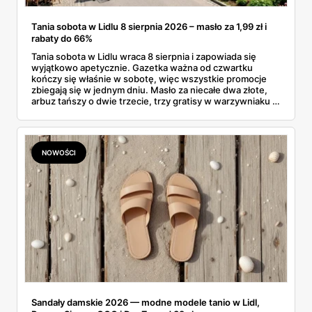
Tania sobota w Lidlu 8 sierpnia 2026 – masło za 1,99 zł i
rabaty do 66%
Tania sobota w Lidlu wraca 8 sierpnia i zapowiada się
wyjątkowo apetycznie. Gazetka ważna od czwartku
kończy się właśnie w sobotę, więc wszystkie promocje
zbiegają się w jednym dniu. Masło za niecałe dwa złote,
arbuz tańszy o dwie trzecie, trzy gratisy w warzywniaku i
jedna oferta działająca wyłącznie w sobotę. Przejrzałam
całą sobotnią gazetkę Lidla strona po stronie i wybrałam
to, co naprawdę się opłaca.
NOWOŚCI
Sandały damskie 2026 — modne modele tanio w Lidl,