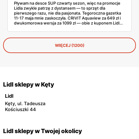
Pływam na desce SUP czwarty sezon, więc na promocje
Lidla zwykle patrzę z dystansem — to sprzęt dla
pierwszego razu, nie dla pasjonata. Tegoroczna gazetka
11-17 maja mnie zaskoczyła. CRIVIT Aquaview za 649 zł i
dwukomorowa wersja za 1099 zł — obie z kuponem Lidl
Plus — wyglądają konkretnie. Sprawdziłem zestawy,
nośność, a do tego, jak wypadają wobec tańszych modeli
z Decathlonu.
WIĘCEJ (1200)
Lidl sklepy w Kęty
Lidl
Kęty, ul. Tadeusza
Kościuszki 44
Lidl sklepy w Twojej okolicy