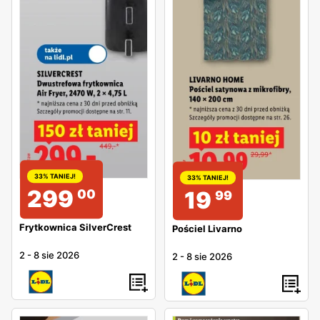
33% TANIEJ!
33% TANIEJ!
299
00
19
99
Frytkownica SilverCrest
Pościel Livarno
2
-
8 sie 2026
2
-
8 sie 2026