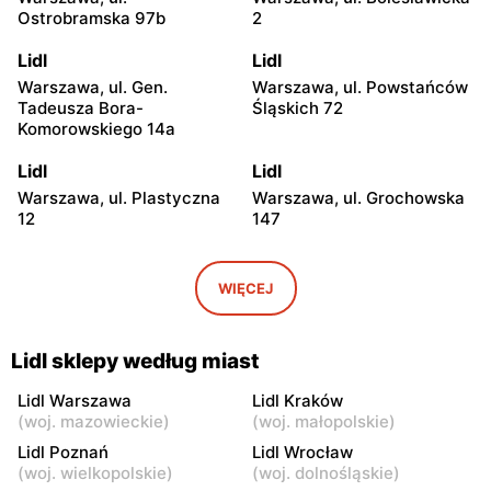
Ostrobramska 97b
2
Lidl
Lidl
Warszawa, ul. Gen.
Warszawa, ul. Powstańców
Tadeusza Bora-
Śląskich 72
Komorowskiego 14a
Lidl
Lidl
Warszawa, ul. Plastyczna
Warszawa, ul. Grochowska
12
147
Lidl
Lidl
Warszawa, ul. Josepha
Warszawa, ul. Marii
WIĘCEJ
Conrada 1
Rodziewiczówny 1
Lidl
Lidl
Lidl sklepy według miast
Warszawa, ul. Fort Służew 2
Warszawa, ul. Kopalniana
24
Lidl Warszawa
Lidl Kraków
(
woj. mazowieckie
)
(
woj. małopolskie
)
Lidl
Lidl
Lidl Poznań
Lidl Wrocław
Warszawa al. Krakowska 79
Warszawa, ul. Jana
(
woj. wielkopolskie
)
(
woj. dolnośląskie
)
Kasprowicza 117