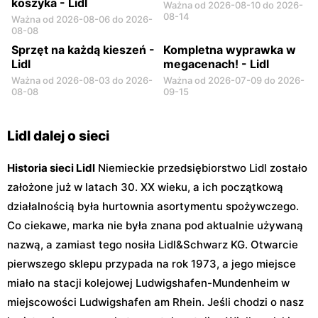
koszyka - Lidl
Ważna od 2026-08-10 do 2026-
08-14
Ważna od 2026-08-06 do 2026-
08-08
Sprzęt na każdą kieszeń -
Kompletna wyprawka w
Lidl
megacenach! - Lidl
Ważna od 2026-08-03 do 2026-
Ważna od 2026-07-09 do 2026-
08-08
09-15
Lidl dalej o sieci
Historia sieci Lidl
Niemieckie przedsiębiorstwo Lidl zostało
założone już w latach 30. XX wieku, a ich początkową
działalnością była hurtownia asortymentu spożywczego.
Co ciekawe, marka nie była znana pod aktualnie używaną
nazwą, a zamiast tego nosiła Lidl&Schwarz KG. Otwarcie
pierwszego sklepu przypada na rok 1973, a jego miejsce
miało na stacji kolejowej Ludwigshafen-Mundenheim w
miejscowości Ludwigshafen am Rhein. Jeśli chodzi o nasz