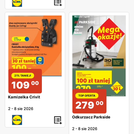
21% TANIEJ!
109
00
TOP OFERTA
Kamizelka Crivit
279
00
2
-
8 sie 2026
Odkurzacz Parkside
2
-
8 sie 2026