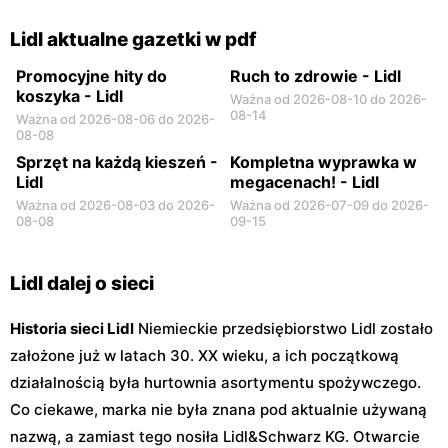
Lidl
Lidl
Lidl aktualne gazetki w pdf
Warszawa, ul. Rtm. Witolda
Warszawa, ul. Myśliborska
Pileckiego 103
94
Promocyjne hity do
Ruch to zdrowie - Lidl
koszyka - Lidl
Ważna od 2026-08-10 do 2026-
08-14
Ważna od 2026-08-06 do 2026-
08-08
Sprzęt na każdą kieszeń -
Kompletna wyprawka w
Lidl
megacenach! - Lidl
Ważna od 2026-08-03 do 2026-
Ważna od 2026-07-09 do 2026-
08-08
09-15
Lidl dalej o sieci
Historia sieci Lidl
Niemieckie przedsiębiorstwo Lidl zostało
założone już w latach 30. XX wieku, a ich początkową
działalnością była hurtownia asortymentu spożywczego.
Co ciekawe, marka nie była znana pod aktualnie używaną
nazwą, a zamiast tego nosiła Lidl&Schwarz KG. Otwarcie