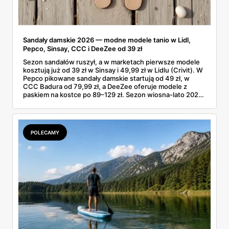
Sandały damskie 2026 — modne modele tanio w Lidl,
Pepco, Sinsay, CCC i DeeZee od 39 zł
Sezon sandałów ruszył, a w marketach pierwsze modele
kosztują już od 39 zł w Sinsay i 49,99 zł w Lidlu (Crivit). W
Pepco pikowane sandały damskie startują od 49 zł, w
CCC Badura od 79,99 zł, a DeeZee oferuje modele z
paskiem na kostce po 89–129 zł. Sezon wiosna-lato 2026
to powrót platformy Y2K, cienkich pasków Miu Miu i
pasteli — od pudrowego różu po butter yellow. Sprawdź,
który model wybrać na Boże Ciało, wesele plenerowe i
wakacje
POLECAMY