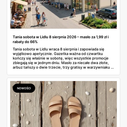
Tania sobota w Lidlu 8 sierpnia 2026 – masło za 1,99 zł i
rabaty do 66%
Tania sobota w Lidlu wraca 8 sierpnia i zapowiada się
wyjątkowo apetycznie. Gazetka ważna od czwartku
kończy się właśnie w sobotę, więc wszystkie promocje
zbiegają się w jednym dniu. Masło za niecałe dwa złote,
arbuz tańszy o dwie trzecie, trzy gratisy w warzywniaku i
jedna oferta działająca wyłącznie w sobotę. Przejrzałam
całą sobotnią gazetkę Lidla strona po stronie i wybrałam
to, co naprawdę się opłaca.
NOWOŚCI