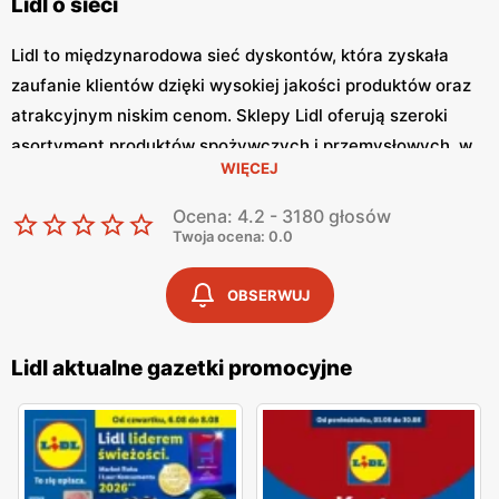
Lidl o sieci
Lidl to międzynarodowa sieć dyskontów, która zyskała
zaufanie klientów dzięki wysokiej jakości produktów oraz
atrakcyjnym niskim cenom. Sklepy Lidl oferują szeroki
asortyment produktów spożywczych i przemysłowych, w
WIĘCEJ
tym świeże owoce i warzywa, pieczywo, nabiał, mięso oraz
artykuły codziennego użytku. Klienci cenią sobie bogaty
Ocena: 4.2 - 3180 głosów
wybór oraz częste promocje, które umożliwiają
Twoja ocena: 0.0
oszczędności na zakupach. Jednym z kluczowych
elementów strategii marketingowej Lidl jest
Lidl gazetka
OBSERWUJ
promocyjna
, która ukazuje się regularnie.
Gazetka
promocyjna Lidl
prezentuje najnowsze promocje,
Lidl aktualne gazetki promocyjne
specjalne oferty oraz sezonowe wyprzedaże, dzięki czemu
klienci mogą planować swoje zakupy i korzystać z
wyjątkowych okazji cenowych.
Aktualna gazetka Lidl
dostępna jest zarówno w formie papierowej w sklepach,