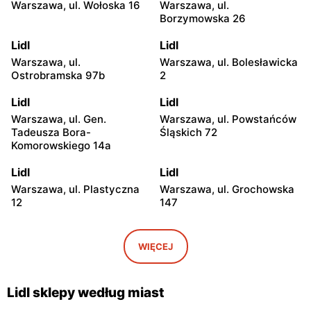
Warszawa, ul. Wołoska 16
Warszawa, ul.
Borzymowska 26
Lidl
Lidl
Warszawa, ul.
Warszawa, ul. Bolesławicka
Ostrobramska 97b
2
Lidl
Lidl
Warszawa, ul. Gen.
Warszawa, ul. Powstańców
Tadeusza Bora-
Śląskich 72
Komorowskiego 14a
Lidl
Lidl
Warszawa, ul. Plastyczna
Warszawa, ul. Grochowska
12
147
Lidl
Lidl
Warszawa, ul. Josepha
Warszawa, ul. Marii
WIĘCEJ
Conrada 1
Rodziewiczówny 1
Lidl
Lidl
Lidl sklepy według miast
Warszawa, ul. Fort Służew 2
Warszawa, ul. Kopalniana