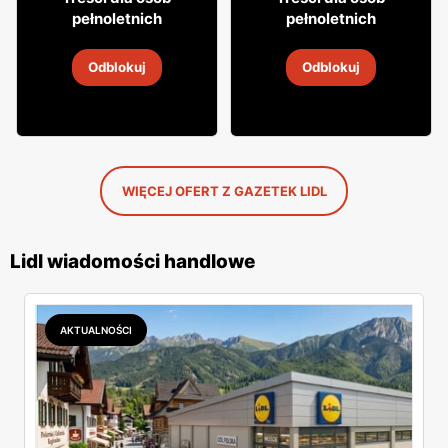
26
pełnoletnich
pełnoletnich
Wino białe Zibomare
Wino białe Asolo
Odblokuj
Odblokuj
2
-
30 sie 2026
2
-
30 sie 2026
WIĘCEJ OFERT Z GAZETEK LIDL
Lidl wiadomości handlowe
AKTUALNOŚCI