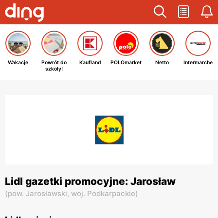
Wakacje
Powrót do
Kaufland
POLOmarket
Netto
Intermarche
szkoły!
Lidl gazetki promocyjne: Jarosław
(
pow. Jarosławski,
woj. Podkarpackie
)