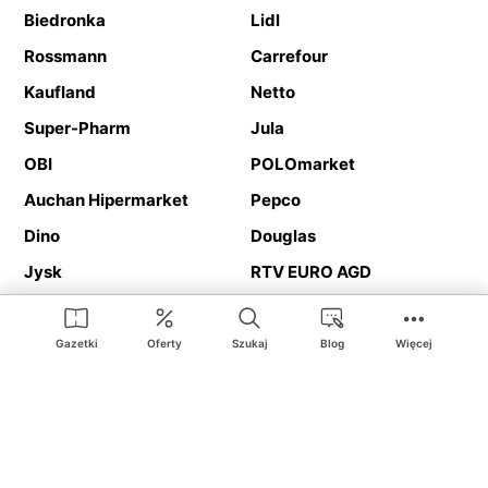
Biedronka
Lidl
Rossmann
Carrefour
Kaufland
Netto
Super-Pharm
Jula
OBI
POLOmarket
Auchan Hipermarket
Pepco
Dino
Douglas
Jysk
RTV EURO AGD
Action
Media Expert
Deichmann
Media Markt
Gazetki
Oferty
Szukaj
Blog
Więcej
Ding.pl to serwis internetowy prezentujący
gazetki promocyjne
oraz
katalogi
sklepów i dużych sieci handlowych. Dzięki
geolokalizacji otrzymasz przede wszystkim oferty sklepów, z
Twojego bliskiego otoczenia. Dodatkowo na stronie znajdziesz
adresy sklepów, więc w trakcie podróży bez problemu trafisz do