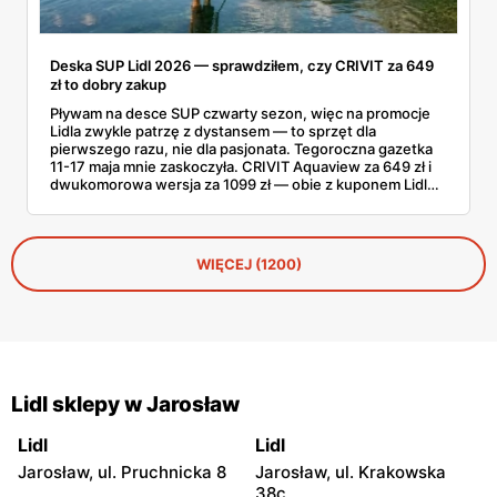
Deska SUP Lidl 2026 — sprawdziłem, czy CRIVIT za 649
zł to dobry zakup
Pływam na desce SUP czwarty sezon, więc na promocje
Lidla zwykle patrzę z dystansem — to sprzęt dla
pierwszego razu, nie dla pasjonata. Tegoroczna gazetka
11-17 maja mnie zaskoczyła. CRIVIT Aquaview za 649 zł i
dwukomorowa wersja za 1099 zł — obie z kuponem Lidl
Plus — wyglądają konkretnie. Sprawdziłem zestawy,
nośność, a do tego, jak wypadają wobec tańszych modeli
z Decathlonu.
WIĘCEJ (1200)
Lidl sklepy w Jarosław
Lidl
Lidl
Jarosław, ul. Pruchnicka 8
Jarosław, ul. Krakowska
38c