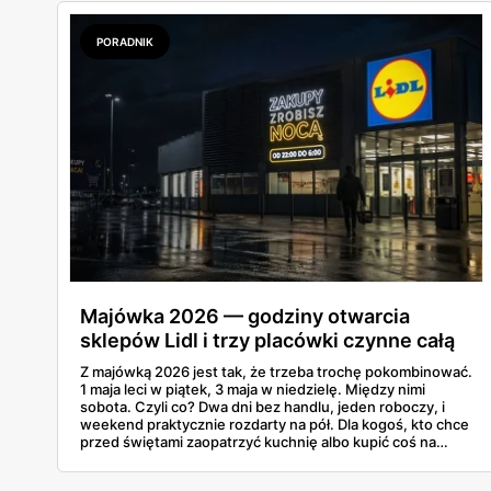
to, co naprawdę się opłaca.
PORADNIK
Majówka 2026 — godziny otwarcia
sklepów Lidl i trzy placówki czynne całą
dobę
Z majówką 2026 jest tak, że trzeba trochę pokombinować.
1 maja leci w piątek, 3 maja w niedzielę. Między nimi
sobota. Czyli co? Dwa dni bez handlu, jeden roboczy, i
weekend praktycznie rozdarty na pół. Dla kogoś, kto chce
przed świętami zaopatrzyć kuchnię albo kupić coś na
grilla, to dość istotna informacja. A Lidl już swój
harmonogram puścił w świat, więc można to sobie