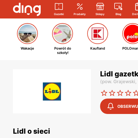
Gazetki
Produkty
Sklepy
Blog
Dni 
Wakacje
Powrót do
Kaufland
POLOmar
szkoły!
Lidl gazet
(
pow. Grajewski,
OBSERWU
Lidl o sieci