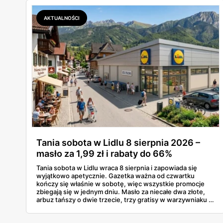
AKTUALNOŚCI
Tania sobota w Lidlu 8 sierpnia 2026 –
masło za 1,99 zł i rabaty do 66%
Tania sobota w Lidlu wraca 8 sierpnia i zapowiada się
wyjątkowo apetycznie. Gazetka ważna od czwartku
kończy się właśnie w sobotę, więc wszystkie promocje
zbiegają się w jednym dniu. Masło za niecałe dwa złote,
arbuz tańszy o dwie trzecie, trzy gratisy w warzywniaku i
jedna oferta działająca wyłącznie w sobotę. Przejrzałam
całą sobotnią gazetkę Lidla strona po stronie i wybrałam