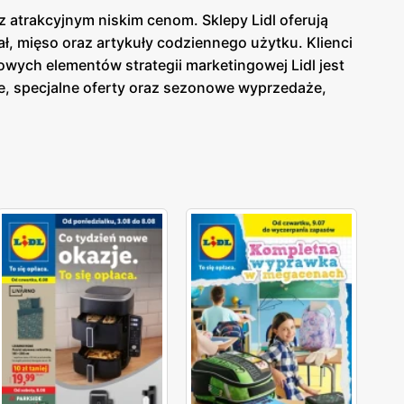
z atrakcyjnym niskim cenom. Sklepy Lidl oferują
, mięso oraz artykuły codziennego użytku. Klienci
wych elementów strategii marketingowej Lidl jest
, specjalne oferty oraz sezonowe wyprzedaże,
a Lidl
dostępna jest zarówno w formie papierowej w
ieżąco z tym, co oferuje
gazetka Lidl
. Sklepy Lidl
ów spożywczych i przemysłowych dla szerokiego grona
y wybór produktów od lokalnych dostawców. Dzięki
oką jakością, a szeroki asortyment obejmuje
 na innowacyjność i ciągłe udoskonalanie swojej
ych oraz przemysłowych.