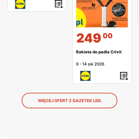
249
00
Rakieta do padla Crivit
9
-
14 sie 2026
WIĘCEJ OFERT Z GAZETEK LIDL