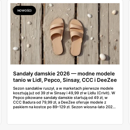
NOWOŚCI
Sandały damskie 2026 — modne modele
tanio w Lidl, Pepco, Sinsay, CCC i DeeZee
od 39 zł
Sezon sandałów ruszył, a w marketach pierwsze modele
kosztują już od 39 zł w Sinsay i 49,99 zł w Lidlu (Crivit). W
Pepco pikowane sandały damskie startują od 49 zł, w
CCC Badura od 79,99 zł, a DeeZee oferuje modele z
paskiem na kostce po 89–129 zł. Sezon wiosna-lato 2026
to powrót platformy Y2K, cienkich pasków Miu Miu i
pasteli — od pudrowego różu po butter yellow. Sprawdź,
który model wybrać na Boże Ciało, wesele plenerowe i
wakacje