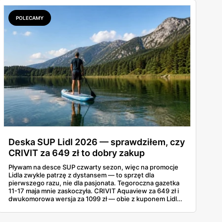
POLECAMY
Deska SUP Lidl 2026 — sprawdziłem, czy
CRIVIT za 649 zł to dobry zakup
Pływam na desce SUP czwarty sezon, więc na promocje
Lidla zwykle patrzę z dystansem — to sprzęt dla
pierwszego razu, nie dla pasjonata. Tegoroczna gazetka
11-17 maja mnie zaskoczyła. CRIVIT Aquaview za 649 zł i
dwukomorowa wersja za 1099 zł — obie z kuponem Lidl
Plus — wyglądają konkretnie. Sprawdziłem zestawy,
nośność, a do tego, jak wypadają wobec tańszych modeli