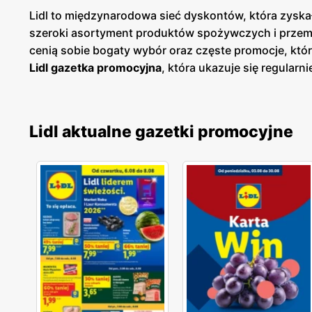
Lidl to międzynarodowa sieć dyskontów, która zyskał
szeroki asortyment produktów spożywczych i przemy
cenią sobie bogaty wybór oraz częste promocje, któ
Lidl gazetka promocyjna
, która ukazuje się regularni
dzięki czemu klienci mogą planować swoje zakupy i
sklepach, jak i online, co umożliwia łatwy dostęp do
znajdują się w dogodnych lokalizacjach na terenie c
Lidl aktualne gazetki promocyjne
klientów. Firma kładzie duży nacisk na jakość obsł
temu Lidl zdobył lojalność wielu zadowolonych klien
zarówno popularne marki, jak i produkty własne, któ
oferty, aby sprostać oczekiwaniom klientów poszuk