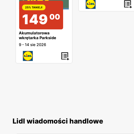
25% TANIEJ!
149
00
Akumulatorowa
wkrętarka Parkside
9
-
14 sie 2026
Lidl wiadomości handlowe