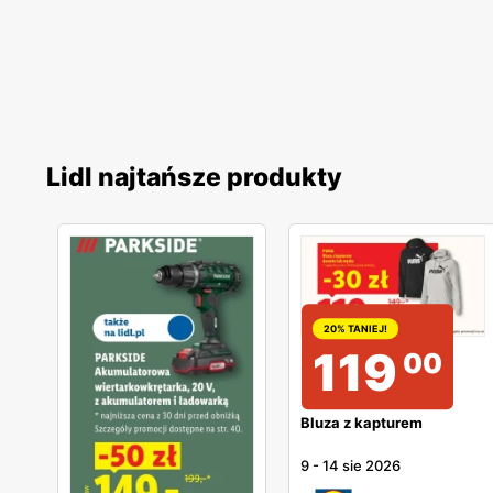
Lidl najtańsze produkty
20% TANIEJ!
119
00
Bluza z kapturem
9
-
14 sie 2026