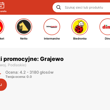
handlu
ket
Netto
Intermarche
Biedronka
Din
ki promocyjne: Grajewo
woj. Podlaskie
)
Ocena: 4.2 - 3180 głosów
Twoja ocena: 0.0
J