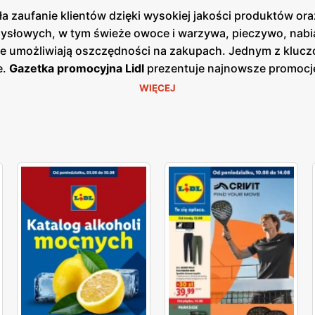
a zaufanie klientów dzięki wysokiej jakości produktów ora
słowych, w tym świeże owoce i warzywa, pieczywo, nabiał
re umożliwiają oszczędności na zakupach. Jednym z kluczo
e.
Gazetka promocyjna Lidl
prezentuje najnowsze promocje
 korzystać z wyjątkowych okazji cenowych.
Aktualna gazetk
WIĘCEJ
 bieżących ofert. Dzięki temu klienci mogą być zawsze na b
ałej Polski, co ułatwia dostęp do szerokiej gamy produkt
ugi oraz świeżość oferowanych produktów, oferując bogat
tów. Produkty oferowane przez Lidl charakteryzują się wys
re są dostępne w atrakcyjnych niskich cenach. Sieć stawia
ujących świeżych i wysokiej jakości produktów spożywcz