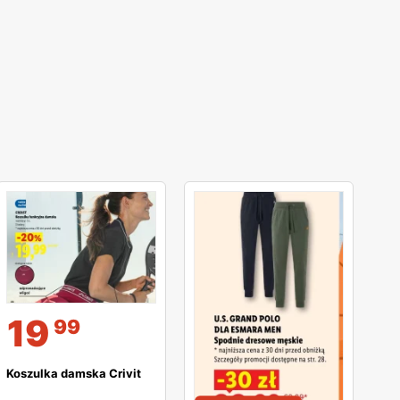
19
99
Koszulka damska Crivit