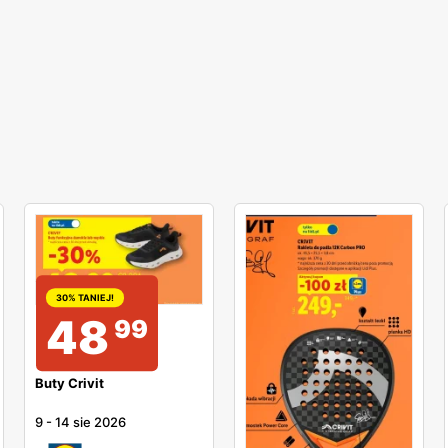
30% TANIEJ!
48
99
Buty Crivit
9
-
14 sie 2026