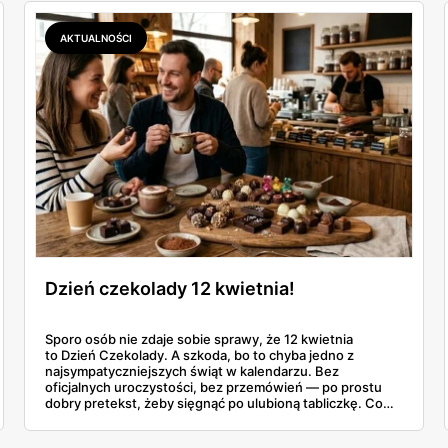
AKTUALNOŚCI
Dzień czekolady 12 kwietnia!
Sporo osób nie zdaje sobie sprawy, że 12 kwietnia
to Dzień Czekolady. A szkoda, bo to chyba jedno z
najsympatyczniejszych świąt w kalendarzu. Bez
oficjalnych uroczystości, bez przemówień — po prostu
dobry pretekst, żeby sięgnąć po ulubioną tabliczkę. Co
roku coraz więcej Polaków traktuje ten dzień na poważnie
i szuka czegoś ciekawszego niż standardowa czekolada z