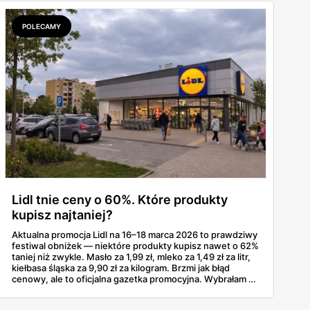
z Decathlonu.
POLECAMY
Lidl tnie ceny o 60%. Które produkty
kupisz najtaniej?
Aktualna promocja Lidl na 16–18 marca 2026 to prawdziwy
festiwal obniżek — niektóre produkty kupisz nawet o 62%
taniej niż zwykle. Masło za 1,99 zł, mleko za 1,49 zł za litr,
kiełbasa śląska za 9,90 zł za kilogram. Brzmi jak błąd
cenowy, ale to oficjalna gazetka promocyjna. Wybrałam z
niej produkty z największymi zniżkami procentowymi, bo
właśnie na nie warto polować — szczególnie teraz, trzy