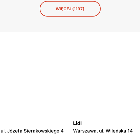
kiosku. No i trudno się dziwić.
WIĘCEJ (1197)
Lidl
ul. Józefa Sierakowskiego 4
Warszawa, ul. Wileńska 14