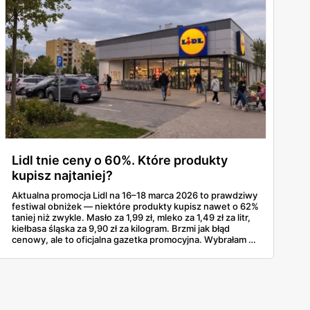
Lidl tnie ceny o 60%. Które produkty
kupisz najtaniej?
Aktualna promocja Lidl na 16–18 marca 2026 to prawdziwy
festiwal obniżek — niektóre produkty kupisz nawet o 62%
taniej niż zwykle. Masło za 1,99 zł, mleko za 1,49 zł za litr,
kiełbasa śląska za 9,90 zł za kilogram. Brzmi jak błąd
cenowy, ale to oficjalna gazetka promocyjna. Wybrałam z
niej produkty z największymi zniżkami procentowymi, bo
właśnie na nie warto polować — szczególnie teraz, trzy
tygodnie przed Wielkanocą, kiedy każda zaoszczędzona
złotówka się liczy.