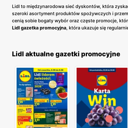
Lidl to międzynarodowa sieć dyskontów, która zyskał
szeroki asortyment produktów spożywczych i przemy
cenią sobie bogaty wybór oraz częste promocje, któ
Lidl gazetka promocyjna
, która ukazuje się regularni
dzięki czemu klienci mogą planować swoje zakupy i
sklepach, jak i online, co umożliwia łatwy dostęp do
znajdują się w dogodnych lokalizacjach na terenie c
Lidl aktualne gazetki promocyjne
klientów. Firma kładzie duży nacisk na jakość obsł
temu Lidl zdobył lojalność wielu zadowolonych klien
zarówno popularne marki, jak i produkty własne, któ
oferty, aby sprostać oczekiwaniom klientów poszuk