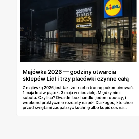
Majówka 2026 — godziny otwarcia
sklepów Lidl i trzy placówki czynne całą
dobę
Z majówką 2026 jest tak, że trzeba trochę pokombinować.
1 maja leci w piątek, 3 maja w niedzielę. Między nimi
sobota. Czyli co? Dwa dni bez handlu, jeden roboczy, i
weekend praktycznie rozdarty na pół. Dla kogoś, kto chce
przed świętami zaopatrzyć kuchnię albo kupić coś na
grilla, to dość istotna informacja. A Lidl już swój
harmonogram puścił w świat, więc można to sobie
zaplanować.