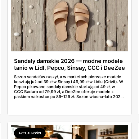
Sandały damskie 2026 — modne modele
tanio w Lidl, Pepco, Sinsay, CCC i DeeZee
od 39 zł
Sezon sandałów ruszył, a w marketach pierwsze modele
kosztują już od 39 zł w Sinsay i 49,99 zł w Lidlu (Crivit). W
Pepco pikowane sandały damskie startują od 49 zł, w
CCC Badura od 79,99 zł, a DeeZee oferuje modele z
paskiem na kostce po 89–129 zł. Sezon wiosna-lato 2026
to powrót platformy Y2K, cienkich pasków Miu Miu i
pasteli — od pudrowego różu po butter yellow. Sprawdź,
który model wybrać na Boże Ciało, wesele plenerowe i
wakacje
AKTUALNOŚCI