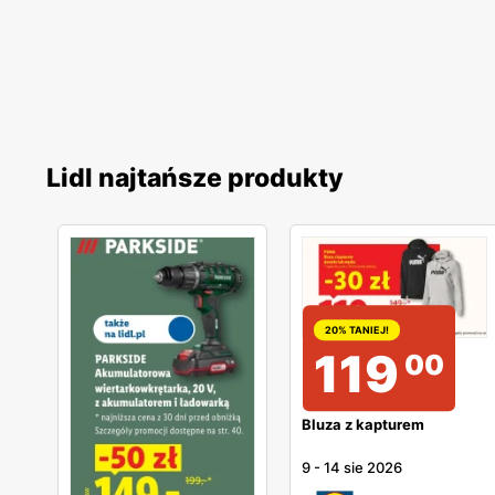
Lidl najtańsze produkty
20% TANIEJ!
119
00
Bluza z kapturem
9
-
14 sie 2026