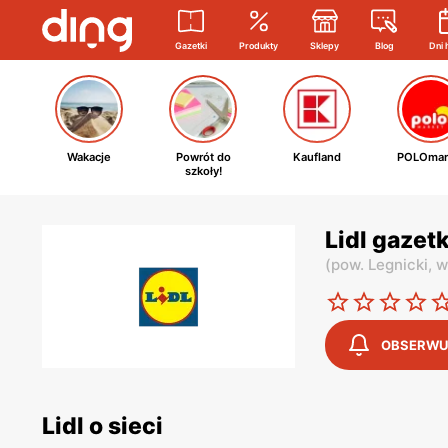
Gazetki
Produkty
Sklepy
Blog
Dni 
Wakacje
Powrót do
Kaufland
POLOmar
szkoły!
Lidl gazet
(
pow. Legnicki,
w
OBSERWU
Lidl o sieci