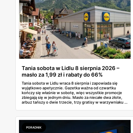
Tania sobota w Lidlu 8 sierpnia 2026 –
masło za 1,99 zł i rabaty do 66%
Tania sobota w Lidlu wraca 8 sierpnia i zapowiada się
wyjątkowo apetycznie. Gazetka ważna od czwartku
kończy się właśnie w sobotę, więc wszystkie promocje
zbiegają się w jednym dniu. Masło za niecałe dwa złote,
arbuz tańszy o dwie trzecie, trzy gratisy w warzywniaku i
jedna oferta działająca wyłącznie w sobotę. Przejrzałam
całą sobotnią gazetkę Lidla strona po stronie i wybrałam
to, co naprawdę się opłaca.
PORADNIK