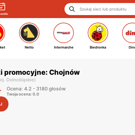
handlu
ket
Netto
Intermarche
Biedronka
Din
ki promocyjne: Chojnów
oj. Dolnośląskie
)
Ocena: 4.2 - 3180 głosów
Twoja ocena: 0.0
J