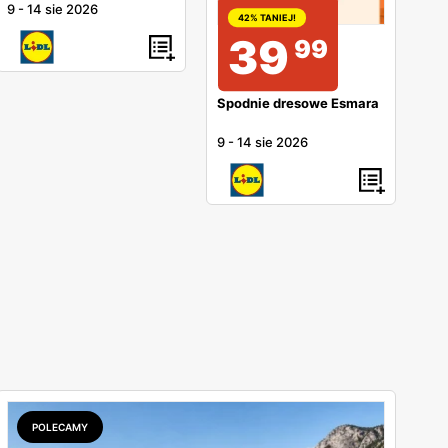
9
-
14 sie 2026
42% TANIEJ!
39
99
Spodnie dresowe Esmara
9
-
14 sie 2026
POLECAMY