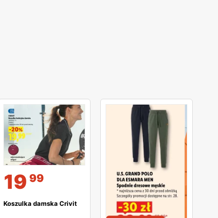
19
99
Koszulka damska Crivit