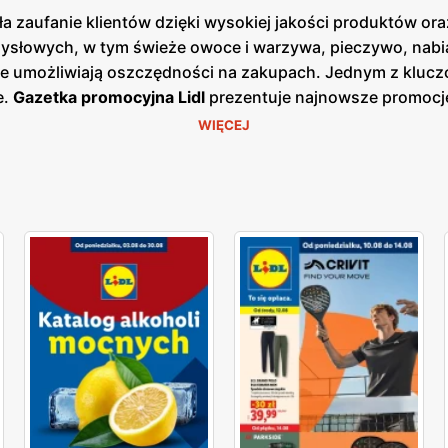
a zaufanie klientów dzięki wysokiej jakości produktów ora
słowych, w tym świeże owoce i warzywa, pieczywo, nabiał
re umożliwiają oszczędności na zakupach. Jednym z kluczo
e.
Gazetka promocyjna Lidl
prezentuje najnowsze promocje
 korzystać z wyjątkowych okazji cenowych.
Aktualna gazetk
WIĘCEJ
 bieżących ofert. Dzięki temu klienci mogą być zawsze na b
ałej Polski, co ułatwia dostęp do szerokiej gamy produkt
ugi oraz świeżość oferowanych produktów, oferując bogat
tów. Produkty oferowane przez Lidl charakteryzują się wys
re są dostępne w atrakcyjnych niskich cenach. Sieć stawia
ujących świeżych i wysokiej jakości produktów spożywcz