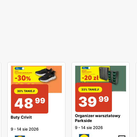
33% TANIEJ!
30% TANIEJ!
39
99
48
99
Organizer warsztatowy
Buty Crivit
Parkside
9
-
14 sie 2026
9
-
14 sie 2026