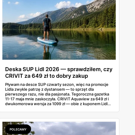
Deska SUP Lidl 2026 — sprawdziłem, czy
CRIVIT za 649 zł to dobry zakup
Pływam na desce SUP czwarty sezon, więc na promocje
Lidla zwykle patrzę z dystansem — to sprzęt dla
pierwszego razu, nie dla pasjonata. Tegoroczna gazetka
11-17 maja mnie zaskoczyła. CRIVIT Aquaview za 649 zł i
dwukomorowa wersja za 1099 zł — obie z kuponem Lidl
Plus — wyglądają konkretnie. Sprawdziłem zestawy,
nośność, a do tego, jak wypadają wobec tańszych modeli
z Decathlonu.
POLECAMY