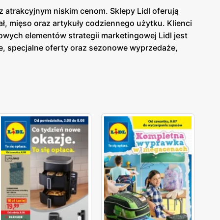
z atrakcyjnym niskim cenom. Sklepy Lidl oferują
, mięso oraz artykuły codziennego użytku. Klienci
wych elementów strategii marketingowej Lidl jest
, specjalne oferty oraz sezonowe wyprzedaże,
a Lidl
dostępna jest zarówno w formie papierowej w
ieżąco z tym, co oferuje
gazetka Lidl
. Sklepy Lidl
ów spożywczych i przemysłowych dla szerokiego grona
y wybór produktów od lokalnych dostawców. Dzięki
oką jakością, a szeroki asortyment obejmuje
 na innowacyjność i ciągłe udoskonalanie swojej
ych oraz przemysłowych.