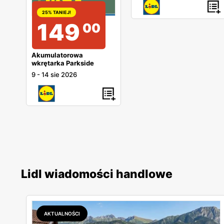
25% TANIEJ!
149
00
Akumulatorowa
wkrętarka Parkside
9
-
14 sie 2026
Lidl wiadomości handlowe
AKTUALNOŚCI