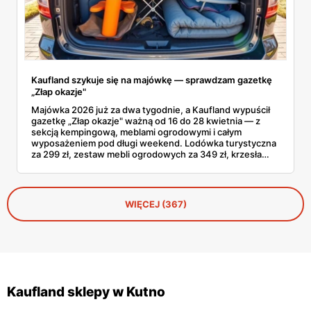
Kaufland szykuje się na majówkę — sprawdzam gazetkę
„Złap okazje"
Majówka 2026 już za dwa tygodnie, a Kaufland wypuścił
gazetkę „Złap okazje" ważną od 16 do 28 kwietnia — z
sekcją kempingową, meblami ogrodowymi i całym
wyposażeniem pod długi weekend. Lodówka turystyczna
za 299 zł, zestaw mebli ogrodowych za 349 zł, krzesła
kempingowe po 39,99 zł. Brzmi obiecująco, ale
przejrzałem całą gazetkę strona po stronie i wybrałem to,
co faktycznie ma sens kupić przed wyjazdem.
WIĘCEJ (367)
Kaufland sklepy w Kutno