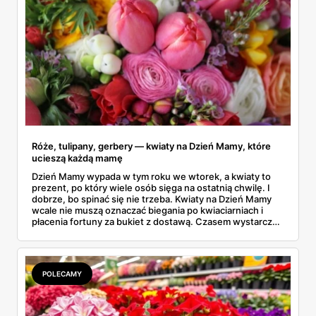
Róże, tulipany, gerbery — kwiaty na Dzień Mamy, które
ucieszą każdą mamę
Dzień Mamy wypada w tym roku we wtorek, a kwiaty to
prezent, po który wiele osób sięga na ostatnią chwilę. I
dobrze, bo spinać się nie trzeba. Kwiaty na Dzień Mamy
wcale nie muszą oznaczać biegania po kwiaciarniach i
płacenia fortuny za bukiet z dostawą. Czasem wystarczy
gazetka Kaufland — róże, tulipany i gerbery składają się
na naprawdę ładny prezent za kilkanaście złotych. A
wybór jest spory: od ciętych bukietów po kwiaty
doniczkowe, które cieszą dłużej niż tydzień. Mama będzie
POLECAMY
zachwycona, a portfel ledwo to odczuje.