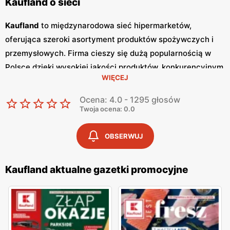
Kaufland o sieci
Kaufland
to międzynarodowa sieć hipermarketów,
oferująca szeroki asortyment produktów spożywczych i
przemysłowych. Firma cieszy się dużą popularnością w
Polsce dzięki wysokiej jakości produktów, konkurencyjnym
WIĘCEJ
niskim cenom
oraz częstym
promocjom
. Klienci doceniają
bogaty wybór produktów, w tym świeże owoce i warzywa,
Ocena: 4.0 - 1295 głosów
pieczywo, nabiał, mięso oraz artykuły codziennego użytku.
Twoja ocena: 0.0
Jednym z kluczowych elementów strategii marketingowej
Kaufland
są regularnie wydawane
gazetki promocyjne
.
OBSERWUJ
Gazetki
te prezentują najnowsze
promocje
, specjalne
oferty oraz sezonowe wyprzedaże, dzięki czemu klienci
Kaufland aktualne gazetki promocyjne
mogą planować swoje zakupy i korzystać z wyjątkowych
okazji cenowych. Publikacje te są dostępne zarówno w
formie papierowej w sklepach, jak i online, co umożliwia
łatwy dostęp do aktualnych ofert. Sklepy
Kaufland