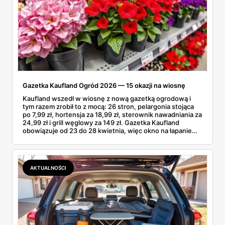
Gazetka Kaufland Ogród 2026 — 15 okazji na wiosnę
Kaufland wszedł w wiosnę z nową gazetką ogrodową i
tym razem zrobił to z mocą: 26 stron, pelargonia stojąca
po 7,99 zł, hortensja za 18,99 zł, sterownik nawadniania za
24,99 zł i grill węglowy za 149 zł. Gazetka Kaufland
obowiązuje od 23 do 28 kwietnia, więc okno na łapanie
okazji jest naprawdę krótkie. Tylko czy wszystko w tej
gazetce Kaufland się kalkuluje, czy są pozycje, na których
lepiej nie tracić kasy? Sprawdzałem pozycja po pozycji i
mam 15 konkretów z Kauflandu, które naprawdę się
AKTUALNOŚCI
opłacają.