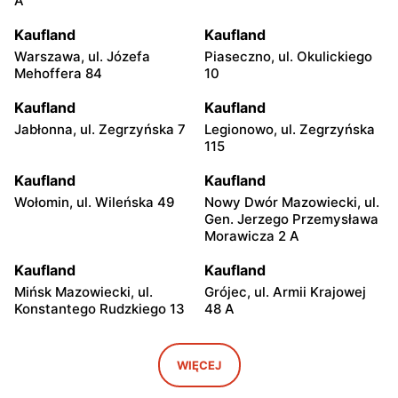
A
Kaufland
Kaufland
Warszawa, ul. Józefa
Piaseczno, ul. Okulickiego
Mehoffera 84
10
Kaufland
Kaufland
Jabłonna, ul. Zegrzyńska 7
Legionowo, ul. Zegrzyńska
115
Kaufland
Kaufland
Wołomin, ul. Wileńska 49
Nowy Dwór Mazowiecki, ul.
Gen. Jerzego Przemysława
Morawicza 2 A
Kaufland
Kaufland
Mińsk Mazowiecki, ul.
Grójec, ul. Armii Krajowej
Konstantego Rudzkiego 13
48 A
Kaufland
Kaufland
Żyrardów, ul.
Wyszków, ul. Centralna 2
WIĘCEJ
Skrowaczewskiego 27