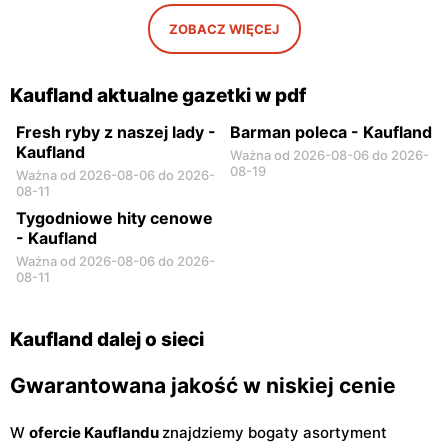
Kaufland
Kaufland
Radom, ul. 25 Czerwca 46
Płock, ul. Konstantego
ZOBACZ WIĘCEJ
A
Ildefonsa Gałczyńskiego 11
Kaufland
Kaufland
Kaufland aktualne gazetki w pdf
Radom, ul. Sycyńska 41
Łuków, ul. Przemysłowa 22
Fresh ryby z naszej lady -
Barman poleca - Kaufland
Kaufland
Ważna od 2026-08-06 do 2026-
08-19
Ważna od 2026-08-06 do 2026-
08-11
Tygodniowe hity cenowe
- Kaufland
Ważna od 2026-08-06 do 2026-
08-11
Kaufland dalej o sieci
Gwarantowana jakość w niskiej cenie
W
ofercie Kauflandu
znajdziemy bogaty asortyment