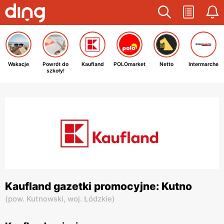
Wakacje
Powrót do
Kaufland
POLOmarket
Netto
Intermarche
szkoły!
Kaufland gazetki promocyjne: Kutno
(
pow. Kutnowski,
woj. Łódzkie
)