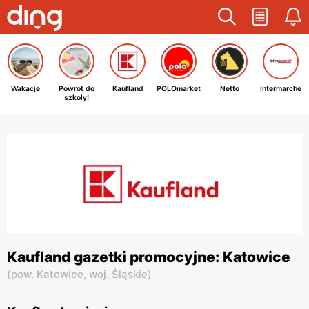
Wakacje
Powrót do
Kaufland
POLOmarket
Netto
Intermarche
szkoły!
Kaufland gazetki promocyjne: Katowice
(
pow. Katowice,
woj. Śląskie
)