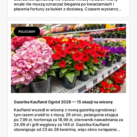
wcale nie muszą oznaczać biegania po kwiaciarniach i
płacenia fortuny za bukiet z dostawą. Czasem wystarczy
gazetka Kaufland — róże, tulipany i gerbery składają się
na naprawdę ładny prezent za kilkanaście złotych. A
wybór jest spory: od ciętych bukietów po kwiaty
doniczkowe, które cieszą dłużej niż tydzień. Mama będzie
POLECAMY
zachwycona, a portfel ledwo to odczuje.
Gazetka Kaufland Ogród 2026 — 15 okazji na wiosnę
Kaufland wszedł w wiosnę z nową gazetką ogrodową i
tym razem zrobił to z mocą: 26 stron, pelargonia stojąca
po 7,99 zł, hortensja za 18,99 zł, sterownik nawadniania za
24,99 zł i grill węglowy za 149 zł. Gazetka Kaufland
obowiązuje od 23 do 28 kwietnia, więc okno na łapanie
okazji jest naprawdę krótkie. Tylko czy wszystko w tej