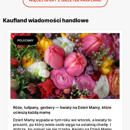
WIĘCEJ OFERT Z GAZETEK KAUFLAND
Kaufland wiadomości handlowe
POLECAMY
Róże, tulipany, gerbery — kwiaty na Dzień Mamy, które
ucieszą każdą mamę
Dzień Mamy wypada w tym roku we wtorek, a kwiaty to
prezent, po który wiele osób sięga na ostatnią chwilę. I
dobrze, bo spinać się nie trzeba. Kwiaty na Dzień Mamy