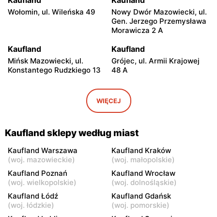
Kaufland
Kaufland
Wołomin, ul. Wileńska 49
Nowy Dwór Mazowiecki, ul.
Gen. Jerzego Przemysława
Morawicza 2 A
Kaufland
Kaufland
Mińsk Mazowiecki, ul.
Grójec, ul. Armii Krajowej
Konstantego Rudzkiego 13
48 A
Kaufland
Kaufland
Żyrardów, ul.
Wyszków, ul. Centralna 2
WIĘCEJ
Skrowaczewskiego 27
Kaufland
Kaufland
Kaufland sklepy według miast
Sochaczew al. 600-lecia
Garwolin, ul. Kościuszki 65
39
Kaufland Warszawa
Kaufland Kraków
(
woj. mazowieckie
)
(
woj. małopolskie
)
Kaufland
Kaufland
Kaufland Poznań
Kaufland Wrocław
Płońsk, ul. Żołnierzy
Skierniewice, ul. Ks. Kard.
(
woj. wielkopolskie
)
(
woj. dolnośląskie
)
Wyklętych 16
Prym. Stefana
Kaufland Łódź
Kaufland Gdańsk
Wyszyńskiego 13/15
(
woj. łódzkie
)
(
woj. pomorskie
)