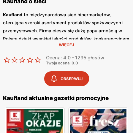
Kaufland o sieci
Kaufland
to międzynarodowa sieć hipermarketów,
oferująca szeroki asortyment produktów spożywczych i
przemysłowych. Firma cieszy się dużą popularnością w
Polsce dzięki wysokiej jakości produktów, konkurencyjnym
WIĘCEJ
niskim cenom
oraz częstym
promocjom
. Klienci doceniają
bogaty wybór produktów, w tym świeże owoce i warzywa,
Ocena: 4.0 - 1295 głosów
pieczywo, nabiał, mięso oraz artykuły codziennego użytku.
Twoja ocena: 0.0
Jednym z kluczowych elementów strategii marketingowej
Kaufland
są regularnie wydawane
gazetki promocyjne
.
OBSERWUJ
Gazetki
te prezentują najnowsze
promocje
, specjalne
oferty oraz sezonowe wyprzedaże, dzięki czemu klienci
Kaufland aktualne gazetki promocyjne
mogą planować swoje zakupy i korzystać z wyjątkowych
okazji cenowych. Publikacje te są dostępne zarówno w
formie papierowej w sklepach, jak i online, co umożliwia
łatwy dostęp do aktualnych ofert. Sklepy
Kaufland