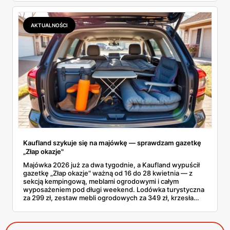
gazetce Kaufland się kalkuluje, czy są pozycje, na których
lepiej nie tracić kasy? Sprawdzałem pozycja po pozycji i
mam 15 konkretów z Kauflandu, które naprawdę się
AKTUALNOŚCI
opłacają.
Kaufland szykuje się na majówkę — sprawdzam gazetkę
„Złap okazje"
Majówka 2026 już za dwa tygodnie, a Kaufland wypuścił
gazetkę „Złap okazje" ważną od 16 do 28 kwietnia — z
sekcją kempingową, meblami ogrodowymi i całym
wyposażeniem pod długi weekend. Lodówka turystyczna
za 299 zł, zestaw mebli ogrodowych za 349 zł, krzesła
kempingowe po 39,99 zł. Brzmi obiecująco, ale
przejrzałem całą gazetkę strona po stronie i wybrałem to,
co faktycznie ma sens kupić przed wyjazdem.