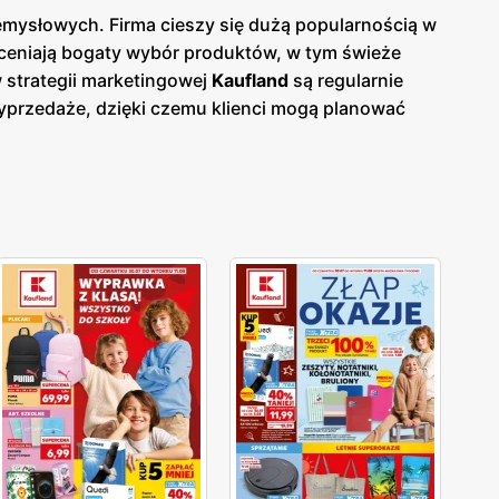
mysłowych. Firma cieszy się dużą popularnością w
doceniają bogaty wybór produktów, w tym świeże
 strategii marketingowej
Kaufland
są regularnie
wyprzedaże, dzięki czemu klienci mogą planować
j w sklepach, jak i online, co umożliwia łatwy
o ułatwia dostęp do szerokiej gamy produktów
az świeżość oferowanych produktów, oferując bogaty
tów. Produkty oferowane przez
Kaufland
łasne, które są dostępne w atrakcyjnych
niskich
ów poszukujących świeżych i wysokiej jakości
, warzywa, pieczywo, nabiał, mięso, wędliny, a
oraz fairtrade. Kaufland oferuje również sprzęt