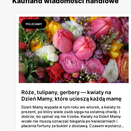
Kaufland wiadomości handlowe
POLECAMY
Róże, tulipany, gerbery — kwiaty na
Dzień Mamy, które ucieszą każdą mamę
Dzień Mamy wypada w tym roku we wtorek, a kwiaty to
prezent, po który wiele osób sięga na ostatnią chwilę. I
dobrze, bo spinać się nie trzeba. Kwiaty na Dzień Mamy
wcale nie muszą oznaczać biegania po kwiaciarniach i
płacenia fortuny za bukiet z dostawą. Czasem wystarczy
gazetka Kaufland — róże, tulipany i gerbery składają się