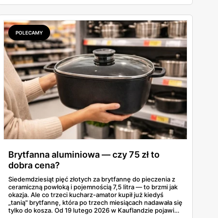
przejrzałem całą gazetkę strona po stronie i wybrałem to,
co faktycznie ma sens kupić przed wyjazdem.
POLECAMY
Brytfanna aluminiowa — czy 75 zł to
dobra cena?
Siedemdziesiąt pięć złotych za brytfannę do pieczenia z
ceramiczną powłoką i pojemnością 7,5 litra — to brzmi jak
okazja. Ale co trzeci kucharz-amator kupił już kiedyś
„tanią" brytfannę, która po trzech miesiącach nadawała się
tylko do kosza. Od 19 lutego 2026 w Kauflandzie pojawia
się Spice & Soul Brytfanna aluminiowa — i warto się