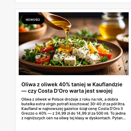
na naprawdę ładny prezent za kilkanaście złotych. A
wybór jest spory: od ciętych bukietów po kwiaty
doniczkowe, które cieszą dłużej niż tydzień. Mama będzie
zachwycona, a portfel ledwo to odczuje.
NOWOŚCI
Oliwa z oliwek 40% taniej w Kauflandzie
— czy Costa D'Oro warta jest swojej
ceny?
Oliwa z oliwek w Polsce drożeje z roku na rok, a dobra
butelka extra virgin potrafi kosztować 30-40 zł za pół litra.
Kaufland w najnowszej gazetce ściął cenę Costa D'Oro Il
Grezzo o 40% — z 24,99 zł do 14,99 zł za 500 ml. To jedna
z najniższych cen na oliwę tej klasy w dyskontach. Pytanie
tylko, czy Il Grezzo to faktycznie dobra oliwa, czy kolejny
marketingowy chwyt z ładną etykietą.