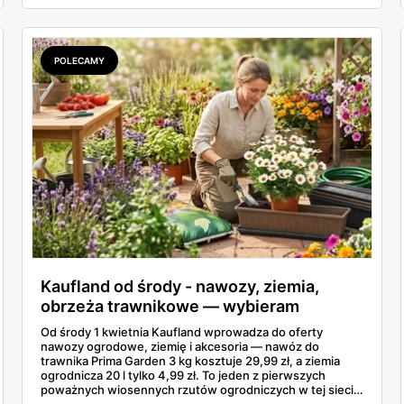
gazetce Kaufland się kalkuluje, czy są pozycje, na których
lepiej nie tracić kasy? Sprawdzałem pozycja po pozycji i
mam 15 konkretów z Kauflandu, które naprawdę się
opłacają.
POLECAMY
Kaufland od środy - nawozy, ziemia,
obrzeża trawnikowe — wybieram
najlepsze okazje
Od środy 1 kwietnia Kaufland wprowadza do oferty
nawozy ogrodowe, ziemię i akcesoria — nawóz do
trawnika Prima Garden 3 kg kosztuje 29,99 zł, a ziemia
ogrodnicza 20 l tylko 4,99 zł. To jeden z pierwszych
poważnych wiosennych rzutów ogrodniczych w tej sieci
w tym sezonie. Gazetka obowiązuje do 8 kwietnia, więc