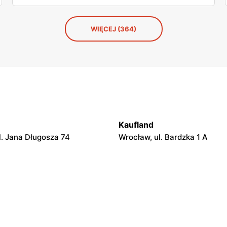
okno zakupowe jest krótkie — dokładnie tydzień.
Wybrałam z oferty produkty, które naprawdę warto wziąć,
i te, które spokojnie można odpuścić.
WIĘCEJ (364)
Kaufland
l. Jana Długosza 74
Wrocław, ul. Bardzka 1 A