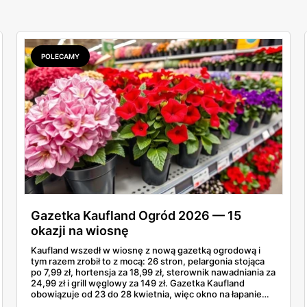
POLECAMY
Gazetka Kaufland Ogród 2026 — 15
okazji na wiosnę
Kaufland wszedł w wiosnę z nową gazetką ogrodową i
tym razem zrobił to z mocą: 26 stron, pelargonia stojąca
po 7,99 zł, hortensja za 18,99 zł, sterownik nawadniania za
24,99 zł i grill węglowy za 149 zł. Gazetka Kaufland
obowiązuje od 23 do 28 kwietnia, więc okno na łapanie
okazji jest naprawdę krótkie. Tylko czy wszystko w tej