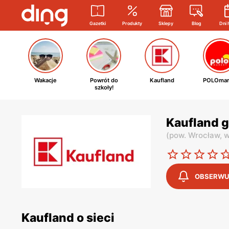
Gazetki
Produkty
Sklepy
Blog
Dni 
Wakacje
Powrót do
Kaufland
POLOmar
szkoły!
Kaufland 
(
pow. Wrocław,
w
OBSERWU
Kaufland o sieci