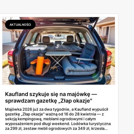
AKTUALNOŚCI
Kaufland szykuje się na majówkę —
sprawdzam gazetkę „Złap okazje"
Majówka 2026 już za dwa tygodnie, a Kaufland wypuścił
gazetkę „Złap okazje" ważną od 16 do 28 kwietnia — z
sekcją kempingową, meblami ogrodowymi i całym
wyposażeniem pod długi weekend. Lodówka turystyczna
za 299 zł, zestaw mebli ogrodowych za 349 zł, krzesła
kempingowe po 39,99 zł. Brzmi obiecująco, ale