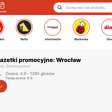
handlu
ket
Netto
Intermarche
Biedronka
Din
gazetki promocyjne: Wrocław
oj. Dolnośląskie
)
Ocena: 4.0 - 1295 głosów
Twoja ocena: 0.0
J