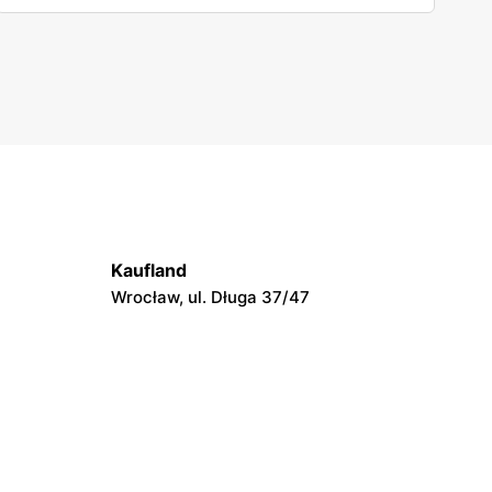
zastanowić, czy tym razem dyskonty naprawdę dowożą
jakość.
Kaufland
Wrocław, ul. Długa 37/47