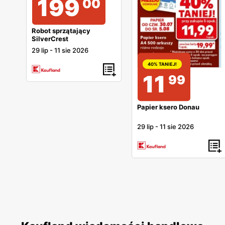
199
00
Robot sprzątający
SilverCrest
29 lip
-
11 sie 2026
40% TANIEJ!
11
99
Papier ksero Donau
29 lip
-
11 sie 2026