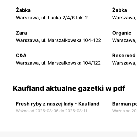
Wyszyńskiego 13/15
Żabka
Żabka
Kaufland
Kaufland
Warszawa, ul. Łucka 2/4/6 lok. 2
Warszawa, u
Siedlce, ul. Sokołowska 113
Ostrów Maz
Zara
Organic
Kaufland
Kaufland
Warszawa, ul. Marszałkowska 104-122
Warszawa, 
Płock, ul. Konstantego Ildefonsa
Radom, ul.
Gałczyńskiego 11
C&A
Reserved
Warszawa, ul. Marszałkowska 104/122
Warszawa, 
Kaufland aktualne gazetki w pdf
Fresh ryby z naszej lady - Kaufland
Barman po
Ważna od 2026-08-06 do 2026-08-11
Ważna od 20