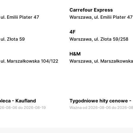
Carrefour Express
Kaufland
l. Emilii Plater 47
Warszawa, ul. Emilii Plater 47
owiecka, ul. Lubiejewska 65
Dęblin, ul. 15 Pułku Piechoty 
4F
Kaufland
ul. Złota 59
Warszawa, ul. Złota 59/258
 Sycyńska 41
Łuków, ul. Przemysłowa 22
H&M
ul. Marszałkowska 104/122
Warszawa, ul. Marszałkowska
leca - Kaufland
Tygodniowe hity cenowe - 
26-08-06 do 2026-08-19
Ważna od 2026-08-06 do 2026-08