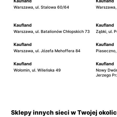
Kaufland
Kaufland
Warszawa, ul. Stalowa 60/64
Warszawa, 
Kaufland
Kaufland
Warszawa, ul. Batalionów Chłopskich 73
Ząbki, ul.
Kaufland
Kaufland
Warszawa, ul. Józefa Mehoffera 84
Piaseczno, 
Kaufland
Kaufland
Wołomin, ul. Wileńska 49
Nowy Dwór 
Jerzego P
Kaufland
Kaufland
Wyszków, ul. Centralna 2
Sochaczew 
Kaufland
Kaufland
Sklepy innych sieci w Twojej okoli
Skierniewice, ul. Ks. Kard. Prym. Stefana
Łowicz, ul