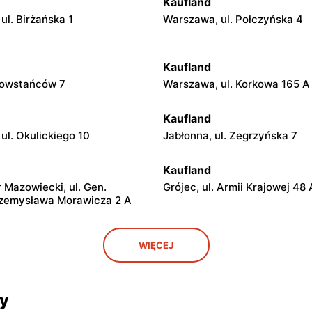
Kaufland
ul. Birżańska 1
Warszawa, ul. Połczyńska 4
Kaufland
 Powstańców 7
Warszawa, ul. Korkowa 165 A
Kaufland
ul. Okulickiego 10
Jabłonna, ul. Zegrzyńska 7
Kaufland
Mazowiecki, ul. Gen.
Grójec, ul. Armii Krajowej 48 
rzemysława Morawicza 2 A
Kaufland
WIĘCEJ
al. 600-lecia 39
Garwolin, ul. Kościuszki 65
Kaufland
cy
. Stefana Starzyńskiego 10-12
Ciechanów, ul. Armii Krajowej