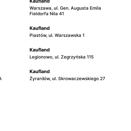
Kaufland
Warszawa, ul. Gen. Augusta Emila
Fieldorfa Nila 41
Kaufland
Piastów, ul. Warszawska 1
Kaufland
Legionowo, ul. Zegrzyńska 115
Kaufland
A
Żyrardów, ul. Skrowaczewskiego 27
Kaufland
Płońsk, ul. Żołnierzy Wyklętych 16
Kaufland
 15
Kozienice, ul. Warszawska 59e