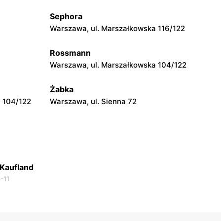
Sephora
Kaufland
Warszawa, ul. Marszałkowska 116/122
Wilków 5i
Radom, ul. 25 Czerwca 46 A
Rossmann
Kaufland
Warszawa, ul. Marszałkowska 104/122
Ostrołęka, ul. Gen. Augusta Emila
Fieldorfa Nila 28
Żabka
 104/122
Warszawa, ul. Sienna 72
Kaufland
-11