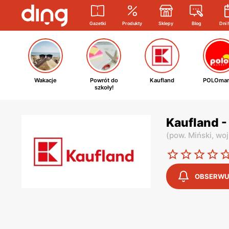
Gazetki
Produkty
Sklepy
Blog
Dni 
Wakacje
Powrót do
Kaufland
POLOmar
szkoły!
Kaufland -
(
pow. Miński,
woj
OBSERWU