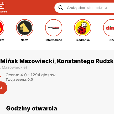
handlu
ket
Netto
Intermarche
Biedronka
Din
 Mińsk Mazowiecki, Konstantego Rudzk
. Mazowieckie
)
Ocena: 4.0 - 1294 głosów
Twoja ocena: 0.0
J
Godziny otwarcia