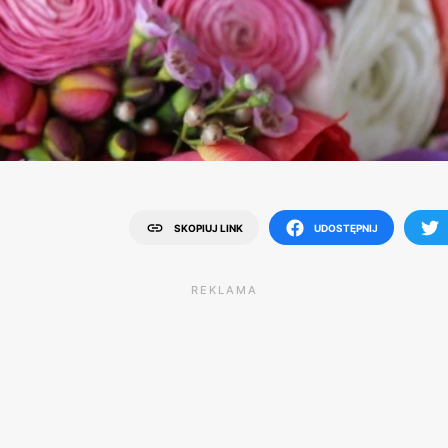
SKOPIUJ LINK
UDOSTĘPNIJ
REKLAMA