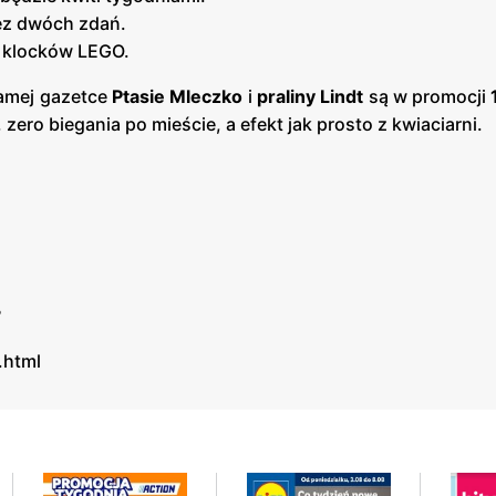
bez dwóch zdań.
z klocków LEGO.
samej gazetce
Ptasie Mleczko
i
praliny Lindt
są w promocji
ero biegania po mieście, a efekt jak prosto z kwiaciarni.
?
.html