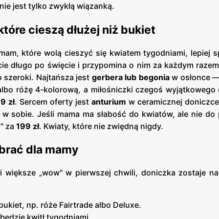
nie jest tylko zwykłą wiązanką.
óre cieszą dłużej niż bukiet
a mam, które wolą cieszyć się kwiatem tygodniami, lepiej 
ecie długo po święcie i przypomina o nim za każdym raz
 szeroki. Najtańsza jest
gerbera lub begonia
w osłonce 
lbo różę 4-kolorową, a miłośniczki czegoś wyjątkowego
9 zł
. Sercem oferty jest
anturium
w ceramicznej doniczce
w sobie. Jeśli mama ma słabość do kwiatów, ale nie do 
" za
199 zł
. Kwiaty, które nie zwiędną nigdy.
ybrać dla mamy
i większe „wow" w pierwszej chwili, doniczka zostaje na
kiet, np. róże Fairtrade albo Deluxe.
będzie kwitł tygodniami.