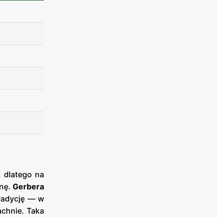
 dlatego na
snę.
Gerbera
radycję — w
achnie. Taka