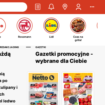
o
Rossmann
Lidl
Czas na
Ta
grilla!
kosm
 REDAKCJA DING
GAZETKI
ażdą
Gazetki promocyjne -
wybrane dla Ciebie
nią
a po
ulipany i
ych
el ledwo