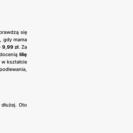
sprawdzą się
em, gdy mama
—
9,99 zł
. Za
 docenią
lilię
 w kształcie
podlewania,
 dłużej. Oto