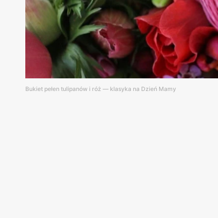
Bukiet pełen tulipanów i róż — klasyka na Dzień Mamy