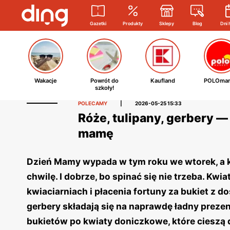
Gazetki
Produkty
Sklepy
Blog
Dni 
Wakacje
Powrót do
Kaufland
POLOmar
szkoły!
POLECAMY
|
2026-05-25 15:33
Róże, tulipany, gerbery —
mamę
Dzień Mamy wypada w tym roku we wtorek, a kw
chwilę. I dobrze, bo spinać się nie trzeba. K
kwiaciarniach i płacenia fortuny za bukiet z 
gerbery składają się na naprawdę ładny prezent
bukietów po kwiaty doniczkowe, które cieszą 