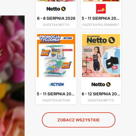
6
-
8 SIERPNIA 2026
5
-
11 SIERPNIA 2026
GAZETKA NETTO
GAZETKA POLOMARKET
5
-
11 SIERPNIA 2026
6
-
12 SIERPNIA 2026
GAZETKA ACTION
GAZETKA NETTO
ZOBACZ WSZYSTKIE