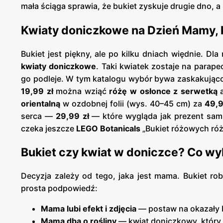
mała ściąga sprawia, że bukiet zyskuje drugie dno, a 
Kwiaty doniczkowe na Dzień Mamy, kt
Bukiet jest piękny, ale po kilku dniach więdnie. Dl
kwiaty doniczkowe
. Taki kwiatek zostaje na parap
go podleje. W tym katalogu wybór bywa zaskakująco
19,99 zł
można wziąć
różę w osłonce z serwetką
a
orientalną
w ozdobnej folii (wys. 40–45 cm) za
49,9
serca —
29,99 zł
— które wygląda jak prezent sam 
czeka jeszcze
LEGO Botanicals
„Bukiet różowych róż
Bukiet czy kwiat w doniczce? Co w
Decyzja zależy od tego, jaka jest mama. Bukiet rob
prosta podpowiedź:
Mama lubi efekt i zdjęcia
— postaw na okazały bu
Mama dba o rośliny
— kwiat doniczkowy, który 