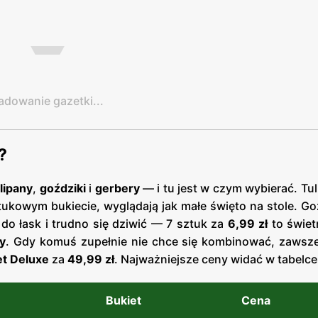
adowanie gazetki...
?
lipany
,
goździki
i
gerbery
— i tu jest w czym wybierać. Tu
tukowym bukiecie, wyglądają jak małe święto na stole. Go
y do łask i trudno się dziwić — 7 sztuk za
6,99 zł
to świet
y
. Gdy komuś zupełnie nie chce się kombinować, zawsz
et Deluxe
za
49,99 zł
. Najważniejsze ceny widać w tabelce 
Bukiet
Cena