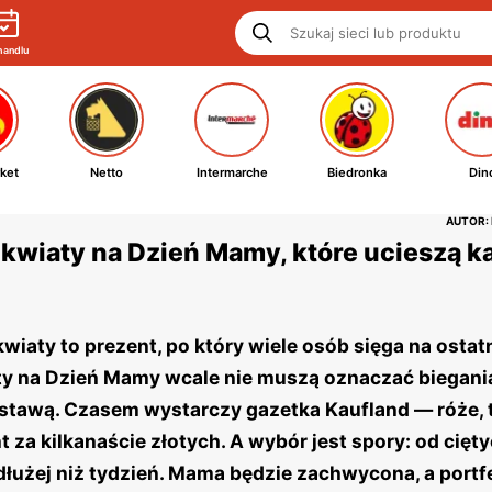
handlu
ket
Netto
Intermarche
Biedronka
Din
AUTOR:
 kwiaty na Dzień Mamy, które ucieszą k
iaty to prezent, po który wiele osób sięga na ostat
wiaty na Dzień Mamy wcale nie muszą oznaczać biegani
dostawą. Czasem wystarczy gazetka Kaufland — róże, t
 za kilkanaście złotych. A wybór jest spory: od cięt
dłużej niż tydzień. Mama będzie zachwycona, a portf