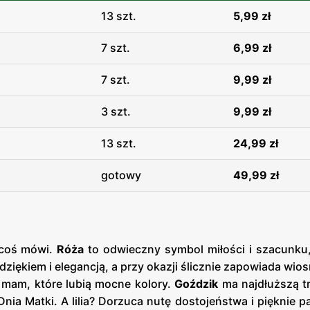
13 szt.
5,99 zł
7 szt.
6,99 zł
7 szt.
9,99 zł
3 szt.
9,99 zł
13 szt.
24,99 zł
gotowy
49,99 zł
 coś mówi.
Róża
to odwieczny symbol miłości i szacunku,
dziękiem i elegancją, a przy okazji ślicznie zapowiada wio
u mam, które lubią mocne kolory.
Goździk
ma najdłuższą t
Dnia Matki. A lilia? Dorzuca nutę dostojeństwa i pięknie p