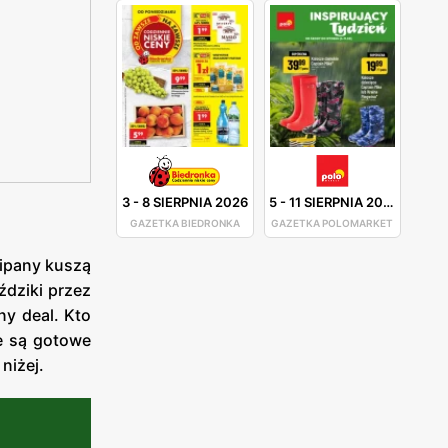
3
-
8 SIERPNIA 2026
5
-
11 SIERPNIA 2026
GAZETKA BIEDRONKA
GAZETKA POLOMARKET
lipany kuszą
ździki przez
ny deal. Kto
e są gotowe
niżej.