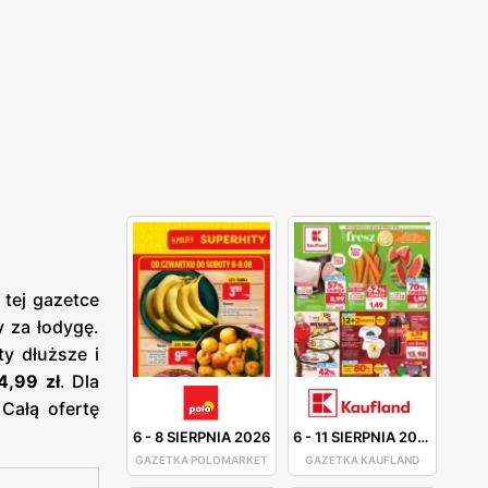
 tej gazetce
 za łodygę.
ty dłuższe i
4,99 zł
. Dla
Całą ofertę
6
-
8 SIERPNIA 2026
6
-
11 SIERPNIA 2026
GAZETKA POLOMARKET
GAZETKA KAUFLAND