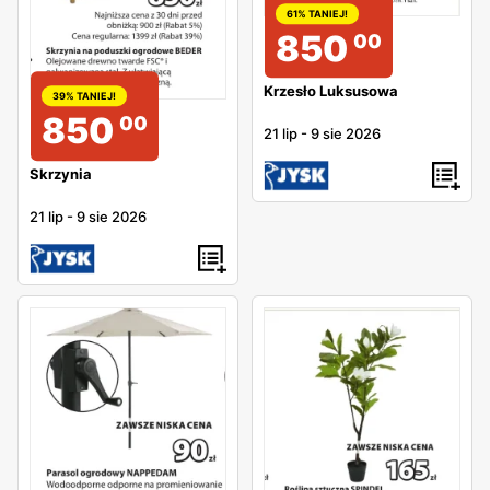
61% TANIEJ!
850
00
Krzesło Luksusowa
39% TANIEJ!
850
00
21 lip
-
9 sie 2026
Skrzynia
21 lip
-
9 sie 2026