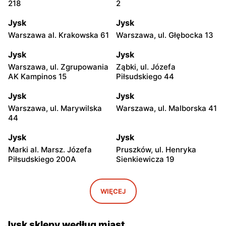
218
2
Jysk
Jysk
Warszawa al. Krakowska 61
Warszawa, ul. Głębocka 13
Jysk
Jysk
Warszawa, ul. Zgrupowania
Ząbki, ul. Józefa
AK Kampinos 15
Piłsudskiego 44
Jysk
Jysk
Warszawa, ul. Marywilska
Warszawa, ul. Malborska 41
44
Jysk
Jysk
Marki al. Marsz. Józefa
Pruszków, ul. Henryka
Piłsudskiego 200A
Sienkiewicza 19
Jysk
Jysk
Stara Iwiczna, ul. Nowa 4
Wołomin, ul. Geodetów 2
WIĘCEJ
Jysk
Jysk
Podkowa Leśna, ul. Gołębia
Łubna, ul. Łubna 69
Jysk sklepy według miast