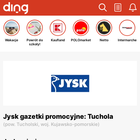
Wakacje
Powrót do
Kaufland
POLOmarket
Netto
Intermarche
szkoły!
Jysk gazetki promocyjne: Tuchola
(
pow. Tucholski,
woj. Kujawsko-pomorskie
)