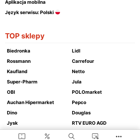
Aplikacja mobilna
Język serwisu: Polski
TOP sklepy
Biedronka
Lidl
Rossmann
Carrefour
Kaufland
Netto
Super-Pharm
Jula
OBI
POLOmarket
Auchan Hipermarket
Pepco
Dino
Douglas
Jysk
RTV EURO AGD
Action
Media Expert