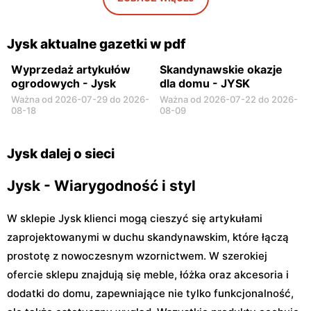
Jysk
Jysk
Rawa Mazowiecka, ul.
Łowicz, ul. Warszawska 1
Władysława Stanisława
Jysk aktualne gazetki w pdf
Reymonta 7a
Wyprzedaż artykułów
Skandynawskie okazje
ogrodowych - Jysk
dla domu - JYSK
Ważna od 2026-07-29 do 2026-
Ważna od 2026-07-22 do 2026-
08-18
08-09
Jysk dalej o sieci
Jysk - Wiarygodność i styl
W sklepie Jysk klienci mogą cieszyć się artykułami
zaprojektowanymi w duchu skandynawskim, które łączą
prostotę z nowoczesnym wzornictwem. W szerokiej
ofercie sklepu znajdują się meble, łóżka oraz akcesoria i
dodatki do domu, zapewniające nie tylko funkcjonalność,