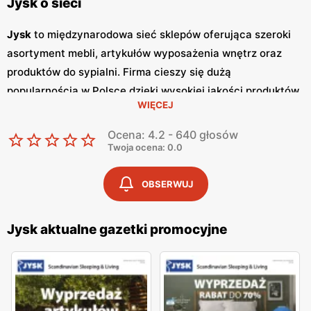
Jysk o sieci
Jysk
to międzynarodowa sieć sklepów oferująca szeroki
asortyment mebli, artykułów wyposażenia wnętrz oraz
produktów do sypialni. Firma cieszy się dużą
popularnością w Polsce dzięki wysokiej jakości produktów,
WIĘCEJ
nowoczesnemu designowi oraz atrakcyjnym
niskim
cenom
. Klienci cenią sobie również częste
promocje
, które
Ocena: 4.2 - 640 głosów
umożliwiają zakup wyjątkowych mebli i dodatków w
Twoja ocena: 0.0
korzystnych cenach. Jednym z kluczowych elementów
strategii marketingowej
Jysk
są regularnie wydawane
OBSERWUJ
gazetki promocyjne
.
Gazetki
te prezentują najnowsze
oferty specjalne, nowości produktowe oraz sezonowe
Jysk aktualne gazetki promocyjne
wyprzedaże, dzięki czemu klienci mogą planować swoje
zakupy i korzystać z wyjątkowych okazji cenowych. Są
one dostępne zarówno w formie papierowej w sklepach,
jak i online, co umożliwia łatwy dostęp do aktualnych ofert.