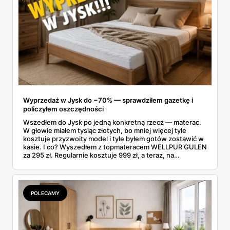
Wyprzedaż w Jysk do −70% — sprawdziłem gazetkę i
policzyłem oszczędności
Wszedłem do Jysk po jedną konkretną rzecz — materac.
W głowie miałem tysiąc złotych, bo mniej więcej tyle
kosztuje przyzwoity model i tyle byłem gotów zostawić w
kasie. I co? Wyszedłem z topmateracem WELLPUR GULEN
za 295 zł. Regularnie kosztuje 999 zł, a teraz, na
wyprzedaży w Jysk, poleciał o 70% w dół. Rachunek
zrobiłem jeszcze na parkingu: w kieszeni zostało mi jakieś
700 zł.
POLECAMY