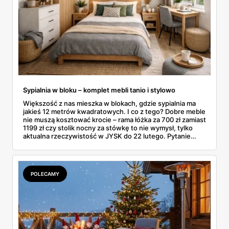
Sypialnia w bloku – komplet mebli tanio i stylowo
Większość z nas mieszka w blokach, gdzie sypialnia ma
jakieś 12 metrów kwadratowych. I co z tego? Dobre meble
nie muszą kosztować krocie – rama łóżka za 700 zł zamiast
1199 zł czy stolik nocny za stówkę to nie wymysł, tylko
aktualna rzeczywistość w JYSK do 22 lutego. Pytanie
brzmi: jak poskładać całość, żeby nie wyglądało to jak
sklecony namiot? W blokowej sypialni liczy się każdy
centymetr, każda złotówka i każdy pomysł na sprytne
rozwiązanie.
POLECAMY