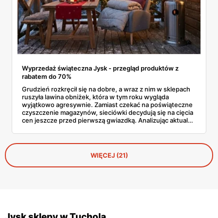
Wyprzedaż świąteczna Jysk - przegląd produktów z
rabatem do 70%
Grudzień rozkręcił się na dobre, a wraz z nim w sklepach
ruszyła lawina obniżek, która w tym roku wygląda
wyjątkowo agresywnie. Zamiast czekać na poświąteczne
czyszczenie magazynów, sieciówki decydują się na cięcia
cen jeszcze przed pierwszą gwiazdką. Analizując aktualne
oferty, widać wyraźnie, że Jysk wyprzedaż traktuje serio,
oferując produkty z rabatami sięgającymi głębokich
kilkudziesięciu procent. To doskonały moment, by
uzupełnić braki w dekoracjach lub wymienić wysłużony
WIĘCEJ (21)
materac, nie rujnując przy tym domowego budżetu tuż
przed wizytą gości.
Jysk sklepy w Tuchola