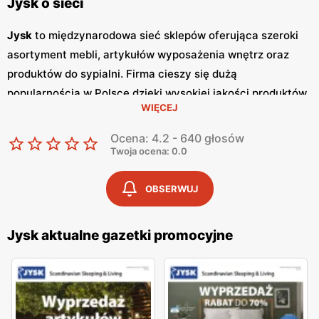
Jysk o sieci
Jysk
to międzynarodowa sieć sklepów oferująca szeroki
asortyment mebli, artykułów wyposażenia wnętrz oraz
produktów do sypialni. Firma cieszy się dużą
popularnością w Polsce dzięki wysokiej jakości produktów,
WIĘCEJ
nowoczesnemu designowi oraz atrakcyjnym
niskim
cenom
. Klienci cenią sobie również częste
promocje
, które
Ocena: 4.2 - 640 głosów
umożliwiają zakup wyjątkowych mebli i dodatków w
Twoja ocena: 0.0
korzystnych cenach. Jednym z kluczowych elementów
strategii marketingowej
Jysk
są regularnie wydawane
OBSERWUJ
gazetki promocyjne
.
Gazetki
te prezentują najnowsze
oferty specjalne, nowości produktowe oraz sezonowe
Jysk aktualne gazetki promocyjne
wyprzedaże, dzięki czemu klienci mogą planować swoje
zakupy i korzystać z wyjątkowych okazji cenowych. Są
one dostępne zarówno w formie papierowej w sklepach,
jak i online, co umożliwia łatwy dostęp do aktualnych ofert.