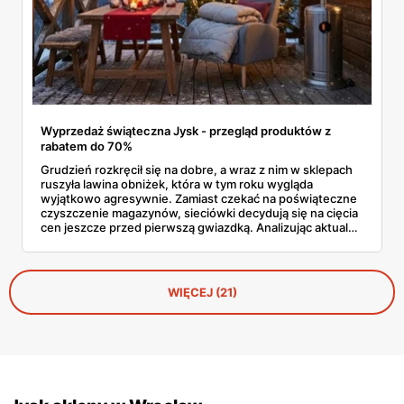
Wyprzedaż świąteczna Jysk - przegląd produktów z
rabatem do 70%
Grudzień rozkręcił się na dobre, a wraz z nim w sklepach
ruszyła lawina obniżek, która w tym roku wygląda
wyjątkowo agresywnie. Zamiast czekać na poświąteczne
czyszczenie magazynów, sieciówki decydują się na cięcia
cen jeszcze przed pierwszą gwiazdką. Analizując aktualne
oferty, widać wyraźnie, że Jysk wyprzedaż traktuje serio,
oferując produkty z rabatami sięgającymi głębokich
kilkudziesięciu procent. To doskonały moment, by
uzupełnić braki w dekoracjach lub wymienić wysłużony
WIĘCEJ (21)
materac, nie rujnując przy tym domowego budżetu tuż
przed wizytą gości.