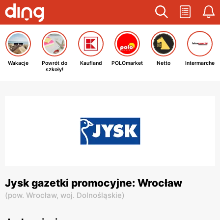
Wakacje
Powrót do
Kaufland
POLOmarket
Netto
Intermarche
szkoły!
Jysk gazetki promocyjne: Wrocław
(
pow. Wrocław,
woj. Dolnośląskie
)