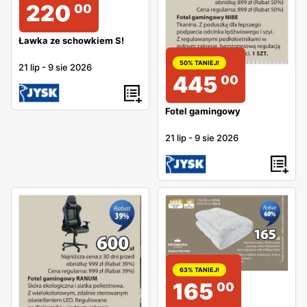
220
00
Ławka ze schowkiem S!
50% TANIEJ!
21 lip
-
9 sie 2026
445
00
Fotel gamingowy
21 lip
-
9 sie 2026
63% TANIEJ!
165
00