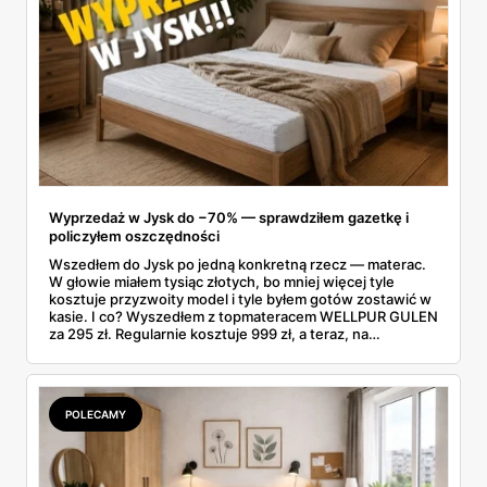
Wyprzedaż w Jysk do −70% — sprawdziłem gazetkę i
policzyłem oszczędności
Wszedłem do Jysk po jedną konkretną rzecz — materac.
W głowie miałem tysiąc złotych, bo mniej więcej tyle
kosztuje przyzwoity model i tyle byłem gotów zostawić w
kasie. I co? Wyszedłem z topmateracem WELLPUR GULEN
za 295 zł. Regularnie kosztuje 999 zł, a teraz, na
wyprzedaży w Jysk, poleciał o 70% w dół. Rachunek
zrobiłem jeszcze na parkingu: w kieszeni zostało mi jakieś
700 zł.
POLECAMY