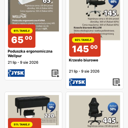
61% TANIEJ!
65
00
60% TANIEJ!
145
00
Poduszka ergonomiczna
Wellpur
Krzesło biurowe
21 lip
-
9 sie 2026
21 lip
-
9 sie 2026
51% TANIEJ!