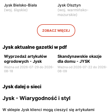
Jysk Bielsko-Biała
Jysk Olsztyn
Jysk
Jysk
(
woj. śląskie
)
(
woj. warmińsko-
mazurskie
)
Płońsk, ul. Warszawska 59
Skierniewice, ul. Jana III
Sobieskiego 5A
Jysk
Jysk
ZOBACZ WIĘCEJ
Rawa Mazowiecka, ul.
Łowicz, ul. Warszawska 1
Władysława Stanisława
Reymonta 7a
Jysk aktualne gazetki w pdf
Wyprzedaż artykułów
Skandynawskie okazje
ogrodowych - Jysk
dla domu - JYSK
Ważna od 2026-07-29 do 2026-
Ważna od 2026-07-22 do 2026-
08-18
08-09
Jysk dalej o sieci
Jysk - Wiarygodność i styl
W sklepie Jysk klienci mogą cieszyć się artykułami