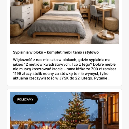
Sypialnia w bloku – komplet mebli tanio i stylowo
Większość z nas mieszka w blokach, gdzie sypialnia ma
jakieś 12 metrów kwadratowych. I co z tego? Dobre meble
nie muszą kosztować krocie – rama łóżka za 700 zł zamiast
1199 zł czy stolik nocny za stówkę to nie wymysł, tylko
aktualna rzeczywistość w JYSK do 22 lutego. Pytanie
brzmi: jak poskładać całość, żeby nie wyglądało to jak
sklecony namiot? W blokowej sypialni liczy się każdy
centymetr, każda złotówka i każdy pomysł na sprytne
rozwiązanie.
POLECAMY