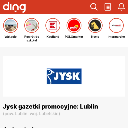
Wakacje
Powrót do
Kaufland
POLOmarket
Netto
Intermarche
szkoły!
Jysk gazetki promocyjne: Lublin
(
pow. Lublin,
woj. Lubelskie
)