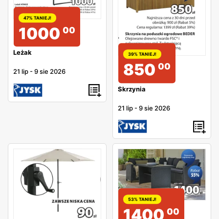
47% TANIEJ!
1000
00
Leżak
39% TANIEJ!
850
00
21 lip
-
9 sie 2026
Skrzynia
21 lip
-
9 sie 2026
53% TANIEJ!
1400
00