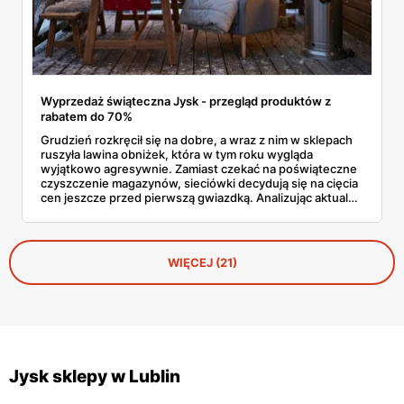
Wyprzedaż świąteczna Jysk - przegląd produktów z
rabatem do 70%
Grudzień rozkręcił się na dobre, a wraz z nim w sklepach
ruszyła lawina obniżek, która w tym roku wygląda
wyjątkowo agresywnie. Zamiast czekać na poświąteczne
czyszczenie magazynów, sieciówki decydują się na cięcia
cen jeszcze przed pierwszą gwiazdką. Analizując aktualne
oferty, widać wyraźnie, że Jysk wyprzedaż traktuje serio,
oferując produkty z rabatami sięgającymi głębokich
kilkudziesięciu procent. To doskonały moment, by
uzupełnić braki w dekoracjach lub wymienić wysłużony
WIĘCEJ (21)
materac, nie rujnując przy tym domowego budżetu tuż
przed wizytą gości.
Jysk sklepy w Lublin