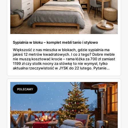
Sypialnia w bloku – komplet mebli tanio i stylowo
Większość z nas mieszka w blokach, gdzie sypialnia ma
jakieś 12 metrów kwadratowych. I co z tego? Dobre meble
nie muszą kosztować krocie – rama łóżka za 700 zł zamiast
1199 zł czy stolik nocny za stówkę to nie wymysł, tylko
aktualna rzeczywistość w JYSK do 22 lutego. Pytanie
brzmi: jak poskładać całość, żeby nie wyglądało to jak
sklecony namiot? W blokowej sypialni liczy się każdy
centymetr, każda złotówka i każdy pomysł na sprytne
rozwiązanie.
POLECAMY