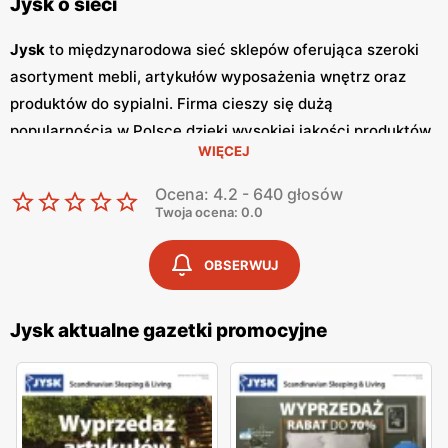
Jysk o sieci
Jysk
to międzynarodowa sieć sklepów oferująca szeroki
asortyment mebli, artykułów wyposażenia wnętrz oraz
produktów do sypialni. Firma cieszy się dużą
popularnością w Polsce dzięki wysokiej jakości produktów,
WIĘCEJ
nowoczesnemu designowi oraz atrakcyjnym
niskim
cenom
. Klienci cenią sobie również częste
promocje
, które
Ocena: 4.2 - 640 głosów
umożliwiają zakup wyjątkowych mebli i dodatków w
Twoja ocena: 0.0
korzystnych cenach. Jednym z kluczowych elementów
strategii marketingowej
Jysk
są regularnie wydawane
OBSERWUJ
gazetki promocyjne
.
Gazetki
te prezentują najnowsze
oferty specjalne, nowości produktowe oraz sezonowe
Jysk aktualne gazetki promocyjne
wyprzedaże, dzięki czemu klienci mogą planować swoje
zakupy i korzystać z wyjątkowych okazji cenowych. Są
one dostępne zarówno w formie papierowej w sklepach,
jak i online, co umożliwia łatwy dostęp do aktualnych ofert.