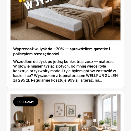
Wyprzedaż w Jysk do −70% — sprawdziłem gazetkę i
policzyłem oszczędności
Wszedłem do Jysk po jedną konkretną rzecz — materac.
W głowie miałem tysiąc złotych, bo mniej więcej tyle
kosztuje przyzwoity model i tyle byłem gotów zostawić w
kasie. I co? Wyszedłem z topmateracem WELLPUR GULEN
za 295 zł. Regularnie kosztuje 999 zł, a teraz, na
wyprzedaży w Jysk, poleciał o 70% w dół. Rachunek
zrobiłem jeszcze na parkingu: w kieszeni zostało mi jakieś
700 zł.
POLECAMY