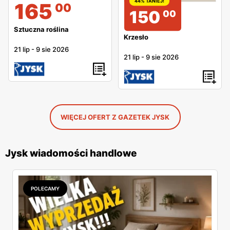
44% TANIEJ!
165
00
150
00
Sztuczna roślina
Krzesło
21 lip
-
9 sie 2026
21 lip
-
9 sie 2026
WIĘCEJ OFERT Z GAZETEK JYSK
Jysk wiadomości handlowe
POLECAMY