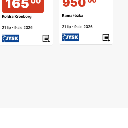
950
165
00
00
Rama łóżka
Kołdra Kronborg
21 lip
-
9 sie 2026
21 lip
-
9 sie 2026