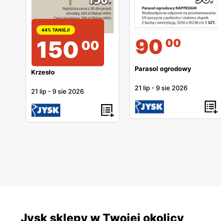
44% TANIEJ!
90
150
00
00
Parasol ogrodowy
Krzesło
21 lip
-
9 sie 2026
21 lip
-
9 sie 2026
Jysk sklepy w Twojej okolicy