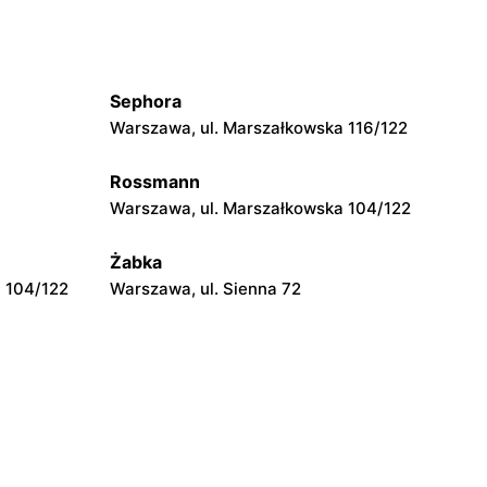
Jysk
Grójec, ul. Armii Krajowej 50
Sephora
Jysk
Warszawa, ul. Marszałkowska 116/122
1
Płońsk, ul. Warszawska 59
Rossmann
Jysk
Warszawa, ul. Marszałkowska 104/122
Opinogóra Górna, ul. Władysławowo 65
Żabka
 104/122
Warszawa, ul. Sienna 72