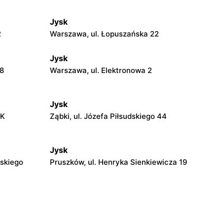
Jysk
2
Warszawa, ul. Łopuszańska 22
Jysk
18
Warszawa, ul. Elektronowa 2
Jysk
AK
Ząbki, ul. Józefa Piłsudskiego 44
Jysk
dskiego
Pruszków, ul. Henryka Sienkiewicza 19
Jysk
Milanówek, ul. Królewska 123A