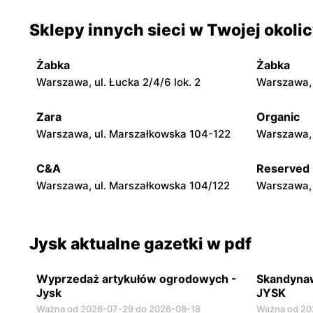
Jysk
Jysk
Sklepy innych sieci w Twojej okoli
Nowy Dwór Mazowiecki, ul. Warszawska
Grodzisk M
30
14
Żabka
Żabka
Jysk
Jysk
Warszawa, ul. Łucka 2/4/6 lok. 2
Warszawa, u
Żyrardów, ul. Kilińskiego 9
Sochaczew,
Zara
Organic
Jysk
Jysk
Warszawa, ul. Marszałkowska 104-122
Warszawa, 
Skierniewice, ul. Jana III Sobieskiego 5A
Rawa Mazow
Stanisław
C&A
Reserved
Warszawa, ul. Marszałkowska 104/122
Warszawa, 
Jysk aktualne gazetki w pdf
Wyprzedaż artykułów ogrodowych -
Skandynaw
Jysk
JYSK
Ważna od 2026-07-29 do 2026-08-18
Ważna od 20