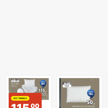
61% TANIEJ!
115
00