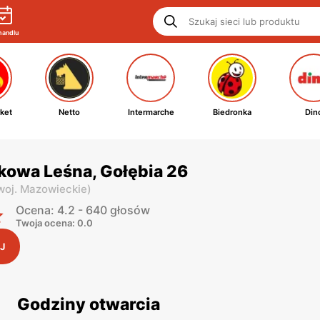
handlu
ket
Netto
Intermarche
Biedronka
Din
kowa Leśna, Gołębia 26
woj. Mazowieckie
)
Ocena: 4.2 - 640 głosów
Twoja ocena: 0.0
J
Godziny otwarcia