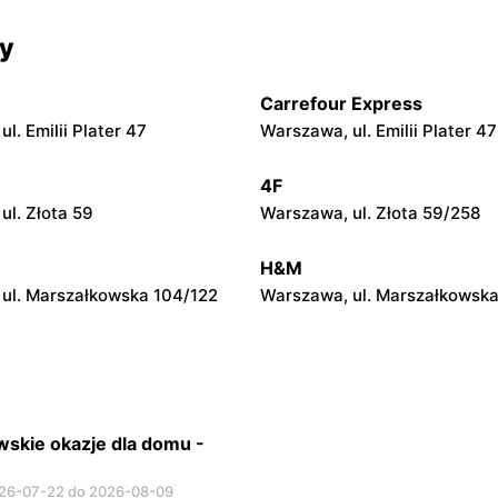
Jysk
cy
azowiecki, ul. Żyrardowska
Stojadła, ul. Warszawska 63
Carrefour Express
Jysk
l. Emilii Plater 47
Warszawa, ul. Emilii Plater 47
 ul. Wójtówka 2b
Garwolin, ul. Trakt Lwowski 4
4F
Jysk
ul. Złota 59
Warszawa, ul. Złota 59/258
iecka, ul. Władysława
Łowicz, ul. Warszawska 1
a Reymonta 7a
H&M
ul. Marszałkowska 104/122
Warszawa, ul. Marszałkowska
skie okazje dla domu -
26-07-22 do 2026-08-09