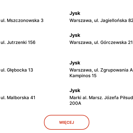
Jysk
 ul. Mszczonowska 3
Warszawa, ul. Jagiellońska 8
Jysk
ul. Jutrzenki 156
Warszawa, ul. Górczewska 2
Jysk
ul. Głębocka 13
Warszawa, ul. Zgrupowania 
Kampinos 15
Jysk
ul. Malborska 41
Marki al. Marsz. Józefa Piłsu
200A
Jysk
WIĘCEJ
l. Geodetów 2
Łubna, ul. Łubna 69