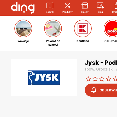
Gazetki
Produkty
Sklepy
Blog
Dni 
Wakacje
Powrót do
Kaufland
POLOmar
szkoły!
Jysk - Pod
(
pow. Grodziski,
OBSERWU