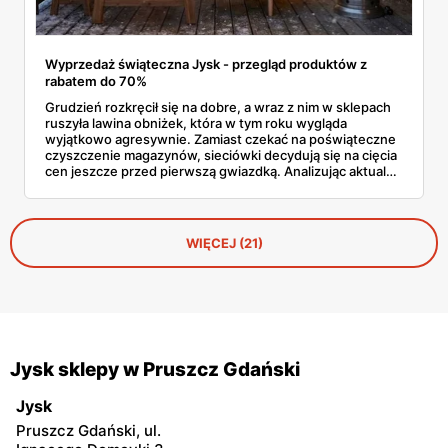
Wyprzedaż świąteczna Jysk - przegląd produktów z
rabatem do 70%
Grudzień rozkręcił się na dobre, a wraz z nim w sklepach
ruszyła lawina obniżek, która w tym roku wygląda
wyjątkowo agresywnie. Zamiast czekać na poświąteczne
czyszczenie magazynów, sieciówki decydują się na cięcia
cen jeszcze przed pierwszą gwiazdką. Analizując aktualne
oferty, widać wyraźnie, że Jysk wyprzedaż traktuje serio,
oferując produkty z rabatami sięgającymi głębokich
kilkudziesięciu procent. To doskonały moment, by
uzupełnić braki w dekoracjach lub wymienić wysłużony
WIĘCEJ (21)
materac, nie rujnując przy tym domowego budżetu tuż
przed wizytą gości.
Jysk sklepy w Pruszcz Gdański
Jysk
Pruszcz Gdański, ul.