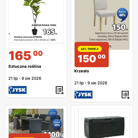
44% TANIEJ!
165
00
150
00
Sztuczna roślina
Krzesło
21 lip
-
9 sie 2026
21 lip
-
9 sie 2026