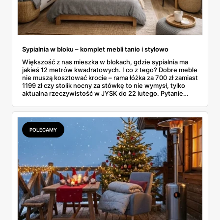
Sypialnia w bloku – komplet mebli tanio i stylowo
Większość z nas mieszka w blokach, gdzie sypialnia ma
jakieś 12 metrów kwadratowych. I co z tego? Dobre meble
nie muszą kosztować krocie – rama łóżka za 700 zł zamiast
1199 zł czy stolik nocny za stówkę to nie wymysł, tylko
aktualna rzeczywistość w JYSK do 22 lutego. Pytanie
brzmi: jak poskładać całość, żeby nie wyglądało to jak
sklecony namiot? W blokowej sypialni liczy się każdy
centymetr, każda złotówka i każdy pomysł na sprytne
rozwiązanie.
POLECAMY