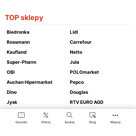
TOP sklepy
Biedronka
Lidl
Rossmann
Carrefour
Kaufland
Netto
Super-Pharm
Jula
OBI
POLOmarket
Auchan Hipermarket
Pepco
Dino
Douglas
Jysk
RTV EURO AGD
Action
Media Expert
Deichmann
Media Markt
Gazetki
Oferty
Szukaj
Blog
Więcej