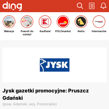
Wakacje
Powrót do
Kaufland
POLOmarket
Netto
Intermarche
szkoły!
Jysk gazetki promocyjne: Pruszcz
Gdański
(
pow. Gdański,
woj. Pomorskie
)