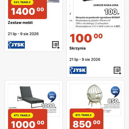
53% TANIEJ!
1400
00
Zestaw mebli
100
21 lip
-
9 sie 2026
00
Skrzynia
21 lip
-
9 sie 2026
61% TANIEJ!
47% TANIEJ!
850
1000
00
00