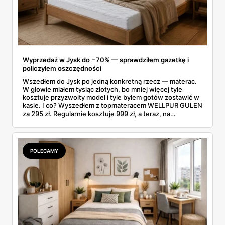
Wyprzedaż w Jysk do −70% — sprawdziłem gazetkę i
policzyłem oszczędności
Wszedłem do Jysk po jedną konkretną rzecz — materac.
W głowie miałem tysiąc złotych, bo mniej więcej tyle
kosztuje przyzwoity model i tyle byłem gotów zostawić w
kasie. I co? Wyszedłem z topmateracem WELLPUR GULEN
za 295 zł. Regularnie kosztuje 999 zł, a teraz, na
wyprzedaży w Jysk, poleciał o 70% w dół. Rachunek
zrobiłem jeszcze na parkingu: w kieszeni zostało mi jakieś
700 zł.
POLECAMY