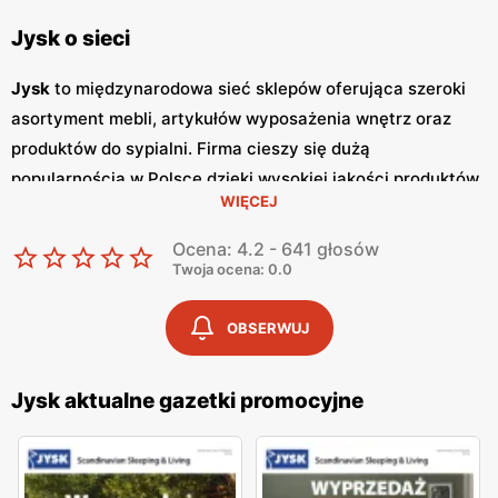
Jysk o sieci
Jysk
to międzynarodowa sieć sklepów oferująca szeroki
asortyment mebli, artykułów wyposażenia wnętrz oraz
produktów do sypialni. Firma cieszy się dużą
popularnością w Polsce dzięki wysokiej jakości produktów,
WIĘCEJ
nowoczesnemu designowi oraz atrakcyjnym
niskim
cenom
. Klienci cenią sobie również częste
promocje
, które
Ocena: 4.2 - 641 głosów
umożliwiają zakup wyjątkowych mebli i dodatków w
Twoja ocena: 0.0
korzystnych cenach. Jednym z kluczowych elementów
strategii marketingowej
Jysk
są regularnie wydawane
OBSERWUJ
gazetki promocyjne
.
Gazetki
te prezentują najnowsze
oferty specjalne, nowości produktowe oraz sezonowe
Jysk aktualne gazetki promocyjne
wyprzedaże, dzięki czemu klienci mogą planować swoje
zakupy i korzystać z wyjątkowych okazji cenowych. Są
one dostępne zarówno w formie papierowej w sklepach,