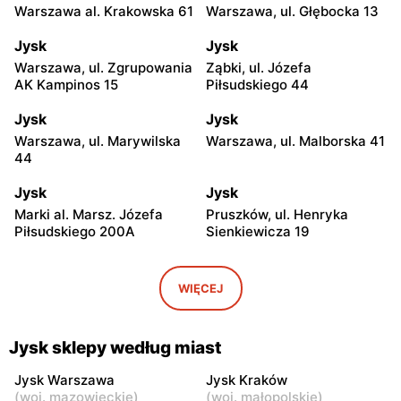
Warszawa al. Krakowska 61
Warszawa, ul. Głębocka 13
Jysk
Jysk
Warszawa, ul. Zgrupowania
Ząbki, ul. Józefa
AK Kampinos 15
Piłsudskiego 44
Jysk
Jysk
Warszawa, ul. Marywilska
Warszawa, ul. Malborska 41
44
Jysk
Jysk
Marki al. Marsz. Józefa
Pruszków, ul. Henryka
Piłsudskiego 200A
Sienkiewicza 19
Jysk
Jysk
Stara Iwiczna, ul. Nowa 4
Wołomin, ul. Geodetów 2
WIĘCEJ
Jysk
Jysk
Podkowa Leśna, ul. Gołębia
Łubna, ul. Łubna 69
Jysk sklepy według miast
26
Jysk Warszawa
Jysk Kraków
Jysk
Jysk
(
woj. mazowieckie
)
(
woj. małopolskie
)