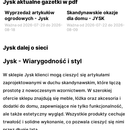
Jysk aktualne gazetki w pdf
Reymonta 7a
Wyprzedaż artykułów
Skandynawskie okazje
ogrodowych - Jysk
dla domu - JYSK
Ważna od 2026-07-29 do 2026-
Ważna od 2026-07-22 do 2026-
08-18
08-09
Jysk dalej o sieci
Jysk - Wiarygodność i styl
W sklepie Jysk klienci mogą cieszyć się artykułami
zaprojektowanymi w duchu skandynawskim, które łączą
prostotę z nowoczesnym wzornictwem. W szerokiej
ofercie sklepu znajdują się meble, łóżka oraz akcesoria i
dodatki do domu, zapewniające nie tylko funkcjonalność,
ale także estetyczny wygląd. Wszystkie produkty cechuje
trwałość i solidne wykonanie, co pozwala cieszyć się nimi
przez długie lata.