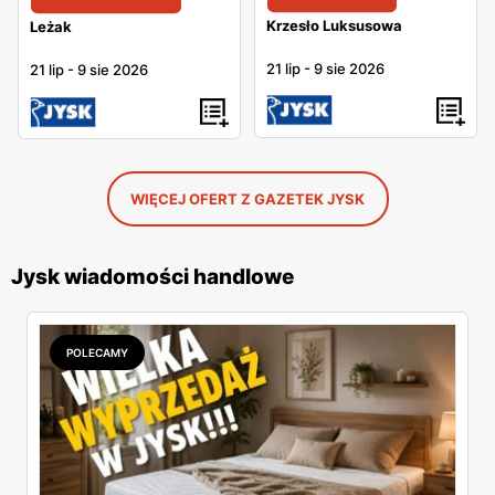
Krzesło Luksusowa
Leżak
21 lip
-
9 sie 2026
21 lip
-
9 sie 2026
WIĘCEJ OFERT Z GAZETEK JYSK
Jysk wiadomości handlowe
POLECAMY