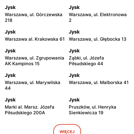
Jysk
Jysk
Warszawa, ul. Górczewska
Warszawa, ul. Elektronowa
218
2
Jysk
Jysk
Warszawa al. Krakowska 61
Warszawa, ul. Głębocka 13
Jysk
Jysk
Warszawa, ul. Zgrupowania
Ząbki, ul. Józefa
AK Kampinos 15
Piłsudskiego 44
Jysk
Jysk
Warszawa, ul. Marywilska
Warszawa, ul. Malborska 41
44
Jysk
Jysk
Marki al. Marsz. Józefa
Pruszków, ul. Henryka
Piłsudskiego 200A
Sienkiewicza 19
Jysk
Jysk
Stara Iwiczna, ul. Nowa 4
Wołomin, ul. Geodetów 2
WIĘCEJ