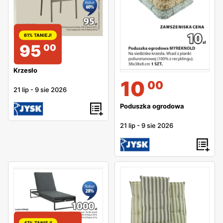
61% TANIEJ!
95
00
Krzesło
10
00
21 lip
-
9 sie 2026
Poduszka ogrodowa
21 lip
-
9 sie 2026
47% TANIEJ!