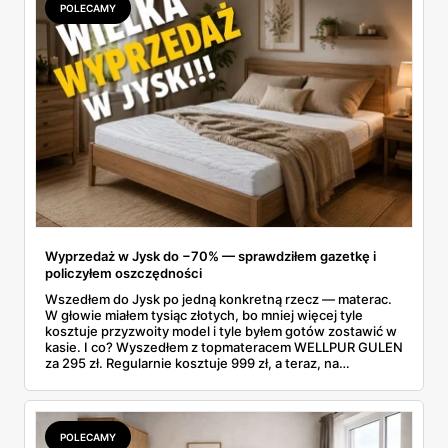
POLECAMY
Wyprzedaż w Jysk do −70% — sprawdziłem gazetkę i
policzyłem oszczędności
Wszedłem do Jysk po jedną konkretną rzecz — materac.
W głowie miałem tysiąc złotych, bo mniej więcej tyle
kosztuje przyzwoity model i tyle byłem gotów zostawić w
kasie. I co? Wyszedłem z topmateracem WELLPUR GULEN
za 295 zł. Regularnie kosztuje 999 zł, a teraz, na
wyprzedaży w Jysk, poleciał o 70% w dół. Rachunek
zrobiłem jeszcze na parkingu: w kieszeni zostało mi jakieś
700 zł.
POLECAMY