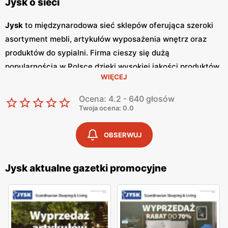
Jysk o sieci
Jysk
to międzynarodowa sieć sklepów oferująca szeroki
asortyment mebli, artykułów wyposażenia wnętrz oraz
produktów do sypialni. Firma cieszy się dużą
popularnością w Polsce dzięki wysokiej jakości produktów,
WIĘCEJ
nowoczesnemu designowi oraz atrakcyjnym
niskim
cenom
. Klienci cenią sobie również częste
promocje
, które
Ocena: 4.2 - 640 głosów
umożliwiają zakup wyjątkowych mebli i dodatków w
Twoja ocena: 0.0
korzystnych cenach. Jednym z kluczowych elementów
strategii marketingowej
Jysk
są regularnie wydawane
OBSERWUJ
gazetki promocyjne
.
Gazetki
te prezentują najnowsze
oferty specjalne, nowości produktowe oraz sezonowe
Jysk aktualne gazetki promocyjne
wyprzedaże, dzięki czemu klienci mogą planować swoje
zakupy i korzystać z wyjątkowych okazji cenowych. Są
one dostępne zarówno w formie papierowej w sklepach,
jak i online, co umożliwia łatwy dostęp do aktualnych ofert.