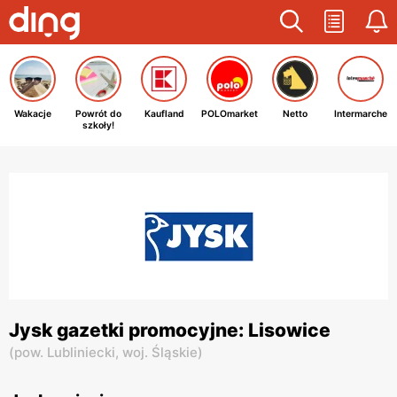
Wakacje
Powrót do
Kaufland
POLOmarket
Netto
Intermarche
szkoły!
Jysk gazetki promocyjne: Lisowice
(
pow. Lubliniecki,
woj. Śląskie
)