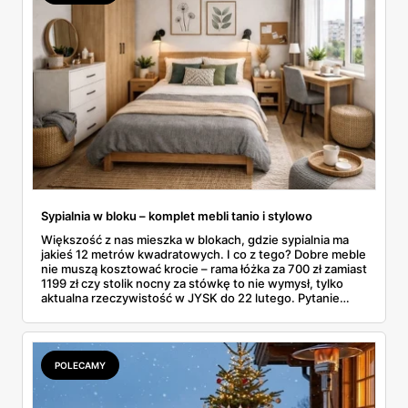
Sypialnia w bloku – komplet mebli tanio i stylowo
Większość z nas mieszka w blokach, gdzie sypialnia ma
jakieś 12 metrów kwadratowych. I co z tego? Dobre meble
nie muszą kosztować krocie – rama łóżka za 700 zł zamiast
1199 zł czy stolik nocny za stówkę to nie wymysł, tylko
aktualna rzeczywistość w JYSK do 22 lutego. Pytanie
brzmi: jak poskładać całość, żeby nie wyglądało to jak
sklecony namiot? W blokowej sypialni liczy się każdy
centymetr, każda złotówka i każdy pomysł na sprytne
rozwiązanie.
POLECAMY