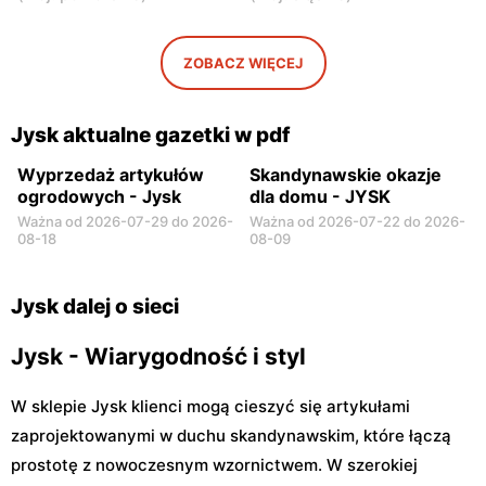
Płońsk, ul. Warszawska 59
Skierniewice, ul. Jana III
Sobieskiego 5A
ZOBACZ WIĘCEJ
Jysk
Jysk
Rawa Mazowiecka, ul.
Łowicz, ul. Warszawska 1
Władysława Stanisława
Jysk aktualne gazetki w pdf
Reymonta 7a
Wyprzedaż artykułów
Skandynawskie okazje
ogrodowych - Jysk
dla domu - JYSK
Ważna od 2026-07-29 do 2026-
Ważna od 2026-07-22 do 2026-
08-18
08-09
Jysk dalej o sieci
Jysk - Wiarygodność i styl
W sklepie Jysk klienci mogą cieszyć się artykułami
zaprojektowanymi w duchu skandynawskim, które łączą
prostotę z nowoczesnym wzornictwem. W szerokiej