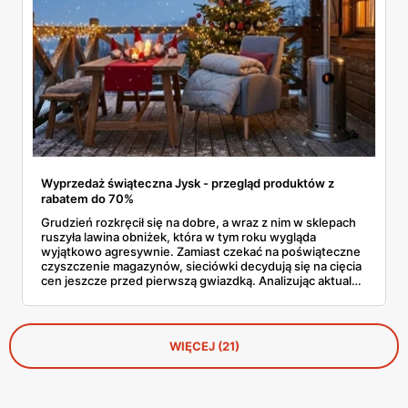
Wyprzedaż świąteczna Jysk - przegląd produktów z
rabatem do 70%
Grudzień rozkręcił się na dobre, a wraz z nim w sklepach
ruszyła lawina obniżek, która w tym roku wygląda
wyjątkowo agresywnie. Zamiast czekać na poświąteczne
czyszczenie magazynów, sieciówki decydują się na cięcia
cen jeszcze przed pierwszą gwiazdką. Analizując aktualne
oferty, widać wyraźnie, że Jysk wyprzedaż traktuje serio,
oferując produkty z rabatami sięgającymi głębokich
kilkudziesięciu procent. To doskonały moment, by
uzupełnić braki w dekoracjach lub wymienić wysłużony
WIĘCEJ (21)
materac, nie rujnując przy tym domowego budżetu tuż
przed wizytą gości.