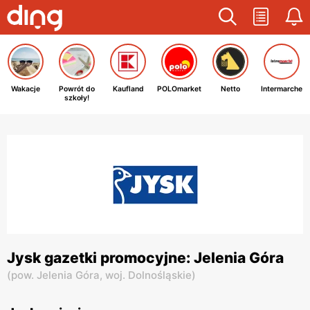
Wakacje
Powrót do
Kaufland
POLOmarket
Netto
Intermarche
szkoły!
Jysk gazetki promocyjne: Jelenia Góra
(
pow. Jelenia Góra,
woj. Dolnośląskie
)