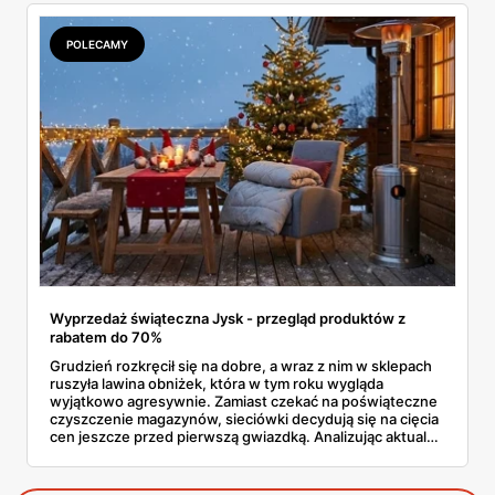
centymetr, każda złotówka i każdy pomysł na sprytne
rozwiązanie.
POLECAMY
Wyprzedaż świąteczna Jysk - przegląd produktów z
rabatem do 70%
Grudzień rozkręcił się na dobre, a wraz z nim w sklepach
ruszyła lawina obniżek, która w tym roku wygląda
wyjątkowo agresywnie. Zamiast czekać na poświąteczne
czyszczenie magazynów, sieciówki decydują się na cięcia
cen jeszcze przed pierwszą gwiazdką. Analizując aktualne
oferty, widać wyraźnie, że Jysk wyprzedaż traktuje serio,
oferując produkty z rabatami sięgającymi głębokich
kilkudziesięciu procent. To doskonały moment, by