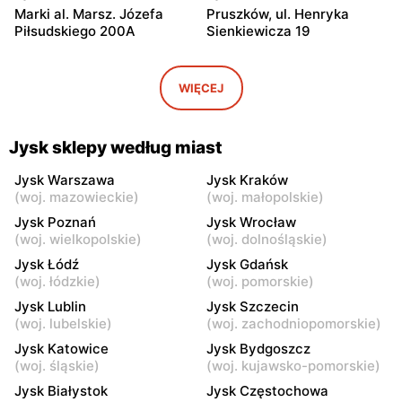
Marki al. Marsz. Józefa
Pruszków, ul. Henryka
Piłsudskiego 200A
Sienkiewicza 19
Jysk
Jysk
Stara Iwiczna, ul. Nowa 4
Wołomin, ul. Geodetów 2
WIĘCEJ
Jysk
Jysk
Podkowa Leśna, ul. Gołębia
Łubna, ul. Łubna 69
Jysk sklepy według miast
26
Jysk Warszawa
Jysk Kraków
Jysk
Jysk
(
woj. mazowieckie
)
(
woj. małopolskie
)
Milanówek, ul. Królewska
Nowy Dwór Mazowiecki, ul.
Jysk Poznań
Jysk Wrocław
123A
Warszawska 30
(
woj. wielkopolskie
)
(
woj. dolnośląskie
)
Jysk Łódź
Jysk Gdańsk
Jysk
Jysk
(
woj. łódzkie
)
(
woj. pomorskie
)
Grodzisk Mazowiecki, ul.
Stojadła, ul. Warszawska
Jysk Lublin
Jysk Szczecin
Żyrardowska 14
63
(
woj. lubelskie
)
(
woj. zachodniopomorskie
)
Jysk
Jysk
Jysk Katowice
Jysk Bydgoszcz
Grójec, ul. Armii Krajowej
Żyrardów, ul. Kilińskiego 9
(
woj. śląskie
)
(
woj. kujawsko-pomorskie
)
50
Jysk Białystok
Jysk Częstochowa