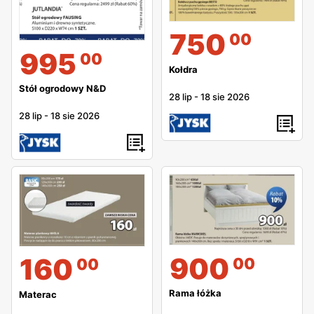
750
00
995
00
Kołdra
Stół ogrodowy N&D
28 lip
-
18 sie 2026
28 lip
-
18 sie 2026
900
160
00
00
Rama łóżka
Materac