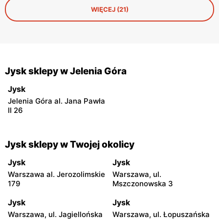
uzupełnić braki w dekoracjach lub wymienić wysłużony
WIĘCEJ (21)
materac, nie rujnując przy tym domowego budżetu tuż
przed wizytą gości.
Jysk sklepy w Jelenia Góra
Jysk
Jelenia Góra al. Jana Pawła
II 26
Jysk sklepy w Twojej okolicy
Jysk
Jysk
Warszawa al. Jerozolimskie
Warszawa, ul.
179
Mszczonowska 3
Jysk
Jysk
Warszawa, ul. Jagiellońska
Warszawa, ul. Łopuszańska