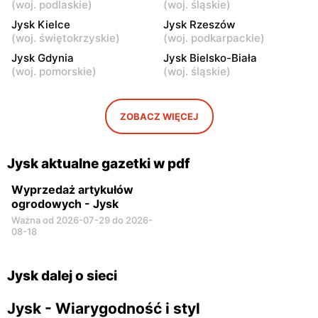
(
woj. podlaskie
)
(
woj. śląskie
)
Jysk
Jysk
Jysk Kielce
Jysk Rzeszów
Sochaczew, ul. Wójtówka
Garwolin, ul. Trakt Lwowski
(
woj. świętokrzyskie
)
(
woj. podkarpackie
)
2b
41
Jysk Gdynia
Jysk Bielsko-Biała
Jysk
Jysk
(
woj. pomorskie
)
(
woj. śląskie
)
Płońsk, ul. Warszawska 59
Skierniewice, ul. Jana III
Sobieskiego 5A
ZOBACZ WIĘCEJ
Jysk
Jysk
Rawa Mazowiecka, ul.
Łowicz, ul. Warszawska 1
Władysława Stanisława
Jysk aktualne gazetki w pdf
Reymonta 7a
Wyprzedaż artykułów
ogrodowych - Jysk
Ważna od 2026-07-29 do 2026-
08-18
Jysk dalej o sieci
Jysk - Wiarygodność i styl