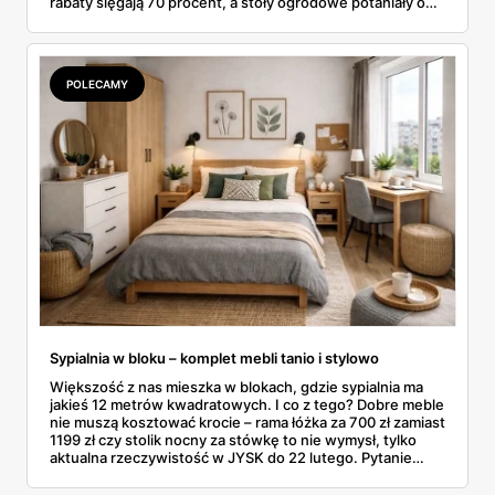
rabaty sięgają 70 procent, a stoły ogrodowe potaniały o
ponad tysiąc złotych. Przejrzałam aktualną ofertę
wyprzedażową pozycja po pozycji i wybrałam rzeczy, przy
których przecena jest realna, a nie tylko marketingowa.
Kilka z nich kończy się szybciej, niż zapowiada kalendarz.
POLECAMY
Sypialnia w bloku – komplet mebli tanio i stylowo
Większość z nas mieszka w blokach, gdzie sypialnia ma
jakieś 12 metrów kwadratowych. I co z tego? Dobre meble
nie muszą kosztować krocie – rama łóżka za 700 zł zamiast
1199 zł czy stolik nocny za stówkę to nie wymysł, tylko
aktualna rzeczywistość w JYSK do 22 lutego. Pytanie
brzmi: jak poskładać całość, żeby nie wyglądało to jak
sklecony namiot? W blokowej sypialni liczy się każdy