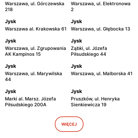
Warszawa, ul. Górczewska
Warszawa, ul. Elektronowa
218
2
Jysk
Jysk
Warszawa al. Krakowska 61
Warszawa, ul. Głębocka 13
Jysk
Jysk
Warszawa, ul. Zgrupowania
Ząbki, ul. Józefa
AK Kampinos 15
Piłsudskiego 44
Jysk
Jysk
Warszawa, ul. Marywilska
Warszawa, ul. Malborska 41
44
Jysk
Jysk
Marki al. Marsz. Józefa
Pruszków, ul. Henryka
Piłsudskiego 200A
Sienkiewicza 19
Jysk
Jysk
Stara Iwiczna, ul. Nowa 4
Wołomin, ul. Geodetów 2
WIĘCEJ
Jysk
Jysk