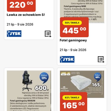
220
00
Ławka ze schowkiem S!
50% TANIEJ!
21 lip
-
9 sie 2026
445
00
Fotel gamingowy
21 lip
-
9 sie 2026
63% TANIEJ!
165
00