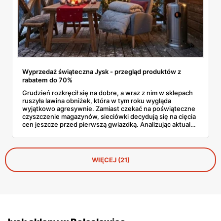
Wyprzedaż świąteczna Jysk - przegląd produktów z
rabatem do 70%
Grudzień rozkręcił się na dobre, a wraz z nim w sklepach
ruszyła lawina obniżek, która w tym roku wygląda
wyjątkowo agresywnie. Zamiast czekać na poświąteczne
czyszczenie magazynów, sieciówki decydują się na cięcia
cen jeszcze przed pierwszą gwiazdką. Analizując aktualne
oferty, widać wyraźnie, że Jysk wyprzedaż traktuje serio,
oferując produkty z rabatami sięgającymi głębokich
kilkudziesięciu procent. To doskonały moment, by
uzupełnić braki w dekoracjach lub wymienić wysłużony
WIĘCEJ (21)
materac, nie rujnując przy tym domowego budżetu tuż
przed wizytą gości.