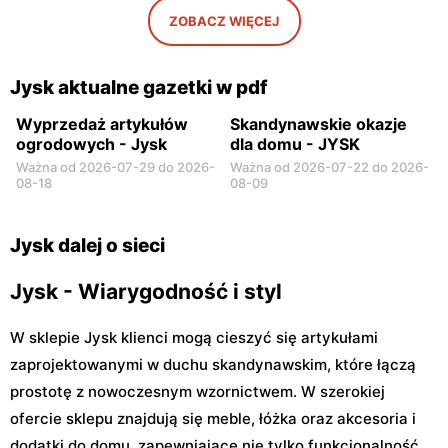
ZOBACZ WIĘCEJ
Jysk
Jysk
Rawa Mazowiecka, ul.
Łowicz, ul. Warszawska 1
Władysława Stanisława
Jysk aktualne gazetki w pdf
Reymonta 7a
Wyprzedaż artykułów
Skandynawskie okazje
ogrodowych - Jysk
dla domu - JYSK
Ważna od 2026-07-29 do 2026-
Ważna od 2026-07-22 do 2026-
08-18
08-09
Jysk dalej o sieci
Jysk - Wiarygodność i styl
W sklepie Jysk klienci mogą cieszyć się artykułami
zaprojektowanymi w duchu skandynawskim, które łączą
prostotę z nowoczesnym wzornictwem. W szerokiej
ofercie sklepu znajdują się meble, łóżka oraz akcesoria i
dodatki do domu, zapewniające nie tylko funkcjonalność,