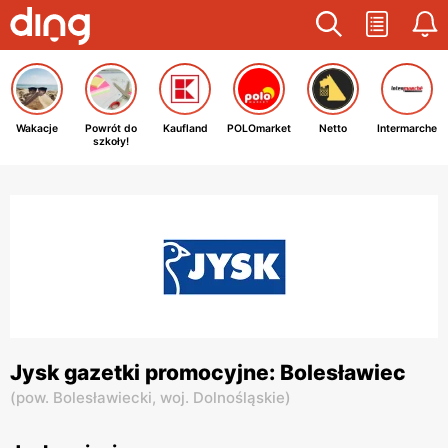
Wakacje
Powrót do
Kaufland
POLOmarket
Netto
Intermarche
szkoły!
Jysk gazetki promocyjne: Bolesławiec
(
pow. Bolesławiecki,
woj. Dolnośląskie
)