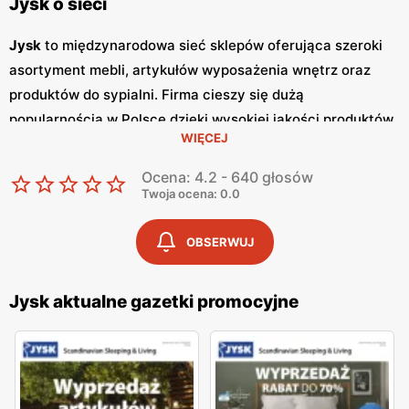
Jysk o sieci
Jysk
to międzynarodowa sieć sklepów oferująca szeroki
asortyment mebli, artykułów wyposażenia wnętrz oraz
produktów do sypialni. Firma cieszy się dużą
popularnością w Polsce dzięki wysokiej jakości produktów,
WIĘCEJ
nowoczesnemu designowi oraz atrakcyjnym
niskim
cenom
. Klienci cenią sobie również częste
promocje
, które
Ocena: 4.2 - 640 głosów
umożliwiają zakup wyjątkowych mebli i dodatków w
Twoja ocena: 0.0
korzystnych cenach. Jednym z kluczowych elementów
strategii marketingowej
Jysk
są regularnie wydawane
OBSERWUJ
gazetki promocyjne
.
Gazetki
te prezentują najnowsze
oferty specjalne, nowości produktowe oraz sezonowe
Jysk aktualne gazetki promocyjne
wyprzedaże, dzięki czemu klienci mogą planować swoje
zakupy i korzystać z wyjątkowych okazji cenowych. Są
one dostępne zarówno w formie papierowej w sklepach,
jak i online, co umożliwia łatwy dostęp do aktualnych ofert.