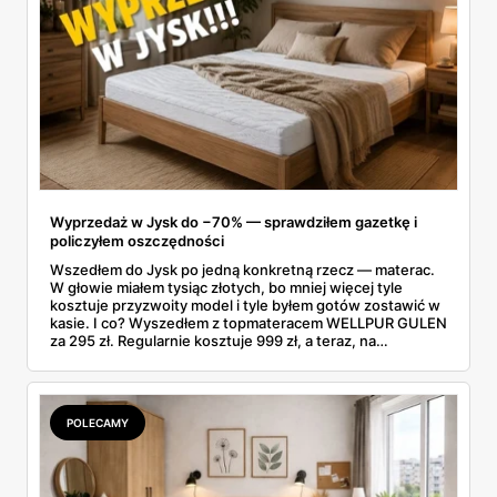
Wyprzedaż w Jysk do −70% — sprawdziłem gazetkę i
policzyłem oszczędności
Wszedłem do Jysk po jedną konkretną rzecz — materac.
W głowie miałem tysiąc złotych, bo mniej więcej tyle
kosztuje przyzwoity model i tyle byłem gotów zostawić w
kasie. I co? Wyszedłem z topmateracem WELLPUR GULEN
za 295 zł. Regularnie kosztuje 999 zł, a teraz, na
wyprzedaży w Jysk, poleciał o 70% w dół. Rachunek
zrobiłem jeszcze na parkingu: w kieszeni zostało mi jakieś
700 zł.
POLECAMY