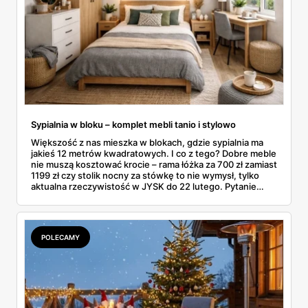
Sypialnia w bloku – komplet mebli tanio i stylowo
Większość z nas mieszka w blokach, gdzie sypialnia ma
jakieś 12 metrów kwadratowych. I co z tego? Dobre meble
nie muszą kosztować krocie – rama łóżka za 700 zł zamiast
1199 zł czy stolik nocny za stówkę to nie wymysł, tylko
aktualna rzeczywistość w JYSK do 22 lutego. Pytanie
brzmi: jak poskładać całość, żeby nie wyglądało to jak
sklecony namiot? W blokowej sypialni liczy się każdy
centymetr, każda złotówka i każdy pomysł na sprytne
rozwiązanie.
POLECAMY