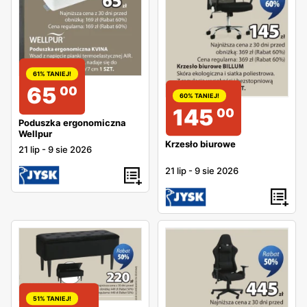
61% TANIEJ!
65
00
60% TANIEJ!
145
00
Poduszka ergonomiczna
Wellpur
Krzesło biurowe
21 lip
-
9 sie 2026
21 lip
-
9 sie 2026
51% TANIEJ!