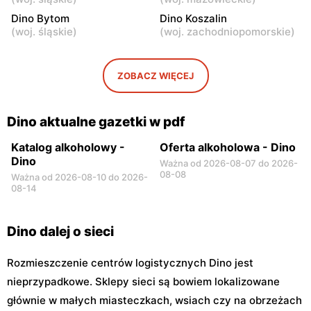
Królewiec, ul. Królewiec
Tłuszcz, ul. Stylowa 6
100a
Dino Bytom
Dino Koszalin
(
woj. śląskie
)
(
woj. zachodniopomorskie
)
Dino
Dino
Radziejowice, ul. Do Lasu 1
Emolinek, ul. Emolinek 18A
ZOBACZ WIĘCEJ
Dino
Dino
Niegów, ul. Handlowa 9
Stara Niedziałka, ul.
Mazowiecka 159
Dino aktualne gazetki w pdf
Katalog alkoholowy -
Oferta alkoholowa - Dino
Dino
Ważna od 2026-08-07 do 2026-
08-08
Ważna od 2026-08-10 do 2026-
08-14
Dino dalej o sieci
Rozmieszczenie centrów logistycznych Dino jest
nieprzypadkowe. Sklepy sieci są bowiem lokalizowane
głównie w małych miasteczkach, wsiach czy na obrzeżach