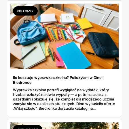
POLECAMY
Ile kosztuje wyprawka szkolna? Policzyłam w Dino i
Biedronce
Wyprawka szkolna potrafi wyglądać na wydatek, który
trzeba rozłożyć na dwie wypłaty — a potem siadasz z
gazetkami i okazuje się, że komplet dla młodszego ucznia
zamyka się w okolicach stu złotych. Dino wypuściło ofertę
„Witaj szkoło", Biedronka dorzuciła katalog na
dziewięćdziesiąt kilka stron i zwrot w voucherach.
Przejrzałam obie i policzyłam pozycja po pozycji: zeszyty,
piórniki, plecaki, farby, kleje. Poniżej cała lista przyborów
szkolnych z cenami i terminami.