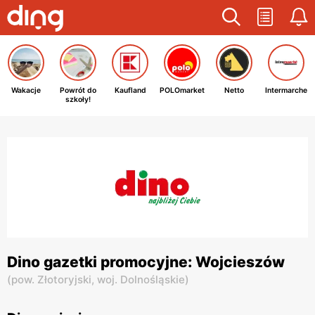
Wakacje
Powrót do
Kaufland
POLOmarket
Netto
Intermarche
szkoły!
Dino gazetki promocyjne: Wojcieszów
(
pow. Złotoryjski,
woj. Dolnośląskie
)