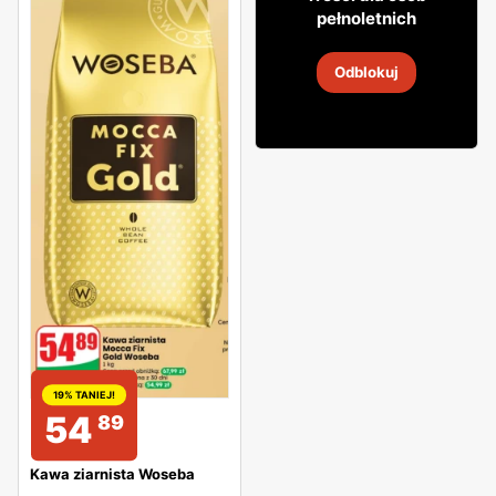
pełnoletnich
Whisky Dunwell Park
Odblokuj
6
-
8 sie 2026
19% TANIEJ!
54
89
Kawa ziarnista Woseba