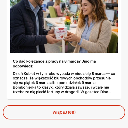
Co dać koleżance z pracy na 8 marca? Dino ma
odpowiedź
Dzień Kobiet w tym roku wypada w niedzielę 8 marca — co
oznacza, że większość biurowych obchodów przesunie
się na piątek 6 marca albo poniedziałek 9 marca.
Bombonierka to klasyk, który działa zawsze, i wcale nie
trzeba za nią płacić fortuny w drogerii. W gazetce Dino
ważnej do 3 marca 2026 znajdziesz Raffaello, Ferrero
Rocher, Lindora i kilka innych markowych propozycji w
cenach, które robią różnicę. Zdążysz spokojnie — masz
cały tydzień.
WIĘCEJ (68)