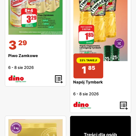
3
29
Piwo Zamkowe
33% TANIEJ!
1
85
6
-
8 sie 2026
Napój Tymbark
6
-
8 sie 2026
9% TANIEJ!
79
99
Treści dla osób