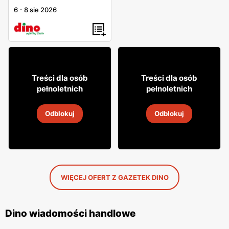
6
-
8 sie 2026
11% TANIEJ!
8% TANIEJ!
119
113
99
99
Treści dla osób
Treści dla osób
pełnoletnich
pełnoletnich
Wódka Belvedere
Wódka Carpatia
Odblokuj
Odblokuj
9
-
14 sie 2026
9
-
14 sie 2026
WIĘCEJ OFERT Z GAZETEK DINO
Dino wiadomości handlowe