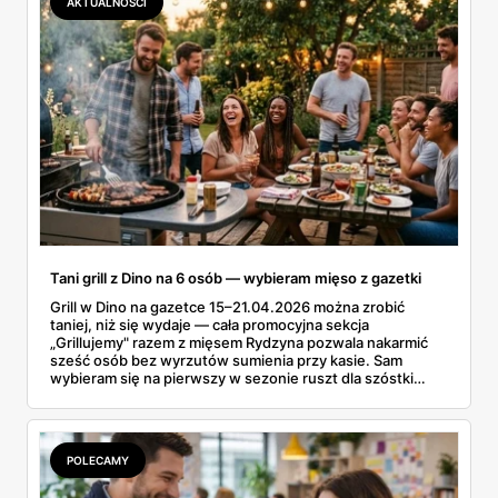
AKTUALNOŚCI
Tani grill z Dino na 6 osób — wybieram mięso z gazetki
Grill w Dino na gazetce 15–21.04.2026 można zrobić
taniej, niż się wydaje — cała promocyjna sekcja
„Grillujemy" razem z mięsem Rydzyna pozwala nakarmić
sześć osób bez wyrzutów sumienia przy kasie. Sam
wybieram się na pierwszy w sezonie ruszt dla szóstki
znajomych i ta gazetka wylądowała u mnie na stole przy
porannej kawie. Kiełbasa Biesiadna za 11,99 zł,
marynowane udko z kurczaka po 15,99 zł za kilogram,
szynka wykwintna Rydzyna po 37,99. Sprawdzam, co
POLECAMY
naprawdę wchodzi do koszyka, a co lepiej zostawić na
półce.