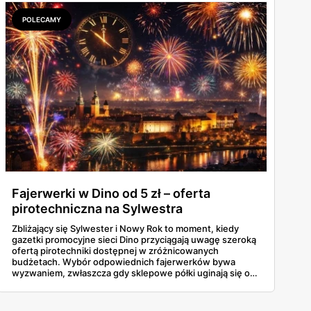
cały tydzień.
POLECAMY
Fajerwerki w Dino od 5 zł – oferta
pirotechniczna na Sylwestra
Zbliżający się Sylwester i Nowy Rok to moment, kiedy
gazetki promocyjne sieci Dino przyciągają uwagę szeroką
ofertą pirotechniki dostępnej w zróżnicowanych
budżetach. Wybór odpowiednich fajerwerków bywa
wyzwaniem, zwłaszcza gdy sklepowe półki uginają się od
ciężkich baterii wielostrzałowych, głośnych petard czy
klasycznych zestawów rakiet, a różnice w cenie nie
zawsze idą w parze z oczekiwanym efektem wizualnym na