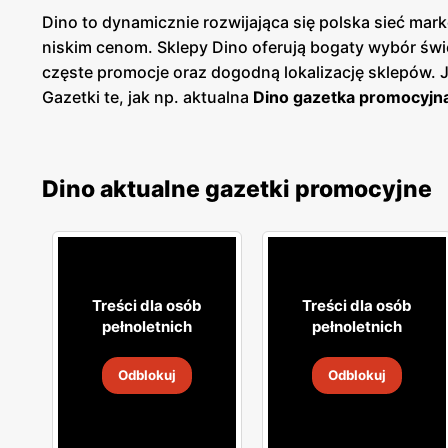
Dino to dynamicznie rozwijająca się polska sieć m
niskim cenom. Sklepy Dino oferują bogaty wybór św
częste promocje oraz dogodną lokalizację sklepów.
Gazetki te, jak np. aktualna
Dino gazetka promocyjn
planować swoje zakupy i korzystać z wyjątkowych ok
dostęp do aktualnych ofert. Sieć Dino kładzie duży
spożywczych, w tym świeże owoce i warzywa, pieczyw
Dino aktualne gazetki promocyjne
które umożliwiają dodatkowe oszczędności przy reg
ulubionym miejscem zakupów dla wielu Polaków. Skl
blisko domu. Firma stawia na wysoką jakość obsługi o
jakość, świeżość i niskie ceny idą w parze, oferując
Treści dla osób
Treści dla osób
pełnoletnich
pełnoletnich
Odblokuj
Odblokuj