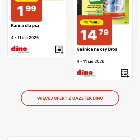
1
99
17% TANIEJ!
Karma dla psa
14
79
4
-
11 sie 2026
Gaśnica na osy Bros
4
-
11 sie 2026
WIĘCEJ OFERT Z GAZETEK DINO