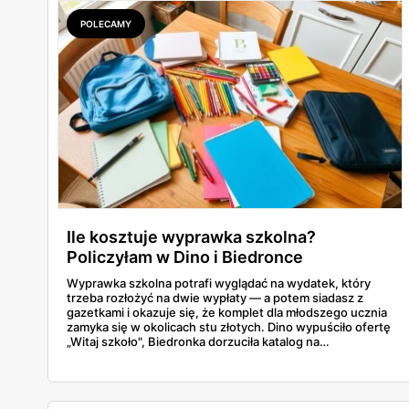
POLECAMY
Ile kosztuje wyprawka szkolna?
Policzyłam w Dino i Biedronce
Wyprawka szkolna potrafi wyglądać na wydatek, który
trzeba rozłożyć na dwie wypłaty — a potem siadasz z
gazetkami i okazuje się, że komplet dla młodszego ucznia
zamyka się w okolicach stu złotych. Dino wypuściło ofertę
„Witaj szkoło", Biedronka dorzuciła katalog na
dziewięćdziesiąt kilka stron i zwrot w voucherach.
Przejrzałam obie i policzyłam pozycja po pozycji: zeszyty,
piórniki, plecaki, farby, kleje. Poniżej cała lista przyborów
szkolnych z cenami i terminami.