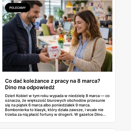
POLECAMY
Co dać koleżance z pracy na 8 marca?
Dino ma odpowiedź
Dzień Kobiet w tym roku wypada w niedzielę 8 marca — co
oznacza, że większość biurowych obchodów przesunie
się na piątek 6 marca albo poniedziałek 9 marca.
Bombonierka to klasyk, który działa zawsze, i wcale nie
trzeba za nią płacić fortuny w drogerii. W gazetce Dino
ważnej do 3 marca 2026 znajdziesz Raffaello, Ferrero
Rocher, Lindora i kilka innych markowych propozycji w
cenach, które robią różnicę. Zdążysz spokojnie — masz