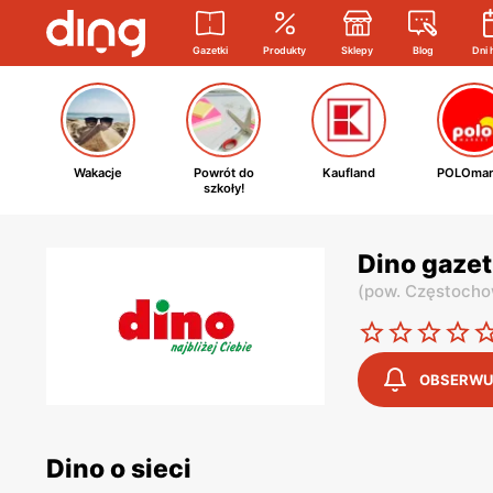
Gazetki
Produkty
Sklepy
Blog
Dni 
Wakacje
Powrót do
Kaufland
POLOmar
szkoły!
Dino gaze
(
pow. Częstoch
OBSERWU
Dino o sieci