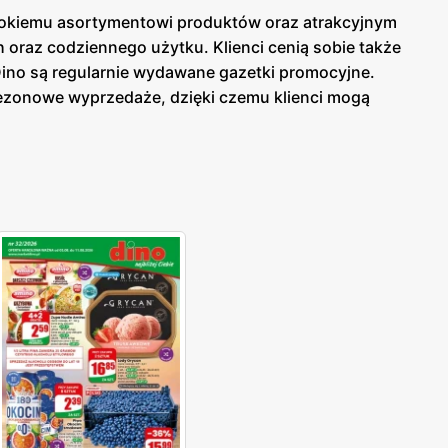
erokiemu asortymentowi produktów oraz atrakcyjnym
raz codziennego użytku. Klienci cenią sobie także
Dino są regularnie wydawane gazetki promocyjne.
sezonowe wyprzedaże, dzięki czemu klienci mogą
ej w sklepach, jak i online, co umożliwia łatwy
uktów. Sklepy oferują bogaty wybór produktów
na atrakcyjne promocje oraz programy lojalnościowe,
erokiemu asortymentowi produktów, Dino stało się
wsiach, co umożliwia szybkie i wygodne zakupy
jalność kupujących. Sieć Dino to miejsce, gdzie