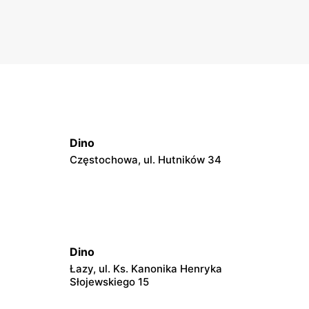
niebie. Ceny startują już od 5 złotych. To spora okazja.
Dokładna weryfikacja parametrów pozwoli wybrać
produkty, które zagwarantują niezapomniane wrażenia
podczas powitania roku 2026.
Dino
Częstochowa, ul. Hutników 34
Dino
Łazy, ul. Ks. Kanonika Henryka
Słojewskiego 15