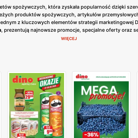
arketów spożywczych, która zyskała popularność dzięki sz
ieżych produktów spożywczych, artykułów przemysłowych o
 Jednym z kluczowych elementów strategii marketingowej 
a
, prezentują najnowsze promocje, specjalne oferty oraz 
azji cenowych. Są one dostępne zarówno w formie papierow
WIĘCEJ
 nacisk na jakość obsługi oraz świeżość oferowanych prod
o, nabiał, mięso oraz gotowe dania. Klienci mogą liczyć 
ularnych zakupach. Dzięki dogodnym lokalizacjom oraz sz
epy są zlokalizowane w mniejszych miejscowościach i na 
raz komfort klientów, co przekłada się na zadowolenie i lo
 szeroki wybór produktów dla każdego klienta.