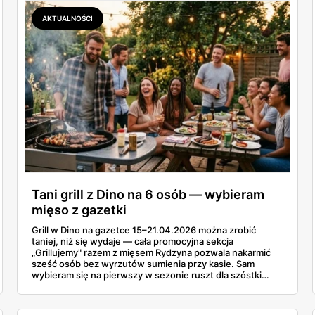
AKTUALNOŚCI
Tani grill z Dino na 6 osób — wybieram
mięso z gazetki
Grill w Dino na gazetce 15–21.04.2026 można zrobić
taniej, niż się wydaje — cała promocyjna sekcja
„Grillujemy" razem z mięsem Rydzyna pozwala nakarmić
sześć osób bez wyrzutów sumienia przy kasie. Sam
wybieram się na pierwszy w sezonie ruszt dla szóstki
znajomych i ta gazetka wylądowała u mnie na stole przy
porannej kawie. Kiełbasa Biesiadna za 11,99 zł,
marynowane udko z kurczaka po 15,99 zł za kilogram,