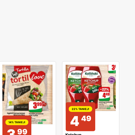
22% TANIEJ!
4
49
14% TANIEJ!
3
99
Ketchup