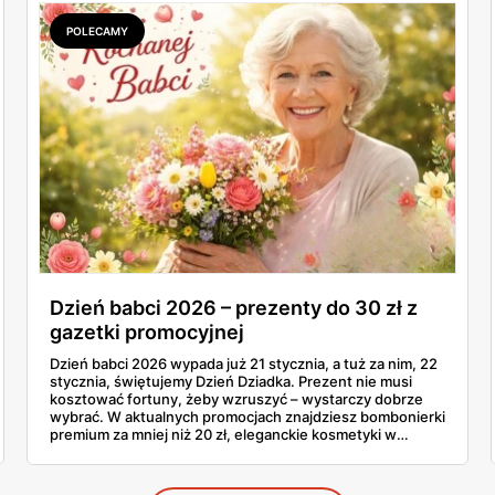
szynka wykwintna Rydzyna po 37,99. Sprawdzam, co
naprawdę wchodzi do koszyka, a co lepiej zostawić na
POLECAMY
półce.
Dzień babci 2026 – prezenty do 30 zł z
gazetki promocyjnej
Dzień babci 2026 wypada już 21 stycznia, a tuż za nim, 22
stycznia, świętujemy Dzień Dziadka. Prezent nie musi
kosztować fortuny, żeby wzruszyć – wystarczy dobrze
wybrać. W aktualnych promocjach znajdziesz bombonierki
premium za mniej niż 20 zł, eleganckie kosmetyki w
przystępnych cenach i słodycze marki, które babcia
uwielbia. Sprawdź, co warto kupić teraz, póki półki
jeszcze pełne.