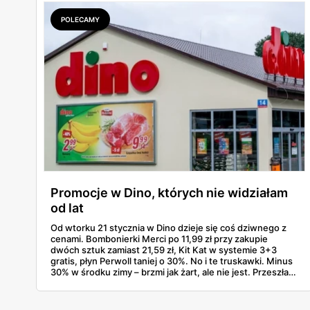
POLECAMY
Promocje w Dino, których nie widziałam
od lat
Od wtorku 21 stycznia w Dino dzieje się coś dziwnego z
cenami. Bombonierki Merci po 11,99 zł przy zakupie
dwóch sztuk zamiast 21,59 zł, Kit Kat w systemie 3+3
gratis, płyn Perwoll taniej o 30%. No i te truskawki. Minus
30% w środku zimy – brzmi jak żart, ale nie jest. Przeszłam
przez gazetkę linijka po linijce i wyłapałam naprawdę
opłacalne rzeczy, których szkoda byłoby nie kupić.