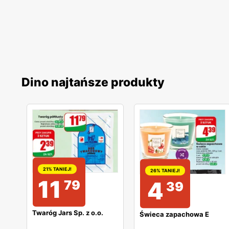
Dino najtańsze produkty
21% TANIEJ!
26% TANIEJ!
11
4
79
39
Twaróg Jars Sp. z o.o.
Świeca zapachowa E