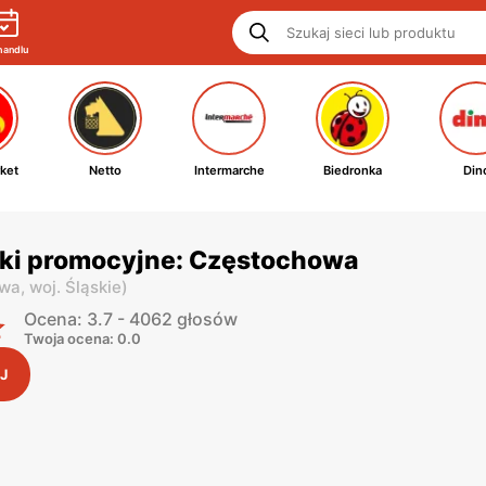
handlu
ket
Netto
Intermarche
Biedronka
Din
tki promocyjne: Częstochowa
owa,
woj. Śląskie
)
Ocena: 3.7 - 4062 głosów
Twoja ocena: 0.0
J