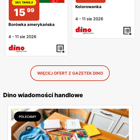
36% TANIEJ!
Kolorowanka
15
99
4
-
11 sie 2026
Borówka amerykańska
4
-
11 sie 2026
WIĘCEJ OFERT Z GAZETEK DINO
Dino wiadomości handlowe
POLECAMY