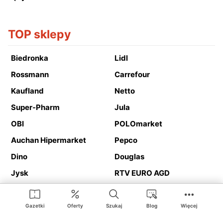
TOP sklepy
Biedronka
Lidl
Rossmann
Carrefour
Kaufland
Netto
Super-Pharm
Jula
OBI
POLOmarket
Auchan Hipermarket
Pepco
Dino
Douglas
Jysk
RTV EURO AGD
Action
Media Expert
Deichmann
Media Markt
Gazetki
Oferty
Szukaj
Blog
Więcej