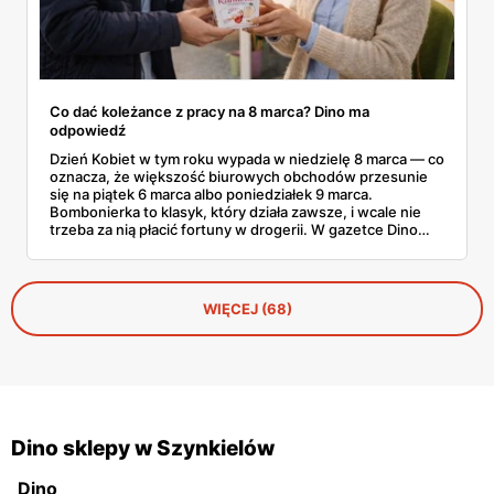
Co dać koleżance z pracy na 8 marca? Dino ma
odpowiedź
Dzień Kobiet w tym roku wypada w niedzielę 8 marca — co
oznacza, że większość biurowych obchodów przesunie
się na piątek 6 marca albo poniedziałek 9 marca.
Bombonierka to klasyk, który działa zawsze, i wcale nie
trzeba za nią płacić fortuny w drogerii. W gazetce Dino
ważnej do 3 marca 2026 znajdziesz Raffaello, Ferrero
Rocher, Lindora i kilka innych markowych propozycji w
cenach, które robią różnicę. Zdążysz spokojnie — masz
cały tydzień.
WIĘCEJ (68)
Dino sklepy w Szynkielów
Dino