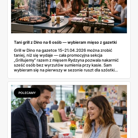
Tani grill z Dino na 6 osób — wybieram mięso z gazetki
Grill w Dino na gazetce 15–21.04.2026 można zrobić
taniej, niż się wydaje — cała promocyjna sekcja
„Grillujemy" razem z mięsem Rydzyna pozwala nakarmić
sześć osób bez wyrzutów sumienia przy kasie. Sam
wybieram się na pierwszy w sezonie ruszt dla szóstki
znajomych i ta gazetka wylądowała u mnie na stole przy
porannej kawie. Kiełbasa Biesiadna za 11,99 zł,
marynowane udko z kurczaka po 15,99 zł za kilogram,
szynka wykwintna Rydzyna po 37,99. Sprawdzam, co
POLECAMY
naprawdę wchodzi do koszyka, a co lepiej zostawić na
półce.