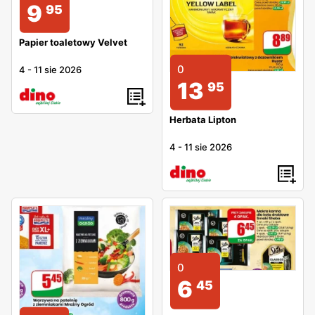
9
95
Papier toaletowy Velvet
0
4
-
11 sie 2026
13
95
Herbata Lipton
4
-
11 sie 2026
0
6
45