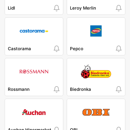
Lidl
Leroy Merlin
Castorama
Pepco
Rossmann
Biedronka
Auchan Hipermarket
OBI