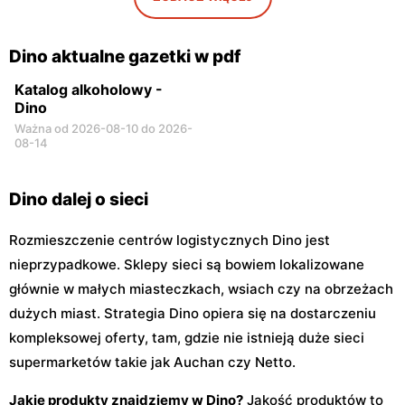
Dino
Dino
Niegów, ul. Handlowa 9
Stara Niedziałka, ul.
Mazowiecka 159
Dino aktualne gazetki w pdf
Katalog alkoholowy -
Dino
Ważna od 2026-08-10 do 2026-
08-14
Dino dalej o sieci
Rozmieszczenie centrów logistycznych Dino jest
nieprzypadkowe. Sklepy sieci są bowiem lokalizowane
głównie w małych miasteczkach, wsiach czy na obrzeżach
dużych miast. Strategia Dino opiera się na dostarczeniu
kompleksowej oferty, tam, gdzie nie istnieją duże sieci
supermarketów takie jak Auchan czy Netto.
Jakie produkty znajdziemy w Dino?
Jakość produktów to