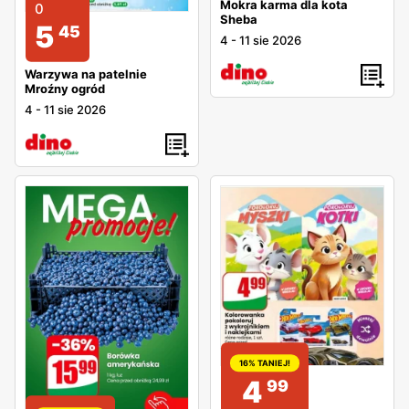
Mokra karma dla kota
0
Sheba
5
45
4
-
11 sie 2026
Warzywa na patelnie
Mroźny ogród
4
-
11 sie 2026
16% TANIEJ!
4
99