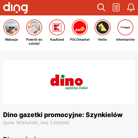
Wakacje
Powrót do
Kaufland
POLOmarket
Netto
Intermarche
szkoły!
Dino gazetki promocyjne: Szynkielów
(
pow. Wieluński,
woj. Łódzkie
)