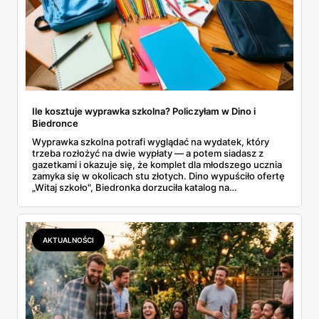
Ile kosztuje wyprawka szkolna? Policzyłam w Dino i
Biedronce
Wyprawka szkolna potrafi wyglądać na wydatek, który
trzeba rozłożyć na dwie wypłaty — a potem siadasz z
gazetkami i okazuje się, że komplet dla młodszego ucznia
zamyka się w okolicach stu złotych. Dino wypuściło ofertę
„Witaj szkoło", Biedronka dorzuciła katalog na
dziewięćdziesiąt kilka stron i zwrot w voucherach.
Przejrzałam obie i policzyłam pozycja po pozycji: zeszyty,
piórniki, plecaki, farby, kleje. Poniżej cała lista przyborów
szkolnych z cenami i terminami.
AKTUALNOŚCI