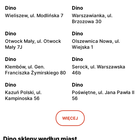
Dino
Dino
Wieliszew, ul. Modlińska 7
Warszawianka, ul.
Brzozowa 30
Dino
Dino
Otwock Mały, ul. Otwock
Olszewnica Nowa, ul.
Mały 7J
Wiejska 1
Dino
Dino
Klembów, ul. Gen.
Serock, ul. Warszawska
Franciszka Żymirskiego 80
46b
Dino
Dino
Kazuń Polski, ul.
Poświętne, ul. Jana Pawła II
Kampinoska 56
56
Dino
Dino
Adamowizna, ul.
Bieniewice, ul. Błońska 52
WIĘCEJ
Adamowizna 100
Dino
Dino
Dino sklepy według miast