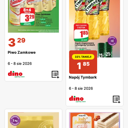
3
29
Piwo Zamkowe
33% TANIEJ!
1
85
6
-
8 sie 2026
Napój Tymbark
6
-
8 sie 2026