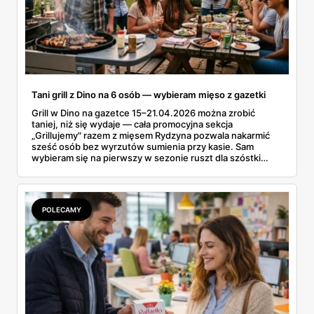
Tani grill z Dino na 6 osób — wybieram mięso z gazetki
Grill w Dino na gazetce 15–21.04.2026 można zrobić
taniej, niż się wydaje — cała promocyjna sekcja
„Grillujemy" razem z mięsem Rydzyna pozwala nakarmić
sześć osób bez wyrzutów sumienia przy kasie. Sam
wybieram się na pierwszy w sezonie ruszt dla szóstki
znajomych i ta gazetka wylądowała u mnie na stole przy
porannej kawie. Kiełbasa Biesiadna za 11,99 zł,
marynowane udko z kurczaka po 15,99 zł za kilogram,
szynka wykwintna Rydzyna po 37,99. Sprawdzam, co
POLECAMY
naprawdę wchodzi do koszyka, a co lepiej zostawić na
półce.