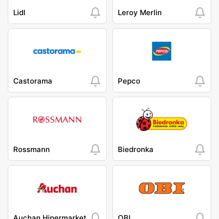
Lidl
Leroy Merlin
Castorama
Pepco
Rossmann
Biedronka
Auchan Hipermarket
OBI