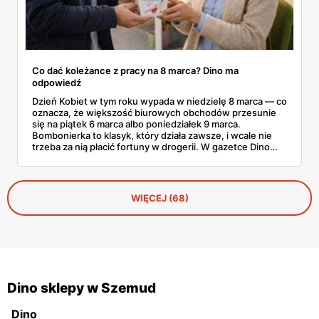
Co dać koleżance z pracy na 8 marca? Dino ma
odpowiedź
Dzień Kobiet w tym roku wypada w niedzielę 8 marca — co
oznacza, że większość biurowych obchodów przesunie
się na piątek 6 marca albo poniedziałek 9 marca.
Bombonierka to klasyk, który działa zawsze, i wcale nie
trzeba za nią płacić fortuny w drogerii. W gazetce Dino
ważnej do 3 marca 2026 znajdziesz Raffaello, Ferrero
Rocher, Lindora i kilka innych markowych propozycji w
cenach, które robią różnicę. Zdążysz spokojnie — masz
cały tydzień.
WIĘCEJ (68)
Dino sklepy w Szemud
Dino