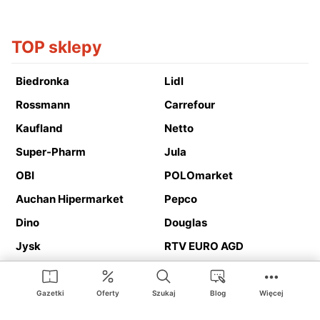
TOP sklepy
Biedronka
Lidl
Rossmann
Carrefour
Kaufland
Netto
Super-Pharm
Jula
OBI
POLOmarket
Auchan Hipermarket
Pepco
Dino
Douglas
Jysk
RTV EURO AGD
Action
Media Expert
Deichmann
Media Markt
Gazetki
Oferty
Szukaj
Blog
Więcej