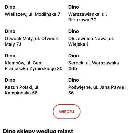
Dino
Dino
Wieliszew, ul. Modlińska 7
Warszawianka, ul.
Brzozowa 30
Dino
Dino
Otwock Mały, ul. Otwock
Olszewnica Nowa, ul.
Mały 7J
Wiejska 1
Dino
Dino
Klembów, ul. Gen.
Serock, ul. Warszawska
Franciszka Żymirskiego 80
46b
Dino
Dino
Kazuń Polski, ul.
Poświętne, ul. Jana Pawła II
Kampinoska 56
56
Dino
Dino
Adamowizna, ul.
Bieniewice, ul. Błońska 52
WIĘCEJ
Adamowizna 100
Dino
Dino
Dino sklepy według miast