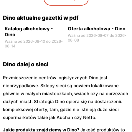
Dino
Dino
Niegów, ul. Handlowa 9
Stara Niedziałka, ul.
Mazowiecka 159
Dino aktualne gazetki w pdf
Katalog alkoholowy -
Oferta alkoholowa - Dino
Dino
Ważna od 2026-08-07 do 2026-
08-08
Ważna od 2026-08-10 do 2026-
08-14
Dino dalej o sieci
Rozmieszczenie centrów logistycznych Dino jest
nieprzypadkowe. Sklepy sieci są bowiem lokalizowane
głównie w małych miasteczkach, wsiach czy na obrzeżach
dużych miast. Strategia Dino opiera się na dostarczeniu
kompleksowej oferty, tam, gdzie nie istnieją duże sieci
supermarketów takie jak Auchan czy Netto.
Jakie produkty znajdziemy w Dino?
Jakość produktów to