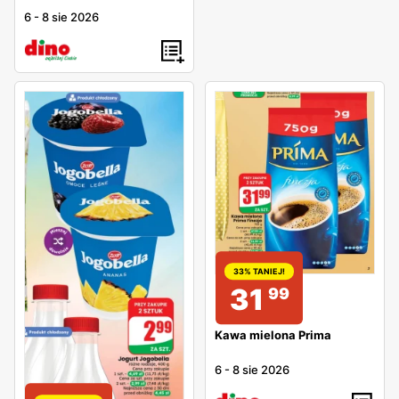
6
-
8 sie 2026
33% TANIEJ!
31
99
Kawa mielona Prima
6
-
8 sie 2026