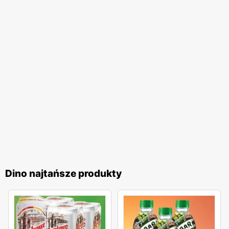
znajdzie coś dla siebie. Znane Trójmiasto: Gdańsk, Gdynia,
Sopot co roku gości rzeszę turystów. Głównymi atrakcjami,
które przyciągają wczasowiczów są liczne kąpieliska tj:
Ustka, Hel, Łeba, Krynica Morska czy Władysławowo.
Województwo słynie również z regionu kulturowego
Kaszub, położonego w pobliżu Gdańska.
Dino najtańsze produkty