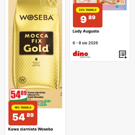
23% TANIEJ!
9
89
Lody Augusto
6
-
8 sie 2026
19% TANIEJ!
54
89
Kawa ziarnista Woseba