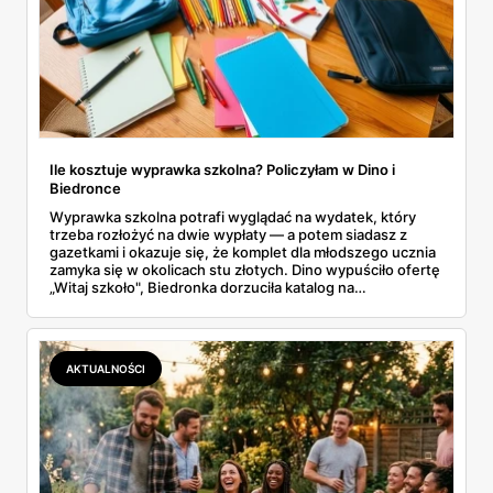
Ile kosztuje wyprawka szkolna? Policzyłam w Dino i
Biedronce
Wyprawka szkolna potrafi wyglądać na wydatek, który
trzeba rozłożyć na dwie wypłaty — a potem siadasz z
gazetkami i okazuje się, że komplet dla młodszego ucznia
zamyka się w okolicach stu złotych. Dino wypuściło ofertę
„Witaj szkoło", Biedronka dorzuciła katalog na
dziewięćdziesiąt kilka stron i zwrot w voucherach.
Przejrzałam obie i policzyłam pozycja po pozycji: zeszyty,
piórniki, plecaki, farby, kleje. Poniżej cała lista przyborów
szkolnych z cenami i terminami.
AKTUALNOŚCI