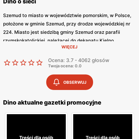
Dino o sieci
Szemud to miasto w województwie pomorskim, w Polsce,
położone w gminie Szemud, przy drodze wojewódzkiej nr
224. Miasto jest siedzibą gminy Szemud oraz parafii
rzymskokatolickiej, należącej do dekanatu Kielno,
WIĘCEJ
archidiecezji gdańskiej. W miejscowości tej znajduje się
sklep Dino przy ulicy Wejherowska 67 A, który jest otwarty
Ocena: 3.7 - 4062 głosów
od 6 rano do 22:30.
Twoja ocena: 0.0
O sieci Dino
OBSERWUJ
Dino to sieć sklepów spożywczych, która prowadzi ponad
Dino aktualne gazetki promocyjne
1900 placówek na terenie całego kraju. Sklepy oferują
szeroki wybór artykułów spożywczych, w tym świeże
produkty, mięso, nabiał i pieczywo, a także artykuły
nieżywnościowe, takie jak odzież, sprzęt AGD i artykuły dla
zwierząt. Oprócz dużej obecności detalicznej, Dino
Treści dla osób
Treści dla osób