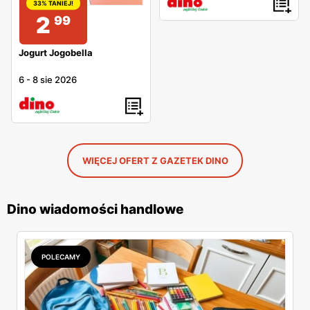
33% TANIEJ!
2
99
Jogurt Jogobella
6
-
8 sie 2026
WIĘCEJ OFERT Z GAZETEK DINO
Dino wiadomości handlowe
POLECAMY