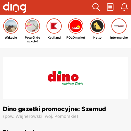
Wakacje
Powrót do
Kaufland
POLOmarket
Netto
Intermarche
szkoły!
Dino gazetki promocyjne: Szemud
(
pow. Wejherowski,
woj. Pomorskie
)