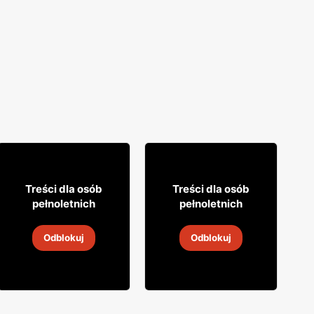
23
8
95
49
Treści dla osób
Treści dla osób
pełnoletnich
pełnoletnich
Likier Biały Bocian
Likier Lubelska
Odblokuj
Odblokuj
30 lip
-
6 sie 2026
30 lip
-
6 sie 2026