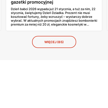
gazetki promocyjnej
Dzień babci 2026 wypada już 21 stycznia, a tuż za nim, 22
stycznia, świętujemy Dzień Dziadka. Prezent nie musi
kosztować fortuny, żeby wzruszyć – wystarczy dobrze
wybrać. W aktualnych promocjach znajdziesz bombonierki
premium za mniej niż 20 zł, eleganckie kosmetyki w
przystępnych cenach i słodycze marki, które babcia
uwielbia. Sprawdź, co warto kupić teraz, póki półki
jeszcze pełne.
WIĘCEJ (65)