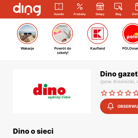
Gazetki
Produkty
Sklepy
Blog
Dni 
Wakacje
Powrót do
Kaufland
POLOmar
szkoły!
Dino gazet
(
pow. Kraśnicki,
OBSERWU
Dino o sieci