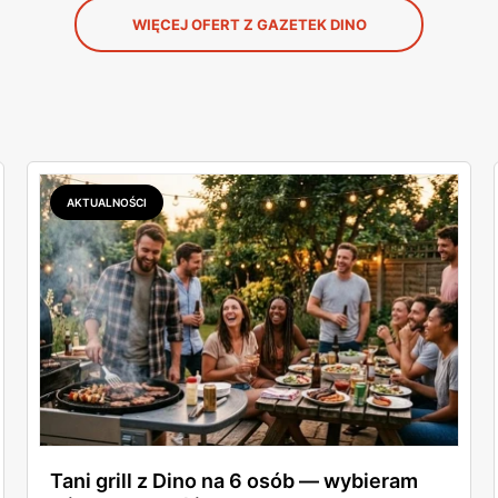
WIĘCEJ OFERT Z GAZETEK DINO
AKTUALNOŚCI
Tani grill z Dino na 6 osób — wybieram