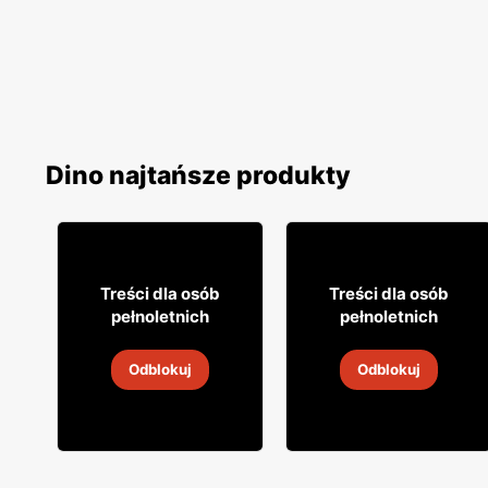
Dino najtańsze produkty
54
39
99
99
Treści dla osób
Treści dla osób
pełnoletnich
pełnoletnich
Whiskey Jim Beam
Wódka Żołądkowa
Odblokuj
Odblokuj
30 lip
-
6 sie 2026
30 lip
-
6 sie 2026