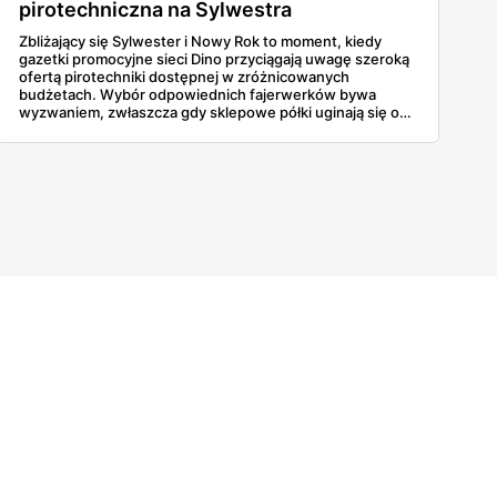
pirotechniczna na Sylwestra
Zbliżający się Sylwester i Nowy Rok to moment, kiedy
gazetki promocyjne sieci Dino przyciągają uwagę szeroką
ofertą pirotechniki dostępnej w zróżnicowanych
budżetach. Wybór odpowiednich fajerwerków bywa
wyzwaniem, zwłaszcza gdy sklepowe półki uginają się od
ciężkich baterii wielostrzałowych, głośnych petard czy
klasycznych zestawów rakiet, a różnice w cenie nie
zawsze idą w parze z oczekiwanym efektem wizualnym na
niebie. Ceny startują już od 5 złotych. To spora okazja.
Dokładna weryfikacja parametrów pozwoli wybrać
produkty, które zagwarantują niezapomniane wrażenia
podczas powitania roku 2026.