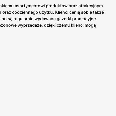
erokiemu asortymentowi produktów oraz atrakcyjnym
raz codziennego użytku. Klienci cenią sobie także
Dino są regularnie wydawane gazetki promocyjne.
sezonowe wyprzedaże, dzięki czemu klienci mogą
ej w sklepach, jak i online, co umożliwia łatwy
uktów. Sklepy oferują bogaty wybór produktów
na atrakcyjne promocje oraz programy lojalnościowe,
erokiemu asortymentowi produktów, Dino stało się
wsiach, co umożliwia szybkie i wygodne zakupy
jalność kupujących. Sieć Dino to miejsce, gdzie