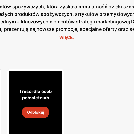
arketów spożywczych, która zyskała popularność dzięki sz
ieżych produktów spożywczych, artykułów przemysłowych o
 Jednym z kluczowych elementów strategii marketingowej 
a
, prezentują najnowsze promocje, specjalne oferty oraz 
azji cenowych. Są one dostępne zarówno w formie papierow
WIĘCEJ
 nacisk na jakość obsługi oraz świeżość oferowanych prod
o, nabiał, mięso oraz gotowe dania. Klienci mogą liczyć 
ularnych zakupach. Dzięki dogodnym lokalizacjom oraz sz
epy są zlokalizowane w mniejszych miejscowościach i na 
raz komfort klientów, co przekłada się na zadowolenie i lo
 szeroki wybór produktów dla każdego klienta.
Treści dla osób
pełnoletnich
Odblokuj