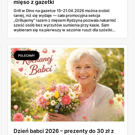
mięso z gazetki
Grill w Dino na gazetce 15–21.04.2026 można zrobić
taniej, niż się wydaje — cała promocyjna sekcja
„Grillujemy" razem z mięsem Rydzyna pozwala nakarmić
sześć osób bez wyrzutów sumienia przy kasie. Sam
wybieram się na pierwszy w sezonie ruszt dla szóstki
znajomych i ta gazetka wylądowała u mnie na stole przy
porannej kawie. Kiełbasa Biesiadna za 11,99 zł,
marynowane udko z kurczaka po 15,99 zł za kilogram,
szynka wykwintna Rydzyna po 37,99. Sprawdzam, co
naprawdę wchodzi do koszyka, a co lepiej zostawić na
POLECAMY
półce.
Dzień babci 2026 – prezenty do 30 zł z