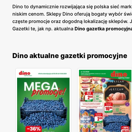
Dino to dynamicznie rozwijająca się polska sieć m
niskim cenom. Sklepy Dino oferują bogaty wybór św
częste promocje oraz dogodną lokalizację sklepów.
Gazetki te, jak np. aktualna
Dino gazetka promocyjn
planować swoje zakupy i korzystać z wyjątkowych ok
dostęp do aktualnych ofert. Sieć Dino kładzie duży
spożywczych, w tym świeże owoce i warzywa, pieczyw
Dino aktualne gazetki promocyjne
które umożliwiają dodatkowe oszczędności przy reg
ulubionym miejscem zakupów dla wielu Polaków. Skl
blisko domu. Firma stawia na wysoką jakość obsługi o
jakość, świeżość i niskie ceny idą w parze, oferując