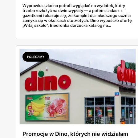
Wyprawka szkolna potrafi wyglądać na wydatek, który
trzeba rozłożyć na dwie wypłaty — a potem siadasz z
gazetkami i okazuje się, że komplet dla młodszego ucznia
zamyka się w okolicach stu złotych. Dino wypuściło ofertę
„Witaj szkoło", Biedronka dorzuciła katalog na
dziewięćdziesiąt kilka stron i zwrot w voucherach.
Przejrzałam obie i policzyłam pozycja po pozycji: zeszyty,
piórniki, plecaki, farby, kleje. Poniżej cała lista przyborów
szkolnych z cenami i terminami.
POLECAMY
Promocje w Dino, których nie widziałam