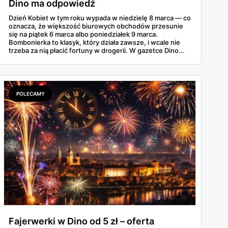
Dino ma odpowiedź
Dzień Kobiet w tym roku wypada w niedzielę 8 marca — co
oznacza, że większość biurowych obchodów przesunie
się na piątek 6 marca albo poniedziałek 9 marca.
Bombonierka to klasyk, który działa zawsze, i wcale nie
trzeba za nią płacić fortuny w drogerii. W gazetce Dino
ważnej do 3 marca 2026 znajdziesz Raffaello, Ferrero
Rocher, Lindora i kilka innych markowych propozycji w
cenach, które robią różnicę. Zdążysz spokojnie — masz
cały tydzień.
POLECAMY
Fajerwerki w Dino od 5 zł – oferta