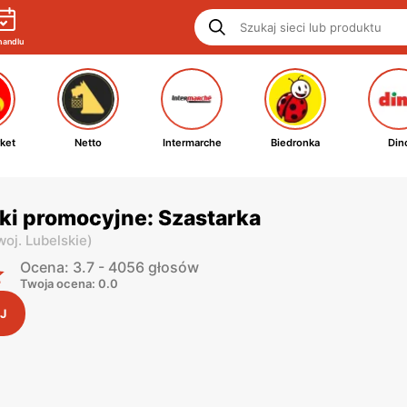
handlu
ket
Netto
Intermarche
Biedronka
Din
ki promocyjne: Szastarka
woj. Lubelskie
)
Ocena: 3.7 - 4056 głosów
Twoja ocena: 0.0
J