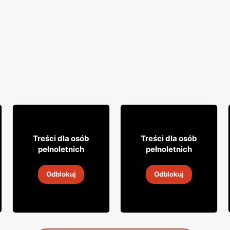
53
48
99
75
Treści dla osób
Treści dla osób
pełnoletnich
pełnoletnich
Whiskey Jim Beam
Brandy Stock
Odblokuj
Odblokuj
30 lip
-
6 sie 2026
30 lip
-
6 sie 2026