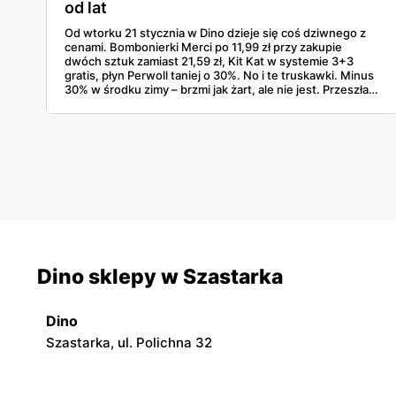
od lat
Od wtorku 21 stycznia w Dino dzieje się coś dziwnego z
cenami. Bombonierki Merci po 11,99 zł przy zakupie
dwóch sztuk zamiast 21,59 zł, Kit Kat w systemie 3+3
gratis, płyn Perwoll taniej o 30%. No i te truskawki. Minus
30% w środku zimy – brzmi jak żart, ale nie jest. Przeszłam
przez gazetkę linijka po linijce i wyłapałam naprawdę
opłacalne rzeczy, których szkoda byłoby nie kupić.
Dino sklepy w Szastarka
Dino
Szastarka, ul. Polichna 32