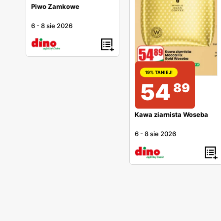
Piwo Zamkowe
6
-
8 sie 2026
19% TANIEJ!
54
89
Kawa ziarnista Woseba
6
-
8 sie 2026