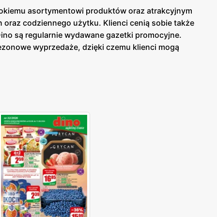
erokiemu asortymentowi produktów oraz atrakcyjnym
raz codziennego użytku. Klienci cenią sobie także
Dino są regularnie wydawane gazetki promocyjne.
sezonowe wyprzedaże, dzięki czemu klienci mogą
ej w sklepach, jak i online, co umożliwia łatwy
uktów. Sklepy oferują bogaty wybór produktów
na atrakcyjne promocje oraz programy lojalnościowe,
erokiemu asortymentowi produktów, Dino stało się
wsiach, co umożliwia szybkie i wygodne zakupy
jalność kupujących. Sieć Dino to miejsce, gdzie