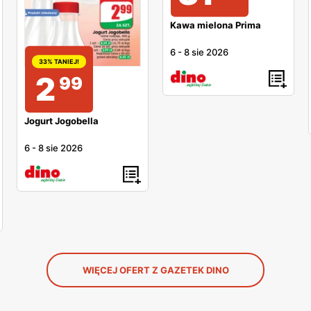
Kawa mielona Prima
6
-
8 sie 2026
33% TANIEJ!
2
99
Jogurt Jogobella
6
-
8 sie 2026
WIĘCEJ OFERT Z GAZETEK DINO