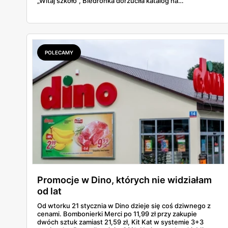
„Witaj szkoło", Biedronka dorzuciła katalog na
dziewięćdziesiąt kilka stron i zwrot w voucherach.
Przejrzałam obie i policzyłam pozycja po pozycji: zeszyty,
piórniki, plecaki, farby, kleje. Poniżej cała lista przyborów
szkolnych z cenami i terminami.
POLECAMY
Promocje w Dino, których nie widziałam
od lat
Od wtorku 21 stycznia w Dino dzieje się coś dziwnego z
cenami. Bombonierki Merci po 11,99 zł przy zakupie
dwóch sztuk zamiast 21,59 zł, Kit Kat w systemie 3+3