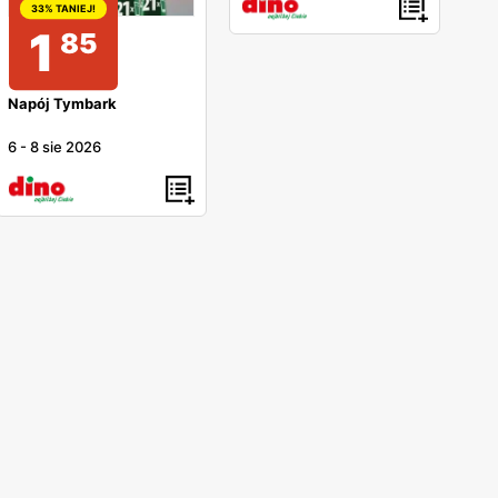
33% TANIEJ!
1
85
Napój Tymbark
6
-
8 sie 2026