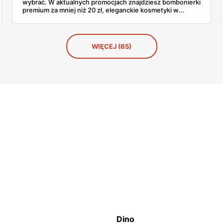
wybrać. W aktualnych promocjach znajdziesz bombonierki
premium za mniej niż 20 zł, eleganckie kosmetyki w
przystępnych cenach i słodycze marki, które babcia
uwielbia. Sprawdź, co warto kupić teraz, póki półki
jeszcze pełne.
WIĘCEJ (65)
Dino