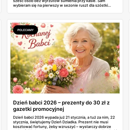
sześć osób bez wyrzutów sumienia przy kasie. Sam
wybieram się na pierwszy w sezonie ruszt dla szóstki
znajomych i ta gazetka wylądowała u mnie na stole przy
porannej kawie. Kiełbasa Biesiadna za 11,99 zł,
marynowane udko z kurczaka po 15,99 zł za kilogram,
szynka wykwintna Rydzyna po 37,99. Sprawdzam, co
naprawdę wchodzi do koszyka, a co lepiej zostawić na
POLECAMY
półce.
Dzień babci 2026 – prezenty do 30 zł z
gazetki promocyjnej
Dzień babci 2026 wypada już 21 stycznia, a tuż za nim, 22
stycznia, świętujemy Dzień Dziadka. Prezent nie musi
kosztować fortuny, żeby wzruszyć – wystarczy dobrze