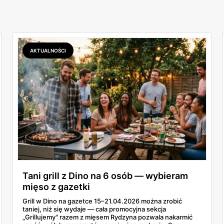
AKTUALNOŚCI
Tani grill z Dino na 6 osób — wybieram
mięso z gazetki
Grill w Dino na gazetce 15–21.04.2026 można zrobić
taniej, niż się wydaje — cała promocyjna sekcja
„Grillujemy" razem z mięsem Rydzyna pozwala nakarmić