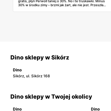
gratis, płyn Perwoll taniej o 30%. No i te truskawki. Minus
30% w środku zimy – brzmi jak żart, ale nie jest. Przeszłam
przez gazetkę linijka po linijce i wyłapałam naprawdę
opłacalne rzeczy, których szkoda byłoby nie kupić.
Dino sklepy w Sikórz
Dino
Sikórz, ul. Sikórz 168
Dino sklepy w Twojej okolicy
Dino
Dino