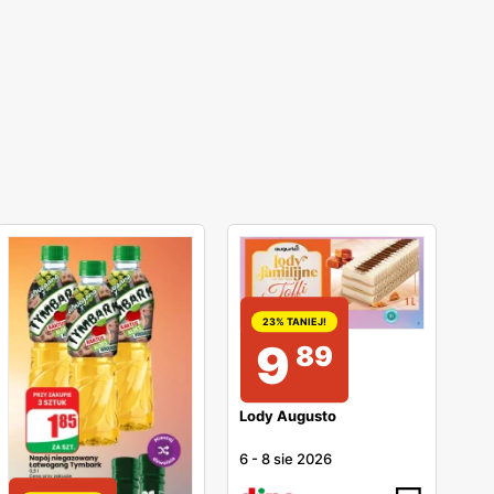
23% TANIEJ!
9
89
Lody Augusto
6
-
8 sie 2026