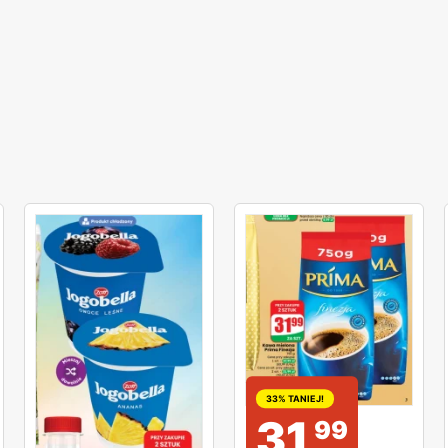
33% TANIEJ!
31
99