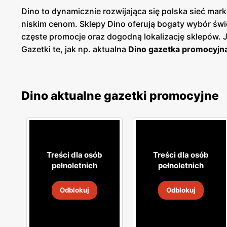
Dino to dynamicznie rozwijająca się polska sieć m
niskim cenom. Sklepy Dino oferują bogaty wybór św
częste promocje oraz dogodną lokalizację sklepów.
Gazetki te, jak np. aktualna
Dino gazetka promocyjn
planować swoje zakupy i korzystać z wyjątkowych ok
dostęp do aktualnych ofert. Sieć Dino kładzie duży
spożywczych, w tym świeże owoce i warzywa, pieczyw
Dino aktualne gazetki promocyjne
które umożliwiają dodatkowe oszczędności przy reg
ulubionym miejscem zakupów dla wielu Polaków. Skl
blisko domu. Firma stawia na wysoką jakość obsługi o
jakość, świeżość i niskie ceny idą w parze, oferując
Treści dla osób
Treści dla osób
pełnoletnich
pełnoletnich
Odblokuj
Odblokuj