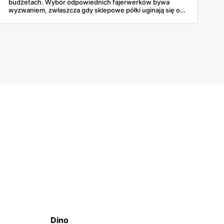
budżetach. Wybór odpowiednich fajerwerków bywa
wyzwaniem, zwłaszcza gdy sklepowe półki uginają się od
ciężkich baterii wielostrzałowych, głośnych petard czy
klasycznych zestawów rakiet, a różnice w cenie nie
zawsze idą w parze z oczekiwanym efektem wizualnym na
niebie. Ceny startują już od 5 złotych. To spora okazja.
Dokładna weryfikacja parametrów pozwoli wybrać
produkty, które zagwarantują niezapomniane wrażenia
podczas powitania roku 2026.
Dino