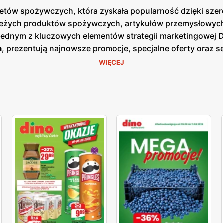
arketów spożywczych, która zyskała popularność dzięki sz
ieżych produktów spożywczych, artykułów przemysłowych o
 Jednym z kluczowych elementów strategii marketingowej 
a
, prezentują najnowsze promocje, specjalne oferty oraz 
azji cenowych. Są one dostępne zarówno w formie papierow
WIĘCEJ
 nacisk na jakość obsługi oraz świeżość oferowanych prod
o, nabiał, mięso oraz gotowe dania. Klienci mogą liczyć 
ularnych zakupach. Dzięki dogodnym lokalizacjom oraz sz
epy są zlokalizowane w mniejszych miejscowościach i na 
raz komfort klientów, co przekłada się na zadowolenie i lo
 szeroki wybór produktów dla każdego klienta.