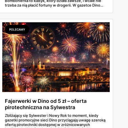
Bombonierka to klasyk, który działa zawsze, i wcale nie
trzeba za nią płacić fortuny w drogerii. W gazetce Dino
ważnej do 3 marca 2026 znajdziesz Raffaello, Ferrero
Rocher, Lindora i kilka innych markowych propozycji w
cenach, które robią różnicę. Zdążysz spokojnie — masz
cały tydzień.
POLECAMY
Fajerwerki w Dino od 5 zł – oferta
pirotechniczna na Sylwestra
Zbliżający się Sylwester i Nowy Rok to moment, kiedy
gazetki promocyjne sieci Dino przyciągają uwagę szeroką
ofertą pirotechniki dostępnej w zróżnicowanych