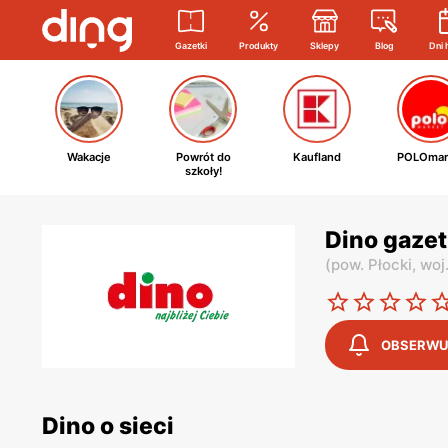
Gazetki
Produkty
Sklepy
Blog
Dni 
Wakacje
Powrót do
Kaufland
POLOmar
szkoły!
Dino gazet
(
pow. Płocki,
woj
OBSERWU
Dino o sieci