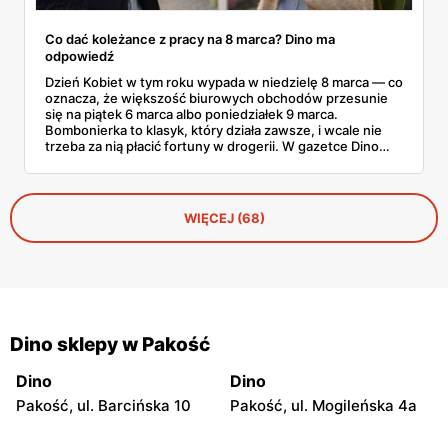
Co dać koleżance z pracy na 8 marca? Dino ma
odpowiedź
Dzień Kobiet w tym roku wypada w niedzielę 8 marca — co
oznacza, że większość biurowych obchodów przesunie
się na piątek 6 marca albo poniedziałek 9 marca.
Bombonierka to klasyk, który działa zawsze, i wcale nie
trzeba za nią płacić fortuny w drogerii. W gazetce Dino
ważnej do 3 marca 2026 znajdziesz Raffaello, Ferrero
Rocher, Lindora i kilka innych markowych propozycji w
cenach, które robią różnicę. Zdążysz spokojnie — masz
cały tydzień.
WIĘCEJ (68)
Dino sklepy w Pakość
Dino
Dino
Pakość, ul. Barcińska 10
Pakość, ul. Mogileńska 4a