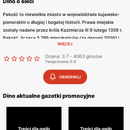
Dino o sieci
Pakość to niewielkie miasto w województwie kujawsko-
pomorskim o długiej i bogatej historii. Prawa miejskie
zostały nadane przez króla Kazimierza III 9 lutego 1359 r.
Pakość, licząca 5 789 mieszkańców (za danymi 2006) i
WIĘCEJ
zajmująca powierzchnię 3,46 km², położona jest nad rzeką
Noteć w powiecie inowrocławskim województwa
Ocena: 3.7 - 4063 głosów
kujawsko-pomorskiego i jest siedzibą gminy miejsko-
Twoja ocena: 0.0
wiejskiej Pakość. W latach 1975-1998 administracyjnie
należała do województwa bydgoskiego.
OBSERWUJ
Dino Polska
Dino aktualne gazetki promocyjne
W Dino Polska klienci mogą liczyć na wyjątkowe
doświadczenie zakupowe z szerokim wyborem świeżych,
wysokiej jakości produktów. Od owoców i warzyw po
nabiał, mięso i mrożonki - wszystkie nasze produkty
Treści dla osób
Treści dla osób