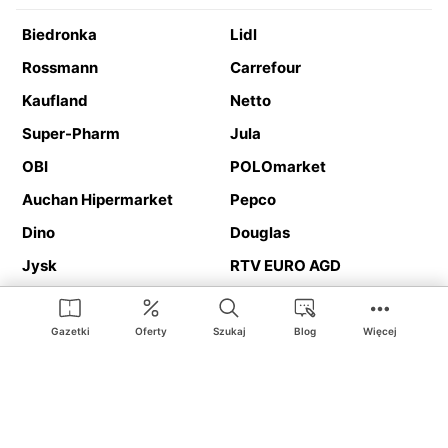
Biedronka
Lidl
Rossmann
Carrefour
Kaufland
Netto
Super-Pharm
Jula
OBI
POLOmarket
Auchan Hipermarket
Pepco
Dino
Douglas
Jysk
RTV EURO AGD
Action
Media Expert
Deichmann
Media Markt
Gazetki
Oferty
Szukaj
Blog
Więcej
Ding.pl to serwis internetowy prezentujący
gazetki promocyjne
oraz
katalogi
sklepów i dużych sieci handlowych. Dzięki
geolokalizacji otrzymasz przede wszystkim oferty sklepów, z
Twojego bliskiego otoczenia. Dodatkowo na stronie znajdziesz