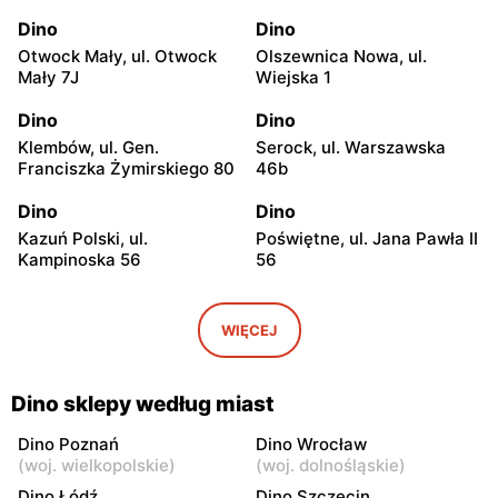
Dino
Dino
Otwock Mały, ul. Otwock
Olszewnica Nowa, ul.
Mały 7J
Wiejska 1
Dino
Dino
Klembów, ul. Gen.
Serock, ul. Warszawska
Franciszka Żymirskiego 80
46b
Dino
Dino
Kazuń Polski, ul.
Poświętne, ul. Jana Pawła II
Kampinoska 56
56
Dino
Dino
Adamowizna, ul.
Bieniewice, ul. Błońska 52
WIĘCEJ
Adamowizna 100
Dino
Dino
Dino sklepy według miast
Błonie, ul. Nowa Wieś 12c
Pomiechówek, ul.
Warszawska 49
Dino Poznań
Dino Wrocław
(
woj. wielkopolskie
)
(
woj. dolnośląskie
)
Dino
Dino
Dino Łódź
Dino Szczecin