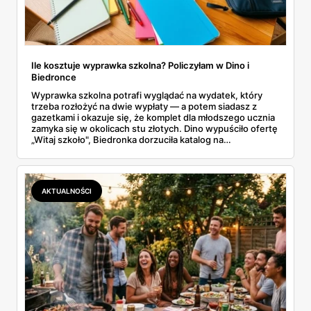
Ile kosztuje wyprawka szkolna? Policzyłam w Dino i
Biedronce
Wyprawka szkolna potrafi wyglądać na wydatek, który
trzeba rozłożyć na dwie wypłaty — a potem siadasz z
gazetkami i okazuje się, że komplet dla młodszego ucznia
zamyka się w okolicach stu złotych. Dino wypuściło ofertę
„Witaj szkoło", Biedronka dorzuciła katalog na
dziewięćdziesiąt kilka stron i zwrot w voucherach.
Przejrzałam obie i policzyłam pozycja po pozycji: zeszyty,
piórniki, plecaki, farby, kleje. Poniżej cała lista przyborów
szkolnych z cenami i terminami.
AKTUALNOŚCI