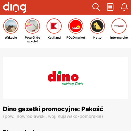
Wakacje
Powrót do
Kaufland
POLOmarket
Netto
Intermarche
szkoły!
Dino gazetki promocyjne: Pakość
(
pow. Inowrocławski,
woj. Kujawsko-pomorskie
)