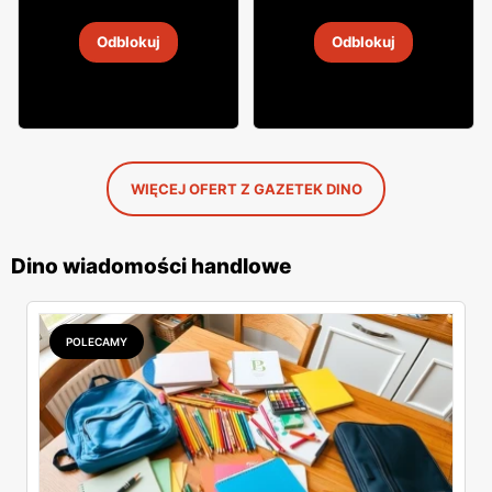
Wódka smakowa Żubrówka
Whiskey Tullamore Dew
Odblokuj
Odblokuj
9
-
14 sie 2026
9
-
14 sie 2026
WIĘCEJ OFERT Z GAZETEK DINO
Dino wiadomości handlowe
POLECAMY