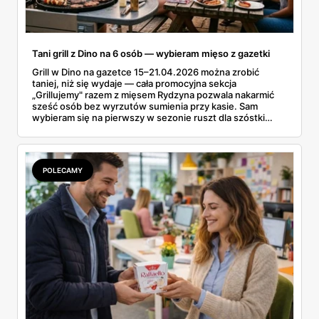
Tani grill z Dino na 6 osób — wybieram mięso z gazetki
Grill w Dino na gazetce 15–21.04.2026 można zrobić
taniej, niż się wydaje — cała promocyjna sekcja
„Grillujemy" razem z mięsem Rydzyna pozwala nakarmić
sześć osób bez wyrzutów sumienia przy kasie. Sam
wybieram się na pierwszy w sezonie ruszt dla szóstki
znajomych i ta gazetka wylądowała u mnie na stole przy
porannej kawie. Kiełbasa Biesiadna za 11,99 zł,
marynowane udko z kurczaka po 15,99 zł za kilogram,
szynka wykwintna Rydzyna po 37,99. Sprawdzam, co
POLECAMY
naprawdę wchodzi do koszyka, a co lepiej zostawić na
półce.