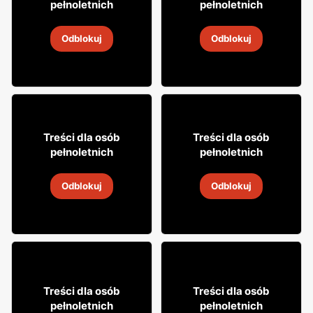
pełnoletnich
pełnoletnich
Wódka Carpatia
Wódka Stumbras
Odblokuj
Odblokuj
9
-
14 sie 2026
9
-
14 sie 2026
8% TANIEJ!
11% TANIEJ!
30
119
99
99
Treści dla osób
Treści dla osób
pełnoletnich
pełnoletnich
Wódka Wyborowa
Wódka Belvedere
Odblokuj
Odblokuj
9
-
14 sie 2026
9
-
14 sie 2026
7% TANIEJ!
23% TANIEJ!
34
60
Treści dla osób
Treści dla osób
99
00
pełnoletnich
pełnoletnich