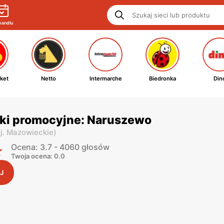
handlu
ket
Netto
Intermarche
Biedronka
Din
tki promocyjne: Naruszewo
j. Mazowieckie
)
Ocena: 3.7 - 4060 głosów
Twoja ocena: 0.0
J