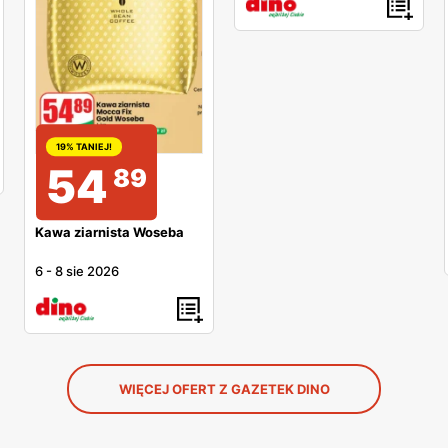
19% TANIEJ!
54
89
Kawa ziarnista Woseba
6
-
8 sie 2026
WIĘCEJ OFERT Z GAZETEK DINO