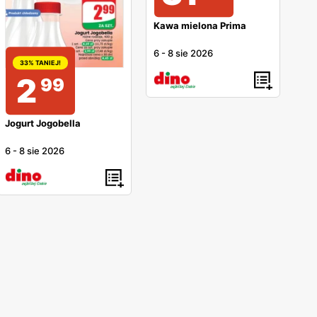
Kawa mielona Prima
6
-
8 sie 2026
33% TANIEJ!
2
99
Jogurt Jogobella
6
-
8 sie 2026