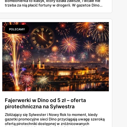
Bombonierka to klasyk, który działa zawsze, i wcale nie
trzeba za nią płacić fortuny w drogerii. W gazetce Dino
ważnej do 3 marca 2026 znajdziesz Raffaello, Ferrero
Rocher, Lindora i kilka innych markowych propozycji w
cenach, które robią różnicę. Zdążysz spokojnie — masz
cały tydzień.
POLECAMY
Fajerwerki w Dino od 5 zł – oferta
pirotechniczna na Sylwestra
Zbliżający się Sylwester i Nowy Rok to moment, kiedy
gazetki promocyjne sieci Dino przyciągają uwagę szeroką
ofertą pirotechniki dostępnej w zróżnicowanych