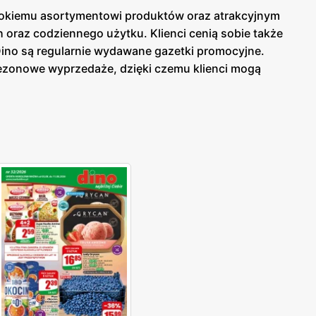
erokiemu asortymentowi produktów oraz atrakcyjnym
raz codziennego użytku. Klienci cenią sobie także
Dino są regularnie wydawane gazetki promocyjne.
sezonowe wyprzedaże, dzięki czemu klienci mogą
ej w sklepach, jak i online, co umożliwia łatwy
uktów. Sklepy oferują bogaty wybór produktów
na atrakcyjne promocje oraz programy lojalnościowe,
erokiemu asortymentowi produktów, Dino stało się
wsiach, co umożliwia szybkie i wygodne zakupy
jalność kupujących. Sieć Dino to miejsce, gdzie