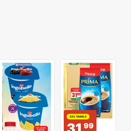
33% TANIEJ!
31
99