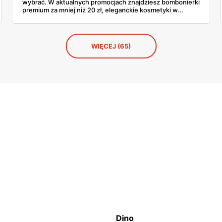
wybrać. W aktualnych promocjach znajdziesz bombonierki
premium za mniej niż 20 zł, eleganckie kosmetyki w
przystępnych cenach i słodycze marki, które babcia
uwielbia. Sprawdź, co warto kupić teraz, póki półki
jeszcze pełne.
WIĘCEJ (65)
Dino