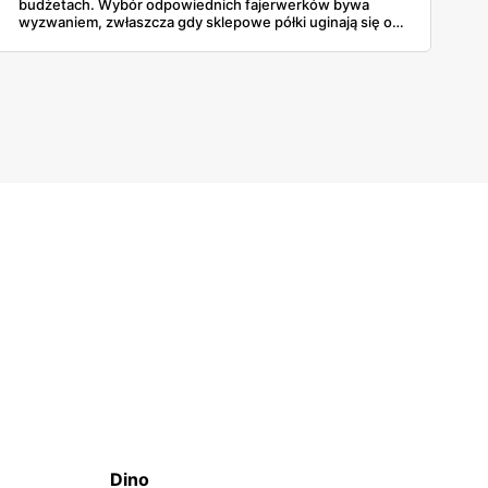
budżetach. Wybór odpowiednich fajerwerków bywa
wyzwaniem, zwłaszcza gdy sklepowe półki uginają się od
ciężkich baterii wielostrzałowych, głośnych petard czy
klasycznych zestawów rakiet, a różnice w cenie nie
zawsze idą w parze z oczekiwanym efektem wizualnym na
niebie. Ceny startują już od 5 złotych. To spora okazja.
Dokładna weryfikacja parametrów pozwoli wybrać
produkty, które zagwarantują niezapomniane wrażenia
podczas powitania roku 2026.
Dino