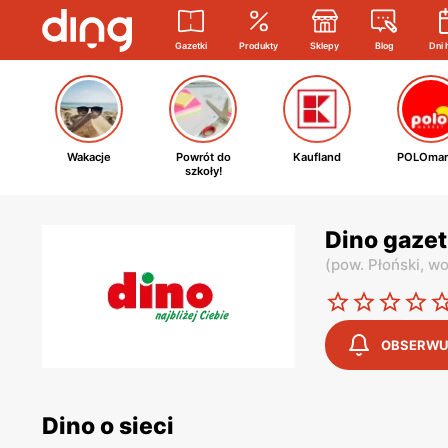
Gazetki
Produkty
Sklepy
Blog
Dni 
Wakacje
Powrót do
Kaufland
POLOmar
szkoły!
Dino gaze
(
pow. Płoński,
wo
OBSERWU
Dino o sieci