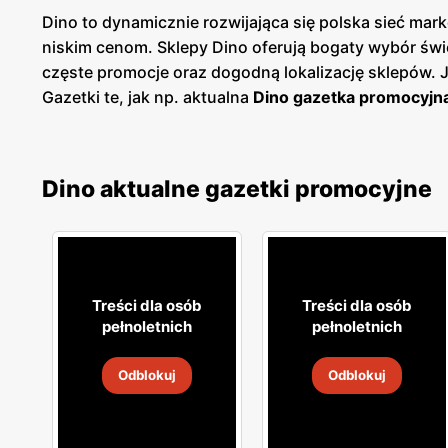
Dino to dynamicznie rozwijająca się polska sieć m
niskim cenom. Sklepy Dino oferują bogaty wybór św
częste promocje oraz dogodną lokalizację sklepów.
Gazetki te, jak np. aktualna
Dino gazetka promocyjn
planować swoje zakupy i korzystać z wyjątkowych ok
dostęp do aktualnych ofert. Sieć Dino kładzie duży
spożywczych, w tym świeże owoce i warzywa, pieczyw
Dino aktualne gazetki promocyjne
które umożliwiają dodatkowe oszczędności przy reg
ulubionym miejscem zakupów dla wielu Polaków. Skl
blisko domu. Firma stawia na wysoką jakość obsługi o
jakość, świeżość i niskie ceny idą w parze, oferując
Treści dla osób
Treści dla osób
pełnoletnich
pełnoletnich
Odblokuj
Odblokuj