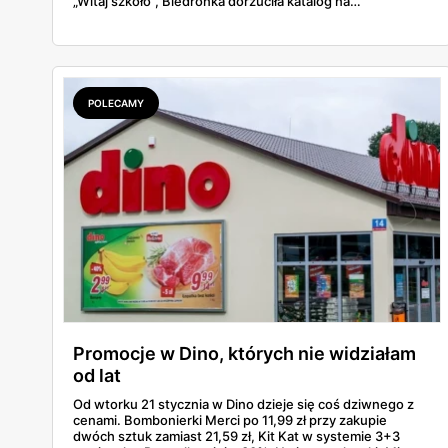
„Witaj szkoło", Biedronka dorzuciła katalog na
dziewięćdziesiąt kilka stron i zwrot w voucherach.
Przejrzałam obie i policzyłam pozycja po pozycji: zeszyty,
piórniki, plecaki, farby, kleje. Poniżej cała lista przyborów
szkolnych z cenami i terminami.
POLECAMY
Promocje w Dino, których nie widziałam
od lat
Od wtorku 21 stycznia w Dino dzieje się coś dziwnego z
cenami. Bombonierki Merci po 11,99 zł przy zakupie
dwóch sztuk zamiast 21,59 zł, Kit Kat w systemie 3+3