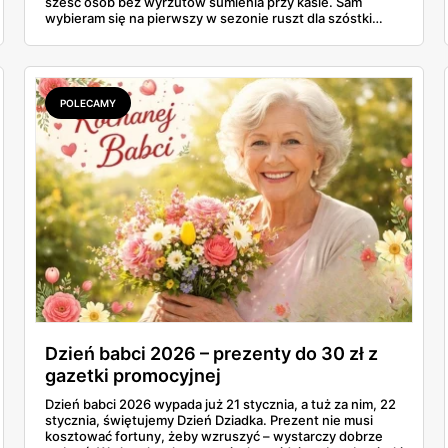
sześć osób bez wyrzutów sumienia przy kasie. Sam
wybieram się na pierwszy w sezonie ruszt dla szóstki
znajomych i ta gazetka wylądowała u mnie na stole przy
porannej kawie. Kiełbasa Biesiadna za 11,99 zł,
marynowane udko z kurczaka po 15,99 zł za kilogram,
szynka wykwintna Rydzyna po 37,99. Sprawdzam, co
naprawdę wchodzi do koszyka, a co lepiej zostawić na
POLECAMY
półce.
Dzień babci 2026 – prezenty do 30 zł z
gazetki promocyjnej
Dzień babci 2026 wypada już 21 stycznia, a tuż za nim, 22
stycznia, świętujemy Dzień Dziadka. Prezent nie musi
kosztować fortuny, żeby wzruszyć – wystarczy dobrze