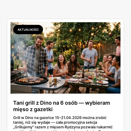
AKTUALNOŚCI
Tani grill z Dino na 6 osób — wybieram
mięso z gazetki
Grill w Dino na gazetce 15–21.04.2026 można zrobić
taniej, niż się wydaje — cała promocyjna sekcja
„Grillujemy" razem z mięsem Rydzyna pozwala nakarmić