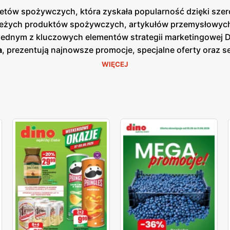
arketów spożywczych, która zyskała popularność dzięki sz
ieżych produktów spożywczych, artykułów przemysłowych o
 Jednym z kluczowych elementów strategii marketingowej 
a
, prezentują najnowsze promocje, specjalne oferty oraz 
azji cenowych. Są one dostępne zarówno w formie papierow
WIĘCEJ
 nacisk na jakość obsługi oraz świeżość oferowanych prod
o, nabiał, mięso oraz gotowe dania. Klienci mogą liczyć 
ularnych zakupach. Dzięki dogodnym lokalizacjom oraz sz
epy są zlokalizowane w mniejszych miejscowościach i na 
raz komfort klientów, co przekłada się na zadowolenie i lo
 szeroki wybór produktów dla każdego klienta.