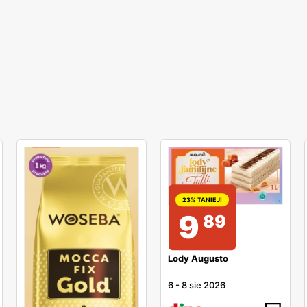
23% TANIEJ!
9
89
Lody Augusto
6
-
8 sie 2026