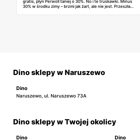
gratis, płyn Perwoll taniej o 30%. No i te truskawki. Minus
30% w środku zimy – brzmi jak żart, ale nie jest. Przeszłam
przez gazetkę linijka po linijce i wyłapałam naprawdę
opłacalne rzeczy, których szkoda byłoby nie kupić.
Dino sklepy w Naruszewo
Dino
Naruszewo, ul. Naruszewo 73A
Dino sklepy w Twojej okolicy
Dino
Dino