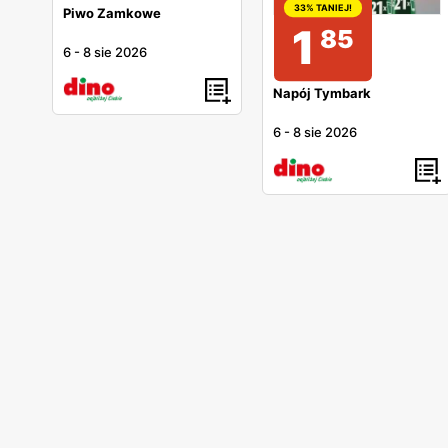
33% TANIEJ!
Piwo Zamkowe
1
85
6
-
8 sie 2026
Napój Tymbark
6
-
8 sie 2026