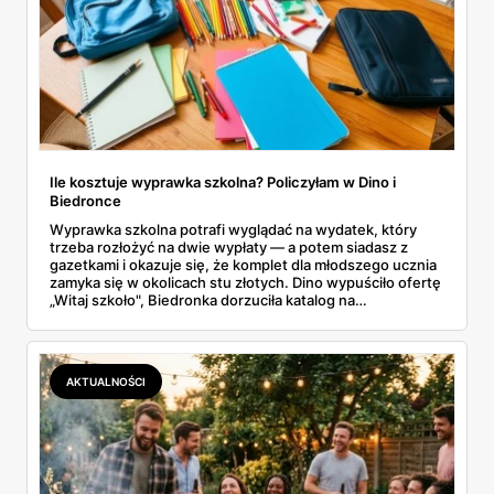
Ile kosztuje wyprawka szkolna? Policzyłam w Dino i
Biedronce
Wyprawka szkolna potrafi wyglądać na wydatek, który
trzeba rozłożyć na dwie wypłaty — a potem siadasz z
gazetkami i okazuje się, że komplet dla młodszego ucznia
zamyka się w okolicach stu złotych. Dino wypuściło ofertę
„Witaj szkoło", Biedronka dorzuciła katalog na
dziewięćdziesiąt kilka stron i zwrot w voucherach.
Przejrzałam obie i policzyłam pozycja po pozycji: zeszyty,
piórniki, plecaki, farby, kleje. Poniżej cała lista przyborów
szkolnych z cenami i terminami.
AKTUALNOŚCI