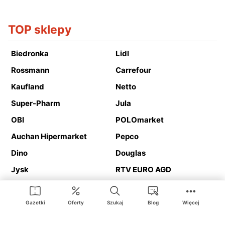
TOP sklepy
Biedronka
Lidl
Rossmann
Carrefour
Kaufland
Netto
Super-Pharm
Jula
OBI
POLOmarket
Auchan Hipermarket
Pepco
Dino
Douglas
Jysk
RTV EURO AGD
Action
Media Expert
Deichmann
Media Markt
Gazetki
Oferty
Szukaj
Blog
Więcej