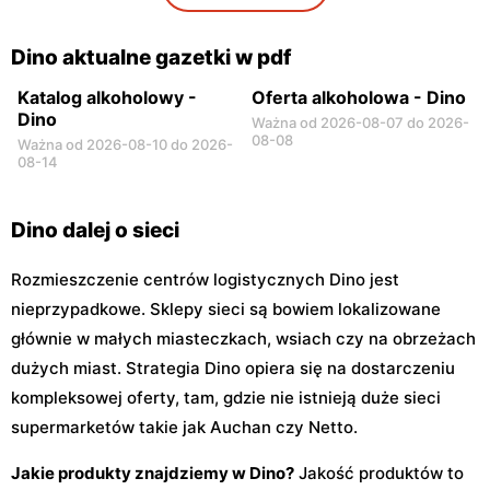
Dino
Dino
Niegów, ul. Handlowa 9
Stara Niedziałka, ul.
Mazowiecka 159
Dino aktualne gazetki w pdf
Katalog alkoholowy -
Oferta alkoholowa - Dino
Dino
Ważna od 2026-08-07 do 2026-
08-08
Ważna od 2026-08-10 do 2026-
08-14
Dino dalej o sieci
Rozmieszczenie centrów logistycznych Dino jest
nieprzypadkowe. Sklepy sieci są bowiem lokalizowane
głównie w małych miasteczkach, wsiach czy na obrzeżach
dużych miast. Strategia Dino opiera się na dostarczeniu
kompleksowej oferty, tam, gdzie nie istnieją duże sieci
supermarketów takie jak Auchan czy Netto.
Jakie produkty znajdziemy w Dino?
Jakość produktów to