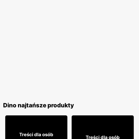
Dino najtańsze produkty
49
23% TANIEJ!
99
Treści dla osób
Treści dla osób
00