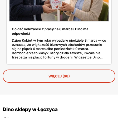
Co dać koleżance z pracy na 8 marca? Dino ma
odpowiedź
Dzień Kobiet w tym roku wypada w niedzielę 8 marca — co
oznacza, że większość biurowych obchodów przesunie
się na piątek 6 marca albo poniedziałek 9 marca.
Bombonierka to klasyk, który działa zawsze, i wcale nie
trzeba za nią płacić fortuny w drogerii. W gazetce Dino
ważnej do 3 marca 2026 znajdziesz Raffaello, Ferrero
Rocher, Lindora i kilka innych markowych propozycji w
cenach, które robią różnicę. Zdążysz spokojnie — masz
cały tydzień.
WIĘCEJ (68)
Dino sklepy w Łęczyca