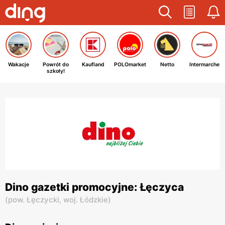
Wakacje
Powrót do
Kaufland
POLOmarket
Netto
Intermarche
szkoły!
Dino gazetki promocyjne: Łęczyca
(
pow. Łęczycki,
woj. Łódzkie
)