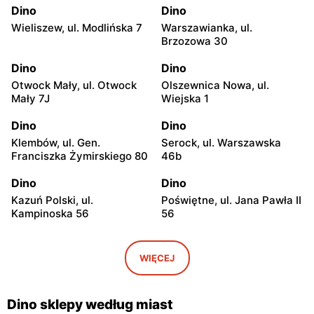
Dino
Dino
Wieliszew, ul. Modlińska 7
Warszawianka, ul.
Brzozowa 30
Dino
Dino
Otwock Mały, ul. Otwock
Olszewnica Nowa, ul.
Mały 7J
Wiejska 1
Dino
Dino
Klembów, ul. Gen.
Serock, ul. Warszawska
Franciszka Żymirskiego 80
46b
Dino
Dino
Kazuń Polski, ul.
Poświętne, ul. Jana Pawła II
Kampinoska 56
56
Dino
Dino
Adamowizna, ul.
Bieniewice, ul. Błońska 52
WIĘCEJ
Adamowizna 100
Dino
Dino
Dino sklepy według miast