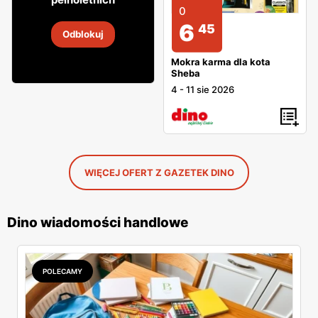
0
Whisky Ballantine's
6
45
Odblokuj
6
-
8 sie 2026
Mokra karma dla kota
Sheba
4
-
11 sie 2026
WIĘCEJ OFERT Z GAZETEK DINO
Dino wiadomości handlowe
POLECAMY