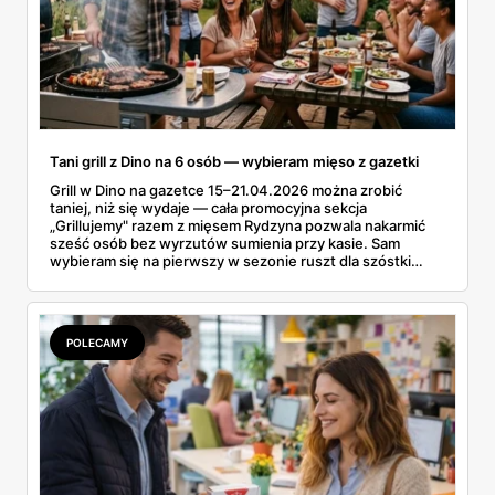
Tani grill z Dino na 6 osób — wybieram mięso z gazetki
Grill w Dino na gazetce 15–21.04.2026 można zrobić
taniej, niż się wydaje — cała promocyjna sekcja
„Grillujemy" razem z mięsem Rydzyna pozwala nakarmić
sześć osób bez wyrzutów sumienia przy kasie. Sam
wybieram się na pierwszy w sezonie ruszt dla szóstki
znajomych i ta gazetka wylądowała u mnie na stole przy
porannej kawie. Kiełbasa Biesiadna za 11,99 zł,
marynowane udko z kurczaka po 15,99 zł za kilogram,
szynka wykwintna Rydzyna po 37,99. Sprawdzam, co
POLECAMY
naprawdę wchodzi do koszyka, a co lepiej zostawić na
półce.