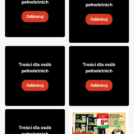
60
pełnoletnich
pełnoletnich
Whiskey Jim Beam
Whiskey Tullamore Dew
Odblokuj
9
-
14 sie 2026
Odblokuj
9
-
14 sie 2026
11% TANIEJ!
9% TANIEJ!
79
79
99
99
Treści dla osób
Treści dla osób
pełnoletnich
pełnoletnich
Wódka Chopin
Whisky Dunwell Park
Odblokuj
Odblokuj
6
-
8 sie 2026
6
-
8 sie 2026
15% TANIEJ!
66
84
Treści dla osób
pełnoletnich