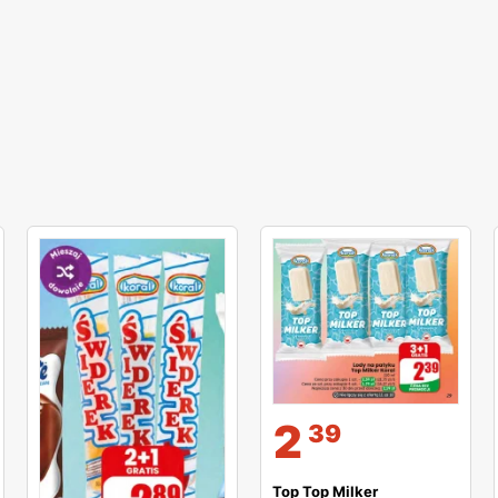
2
39
Top Top Milker