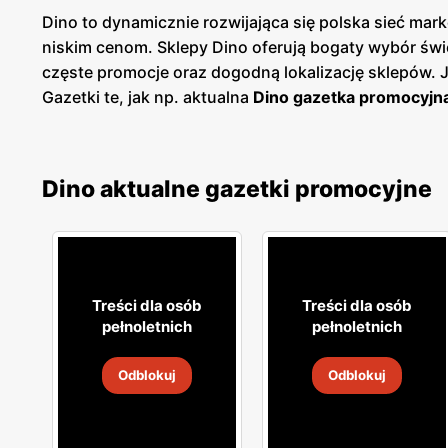
Dino to dynamicznie rozwijająca się polska sieć m
niskim cenom. Sklepy Dino oferują bogaty wybór św
częste promocje oraz dogodną lokalizację sklepów.
Gazetki te, jak np. aktualna
Dino gazetka promocyjn
planować swoje zakupy i korzystać z wyjątkowych ok
dostęp do aktualnych ofert. Sieć Dino kładzie duży
spożywczych, w tym świeże owoce i warzywa, pieczyw
Dino aktualne gazetki promocyjne
które umożliwiają dodatkowe oszczędności przy reg
ulubionym miejscem zakupów dla wielu Polaków. Skl
blisko domu. Firma stawia na wysoką jakość obsługi o
jakość, świeżość i niskie ceny idą w parze, oferując
Treści dla osób
Treści dla osób
pełnoletnich
pełnoletnich
Odblokuj
Odblokuj