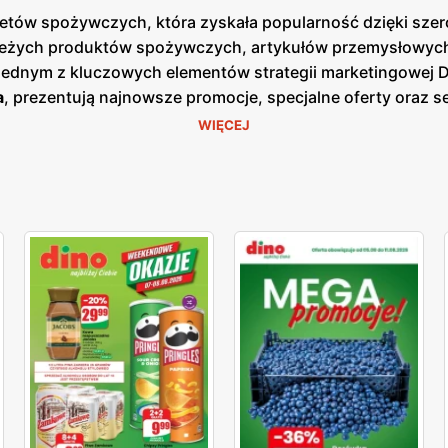
arketów spożywczych, która zyskała popularność dzięki sz
ieżych produktów spożywczych, artykułów przemysłowych o
 Jednym z kluczowych elementów strategii marketingowej 
a
, prezentują najnowsze promocje, specjalne oferty oraz 
azji cenowych. Są one dostępne zarówno w formie papierow
WIĘCEJ
 nacisk na jakość obsługi oraz świeżość oferowanych prod
o, nabiał, mięso oraz gotowe dania. Klienci mogą liczyć 
ularnych zakupach. Dzięki dogodnym lokalizacjom oraz sz
epy są zlokalizowane w mniejszych miejscowościach i na 
raz komfort klientów, co przekłada się na zadowolenie i lo
 szeroki wybór produktów dla każdego klienta.