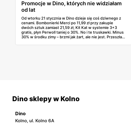
Promocje w Dino, których nie widziałam
od lat
Od wtorku 21 stycznia w Dino dzieje się coś dziwnego z
cenami. Bombonierki Merci po 11,99 zł przy zakupie
dwóch sztuk zamiast 21,59 zł, Kit Kat w systemie 3+3
gratis, płyn Perwoll taniej o 30%. No i te truskawki. Minus
30% w środku zimy – brzmi jak żart, ale nie jest. Przeszłam
przez gazetkę linijka po linijce i wyłapałam naprawdę
opłacalne rzeczy, których szkoda byłoby nie kupić.
Dino sklepy w Kolno
Dino
Kolno, ul. Kolno 6A