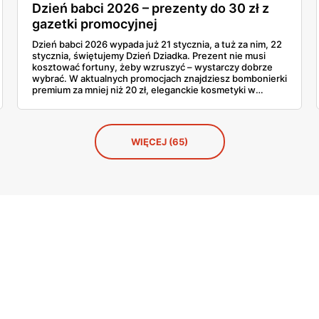
Dzień babci 2026 – prezenty do 30 zł z
gazetki promocyjnej
Dzień babci 2026 wypada już 21 stycznia, a tuż za nim, 22
stycznia, świętujemy Dzień Dziadka. Prezent nie musi
kosztować fortuny, żeby wzruszyć – wystarczy dobrze
wybrać. W aktualnych promocjach znajdziesz bombonierki
premium za mniej niż 20 zł, eleganckie kosmetyki w
przystępnych cenach i słodycze marki, które babcia
uwielbia. Sprawdź, co warto kupić teraz, póki półki
jeszcze pełne.
WIĘCEJ (65)