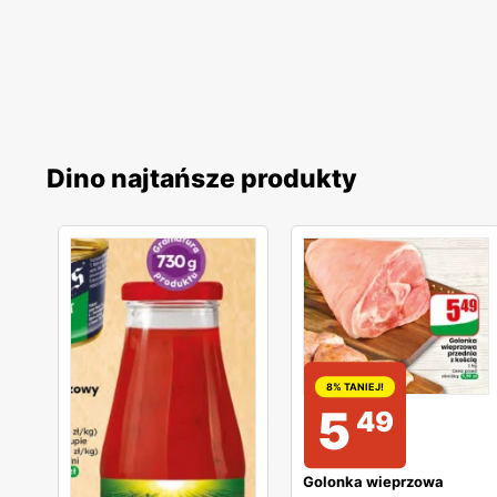
Dino najtańsze produkty
8% TANIEJ!
5
49
Golonka wieprzowa