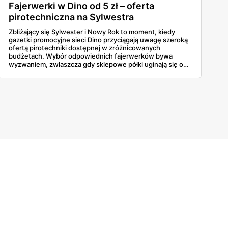
Fajerwerki w Dino od 5 zł – oferta
pirotechniczna na Sylwestra
Zbliżający się Sylwester i Nowy Rok to moment, kiedy
gazetki promocyjne sieci Dino przyciągają uwagę szeroką
ofertą pirotechniki dostępnej w zróżnicowanych
budżetach. Wybór odpowiednich fajerwerków bywa
wyzwaniem, zwłaszcza gdy sklepowe półki uginają się od
ciężkich baterii wielostrzałowych, głośnych petard czy
klasycznych zestawów rakiet, a różnice w cenie nie
zawsze idą w parze z oczekiwanym efektem wizualnym na
niebie. Ceny startują już od 5 złotych. To spora okazja.
Dokładna weryfikacja parametrów pozwoli wybrać
produkty, które zagwarantują niezapomniane wrażenia
podczas powitania roku 2026.