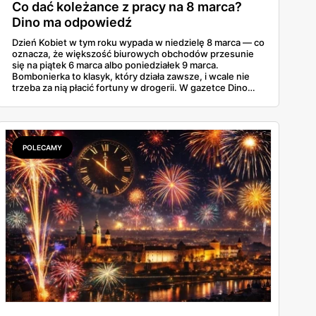
Co dać koleżance z pracy na 8 marca?
Dino ma odpowiedź
Dzień Kobiet w tym roku wypada w niedzielę 8 marca — co
oznacza, że większość biurowych obchodów przesunie
się na piątek 6 marca albo poniedziałek 9 marca.
Bombonierka to klasyk, który działa zawsze, i wcale nie
trzeba za nią płacić fortuny w drogerii. W gazetce Dino
ważnej do 3 marca 2026 znajdziesz Raffaello, Ferrero
Rocher, Lindora i kilka innych markowych propozycji w
cenach, które robią różnicę. Zdążysz spokojnie — masz
cały tydzień.
POLECAMY