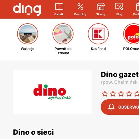
Gazetki
Produkty
Sklepy
Blog
Dni 
Wakacje
Powrót do
Kaufland
POLOmar
szkoły!
Dino gazet
(
pow. Chełmiński
OBSERWU
Dino o sieci