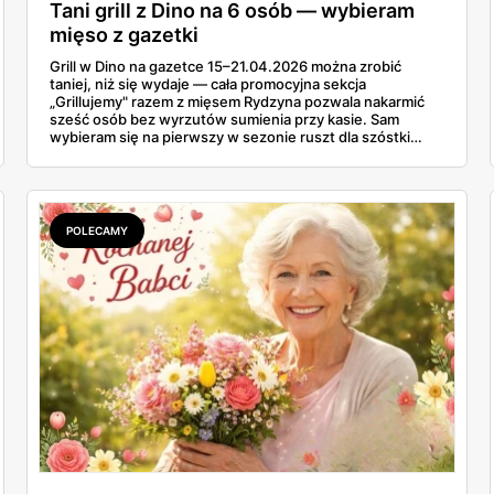
Tani grill z Dino na 6 osób — wybieram
mięso z gazetki
Grill w Dino na gazetce 15–21.04.2026 można zrobić
taniej, niż się wydaje — cała promocyjna sekcja
„Grillujemy" razem z mięsem Rydzyna pozwala nakarmić
sześć osób bez wyrzutów sumienia przy kasie. Sam
wybieram się na pierwszy w sezonie ruszt dla szóstki
znajomych i ta gazetka wylądowała u mnie na stole przy
porannej kawie. Kiełbasa Biesiadna za 11,99 zł,
marynowane udko z kurczaka po 15,99 zł za kilogram,
szynka wykwintna Rydzyna po 37,99. Sprawdzam, co
naprawdę wchodzi do koszyka, a co lepiej zostawić na
POLECAMY
półce.