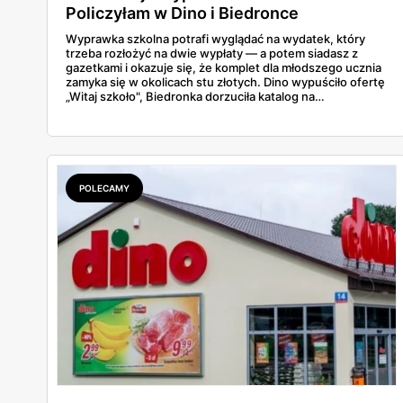
Policzyłam w Dino i Biedronce
Wyprawka szkolna potrafi wyglądać na wydatek, który
trzeba rozłożyć na dwie wypłaty — a potem siadasz z
gazetkami i okazuje się, że komplet dla młodszego ucznia
zamyka się w okolicach stu złotych. Dino wypuściło ofertę
„Witaj szkoło", Biedronka dorzuciła katalog na
dziewięćdziesiąt kilka stron i zwrot w voucherach.
Przejrzałam obie i policzyłam pozycja po pozycji: zeszyty,
piórniki, plecaki, farby, kleje. Poniżej cała lista przyborów
szkolnych z cenami i terminami.
POLECAMY