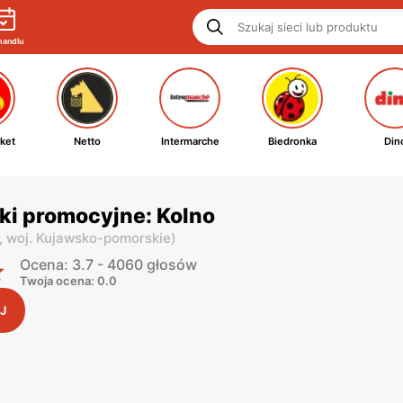
handlu
ket
Netto
Intermarche
Biedronka
Din
ki promocyjne: Kolno
,
woj. Kujawsko-pomorskie
)
Ocena: 3.7 - 4060 głosów
Twoja ocena: 0.0
J