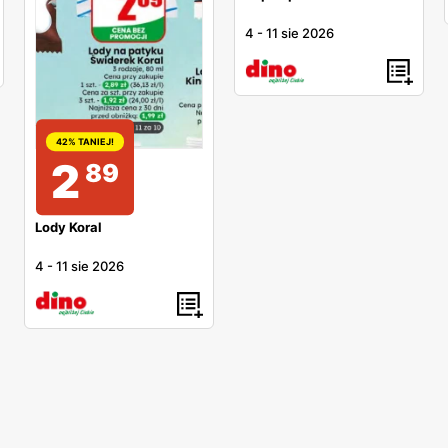
4
-
11 sie 2026
42% TANIEJ!
2
89
Lody Koral
4
-
11 sie 2026