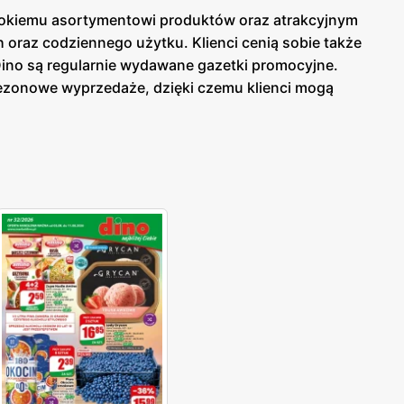
erokiemu asortymentowi produktów oraz atrakcyjnym
raz codziennego użytku. Klienci cenią sobie także
Dino są regularnie wydawane gazetki promocyjne.
sezonowe wyprzedaże, dzięki czemu klienci mogą
ej w sklepach, jak i online, co umożliwia łatwy
uktów. Sklepy oferują bogaty wybór produktów
na atrakcyjne promocje oraz programy lojalnościowe,
erokiemu asortymentowi produktów, Dino stało się
wsiach, co umożliwia szybkie i wygodne zakupy
jalność kupujących. Sieć Dino to miejsce, gdzie