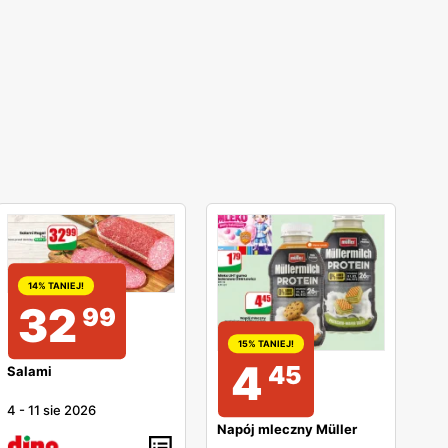
14% TANIEJ!
32
99
15% TANIEJ!
4
45
Salami
4
-
11 sie 2026
Napój mleczny Müller